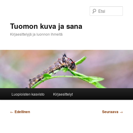
Siirry
sisältöön
Etsi
Tuomon kuva ja sana
Kirjaesittelyjä ja luonnon ihmeitä
Päävalikko
Luopioisten kasvisto
Kirjaesittelyt
Artikkelien
←
Edellinen
Seuraava
→
selaus