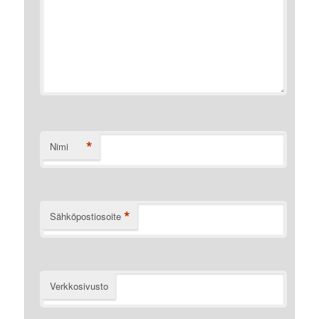
*
Nimi
*
Sähköpostiosoite
Verkkosivusto