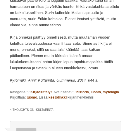
kiusaavat päähenkilöitä loppuun saakka. Vastakohtana tähän
harmauteen on rikas ja värikäs luonto. Ehkä vastakohta-asettelu
on tarkoituksellinen. Surin kuitenkin Mallan lapsuutta ja
nuoruutta, surin Erikin kohtaloa. Pienet ihmiset yrittävät, mutta
elämä vie, sinne minne tahtoo.
Kirja onneksi päättyy onnellisesti, mutta muutaman vuoden
kuluttua tulevaisuudessa vaanii taas sota. Sinne asti kirja ei
mene, onneksi, sillä se saattaisi kääntää taas kaiken
päälaelleen. Pienen mutta tärkeän lisänsä omaan
lukukokemukseeni antaa kirjan lopun tapahtumapaikka täällä
Luopioisissa ja tietenkin alueen nimikkokasvi, ormio.
Kytömäki, Anni: Kultarinta. Gummerus, 2014. 644 s.
Kategoria(t):
Kirjaesittelyt
. Avainsanat(t):
historia
,
luonto
,
mytologia
.
Kirjoittaja:
tuomo
. Lisää
kestolinkki
kirjanmerkkeihisi.
4 THOUGHTS ON “
KULTARINTA
”