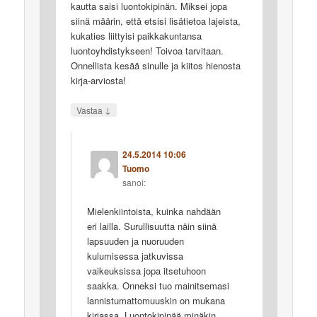
kautta saisi luontokipinän. Miksei jopa
siinä määrin, että etsisi lisätietoa lajeista,
kukaties liittyisi paikkakuntansa
luontoyhdistykseen! Toivoa tarvitaan.
Onnellista kesää sinulle ja kiitos hienosta
kirja-arviosta!
↓
Vastaa
24.5.2014 10:06
Tuomo
sanoi:
Mielenkiintoista, kuinka nahdään
eri lailla. Surullisuutta näin siinä
lapsuuden ja nuoruuden
kulumisessa jatkuvissa
vaikeuksissa jopa itsetuhoon
saakka. Onneksi tuo mainitsemasi
lannistumattomuuskin on mukana
kirjassa. Luontokipinää minäkin