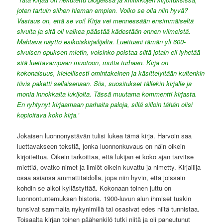
joten tartuin siihen hieman empien. Voiko se olla niin hyvä?
Vastaus on, että se voi! Kirja vei mennessään ensimmäiseltä
sivulta ja sitä oli vaikea päästää kädestään ennen viimeistä.
Mahtava näyttö esikoiskirjailijalta. Luettuani tämän yli 600-
sivuisen opuksen mietin, voisinko poistaa siitä jotain eli lyhetää
sitä luettavampaan muotoon, mutta turhaan. Kirja on
kokonaisuus, kielellisesti omintakeinen ja käsittelyltään kuitenkin
tiivis paketti sellaisenaan. Siis, suositukset tällekin kirjalle ja
monia innokkaita lukijoita. Tässä muutama kommentti kirjasta.
En ryhtynyt kirjaamaan parhaita paloja, sillä silloin tähän olisi
kopioitava koko kirja.’
Jokaisen luonnonystävän tulisi lukea tämä kirja. Harvoin saa
luettavakseen tekstiä, jonka luonnonkuvaus on näin oikein
kirjoitettua. Oikein tarkoittaa, että lukijan ei koko ajan tarvitse
miettiä, ovatko nimet ja ilmiöt oikein kuvattu ja nimetty. Kirjailija
osaa asiansa ammattitaidolla, jopa niin hyvin, että joissain
kohdin se alkoi kyllästyttää. Kokonaan toinen juttu on
luonnontuntemuksen historia. 1900-luvun alun ihmiset tuskin
tunsivat sammalia nykynimillä tai osasivat edes niitä tunnistaa.
Toisaalta kirjan toinen päähenkilö tutki niitä ja oli paneutunut