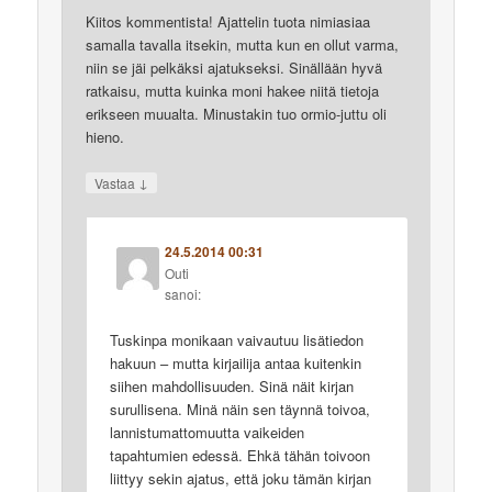
Kiitos kommentista! Ajattelin tuota nimiasiaa
samalla tavalla itsekin, mutta kun en ollut varma,
niin se jäi pelkäksi ajatukseksi. Sinällään hyvä
ratkaisu, mutta kuinka moni hakee niitä tietoja
erikseen muualta. Minustakin tuo ormio-juttu oli
hieno.
↓
Vastaa
24.5.2014 00:31
Outi
sanoi:
Tuskinpa monikaan vaivautuu lisätiedon
hakuun – mutta kirjailija antaa kuitenkin
siihen mahdollisuuden. Sinä näit kirjan
surullisena. Minä näin sen täynnä toivoa,
lannistumattomuutta vaikeiden
tapahtumien edessä. Ehkä tähän toivoon
liittyy sekin ajatus, että joku tämän kirjan