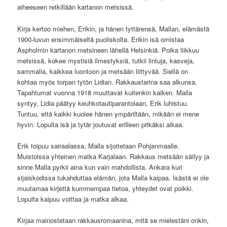
aiheeseen retkillään kartanon metsissä.
Kirja kertoo miehen, Erikin, ja hänen tyttärensä, Mallan, elämästä
1900-luvun ensimmäiseltä puoliskolta. Erikin isä omistaa
Aspholmin kartanon metsineen lähellä Helsinkiä. Poika liikkuu
metsissä, kokee mystisiä ilmestyksiä, tutkii lintuja, kasveja,
sammalia, kaikkea luontoon ja metsään liittyvää. Siellä on
kohtaa myös torpan tytön Lidian. Rakkaustarina saa alkunsa.
Tapahtumat vuonna 1918 muuttavat kuitenkin kaiken. Malla
syntyy, Lidia päätyy keuhkotautiparantolaan, Erik luhistuu.
Tuntuu, että kaikki kuolee hänen ympäriltään, mikään ei mene
hyvin. Lopulta isä ja tytär joutuvat erilleen pitkäksi aikaa.
Erik toipuu sairaalassa, Malla sijoitetaan Pohjanmaalle.
Muistoissa yhteinen matka Karjalaan. Rakkaus metsään säilyy ja
sinne Malla pyrkii aina kun vain mahdollista. Ankara kuri
sijaiskodissa tukahduttaa elämän, jota Malla kaipaa. Isästä ei ole
muutamaa kirjettä kummempaa tietoa, yhteydet ovat poikki.
Lopulta kaipuu voittaa ja matka alkaa.
Kirjaa mainostetaan rakkausromaanina, mitä se mielestäni onkin,