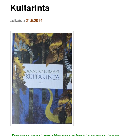
Kultarinta
Julkaistu
21.5.2014
’Tätä kirjaa on hekutettu blogeissa ja kriitikkojen kirjoituksissa,