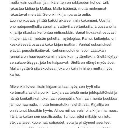
mutta vain osaltaan ja mikä sitten on rakkauden kohde. Erik
rakastaa Lidiaa ja Mallaa, Malla isäänsä, mutta molemmat
rakastavat metsää. Se onkin kirjan parasta antia.
Luonnonkuvaus ylittää kaikki aikaisemmin kokemani. Uusilla
onomatopoeettisilla sanoilla, sattuvilla vertauksilla ja uussanoilla
kirjailija rikastaa kerrontaa entisestään. Sanat kuvaavat osuvasti
lintujen ääniä, metsän puhetta, mytologiaa. Karhu, kultarinta, on
keskeisessä osassa koko kirjan matkan. Vanhat uskomukset
elävät, persofinikoituvat. Karhunmuotoinen vuori Laatokan
rannalla on haavepaikka niin isälle kuin tyttärellekin. Sieltä löytyy
se salaperäisyys, jota he kaipaavat. Siellä on elänyt myös Joel,
Mallan ystävä sijaiskodissa, joka on kuin ihminen mutta myös
karhu.
Mielenkiintoisen lisän kirjaan antaa myös sen tyyli olla
kertomatta asioita puhki. Lukija saa tehdä omia johtopäätöksiä ja
nämä koukuttavat lukemaan eteenpäin. Varmaan monta koukkua
jäi huomaamatta, mutta huomatutkin viehättivät. Kirjailija on
onnistunut tässäkin hyvin. Ainoa miinus voisi olla kirjan harmaus.
Tällä tarkoitan sen surullisuutta. Tuntuu, ettei mikään onnistu,
väkivaltaiset kuolemat, sairaudet, sota ja pinttyneet asenteet