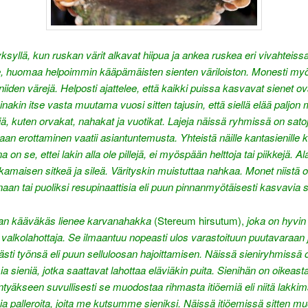
ksyllä, kun ruskan värit alkavat hiipua ja ankea ruskea eri vivahteissa
le, huomaa helpoimmin kääpämäisten sienten väriloiston. Monesti my
niiden värejä. Helposti ajattelee, että kaikki puissa kasvavat sienet ov
inakin itse vasta muutama vuosi sitten tajusin, että siellä elää paljon 
ä, kuten orvakat, nahakat ja vuotikat
. Lajeja näissä ryhmissä on satoj
taan erottaminen vaatii asiantuntemusta. Yhteistä näille kantasienille 
a on se, ettei lakin alla ole pillejä, ei myöspään helttoja tai piikkejä. A
amaisen sitkeä ja sileä. Värityskin muistuttaa nahkaa. Monet niistä o
aan tai puoliksi resupinaattisia eli puun pinnanmyötäisesti kasvavia s
an kääväkäs lienee karvanahakka
(Stereum hirsutum),
joka on hyvin
 valkolahottaja. Se ilmaantuu nopeasti ulos varastoituun puutavaraan j
mästi työnsä eli puun selluloosan hajoittamisen. Näissä sieniryhmissä
sia sieniä, jotka saattavat lahottaa eläviäkin puita. Sienihän on oikeas
äntyäkseen suvullisesti se muodostaa rihmasta itiöemiä eli niitä lakkima
ia palleroita, joita me kutsumme sieniksi. Näissä itiöemissä sitten m