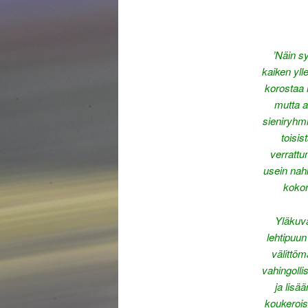
’Näin sy
kaiken yl
korostaa 
mutta a
sieniryhmi
toisis
verrattun
usein nahk
kokon
Yläkuv
lehtipuun
välittö
vahingolli
ja lisä
koukerois