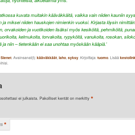
toja, hyönteisiä, alkueläimiä yms.
atkossa kuvata muitakin kääväkkäitä, vaikka vain niiden kauniin syy
in ja miksei niiden hauskojen nimienkin vuoksi. Kirjasta löysin nimittäi
, orvakoiden ja vuotikoiden lisäksi myös kesiköitä, pehmiköitä, puna
uorikoita, kelmukoita, torvakoita, rypyköitä, vanukoita, rosokan, siloko
 ja niin – tietenkään ei saa unohtaa myöskään kääpiä.’
:
Sienet
. Avainsanat(t):
kääväkkäät
,
laho
,
syksy
. Kirjoittaja:
tuomo
. Lisää
kestolin
ihisi.
a
*
oitettasi ei julkaista.
Pakolliset kentät on merkitty
*
ti