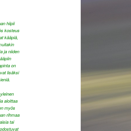
an hiipii
ös kosteus
at kääpiä,
muitakin
a ja niiden
kääpiin
lapinta on
vat lisäksi
ieniä.
 yleinen
a aloittaa
 on myös
taan rihmaa
isia tai
uodostuvat