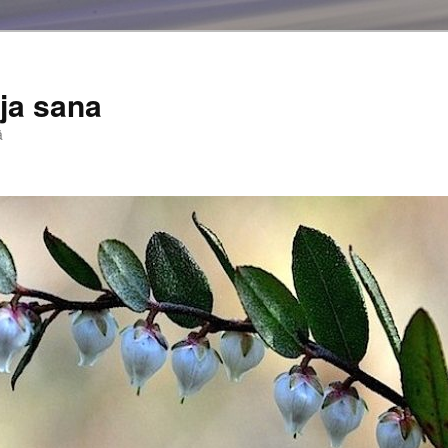
ja sana
ä