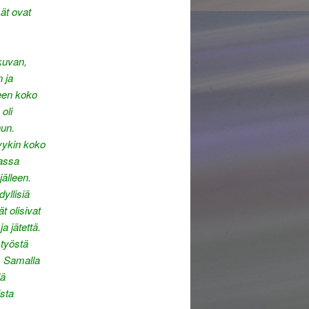
mät ovat
 kuvan,
 ja
een koko
oli
nun.
yykin koko
eassa
jälleen.
yllisiä
ät olisivat
a jätettä.
styöstä
t. Samalla
lä
sta