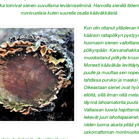
jotka toimivat sienen suvullisina leviämiseliminä. Harvoilla sienillä itiöe
monivuotisia kuten suurella osalla kääväkkäistä.
Kun olin ottanut ylläolevan
käänsin raitapölkyn pystyyn
huomasin sienen valloittan
pölkynpään. Karvanahakka 
muodostanut pölkylle kruu
Monesti kääväkäs levittäyt
puulle ja muuttaa sen nop
tahdissa puruksi ja maaksi 
Oikeastaan sienet ovat hyöd
eliöitä, sillä ilman niitä mets
täynnä lahoamatonta puuta j
Valtaosan tuosta hajottami
tekevät juuri lahottajasiene
niiden luoma alusta pitää yl
uskomattoman monimuotoi