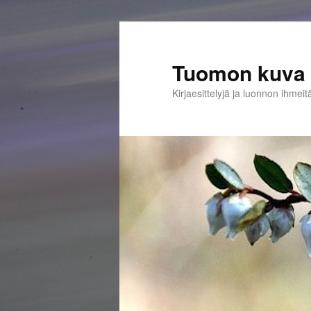
Siirry
sisältöön
Tuomon kuva 
Kirjaesittelyjä ja luonnon ihmeit