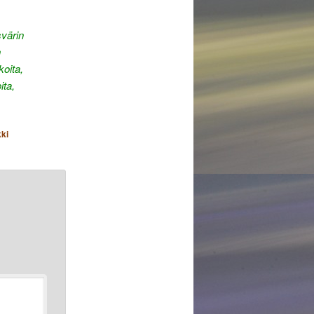
svärin
n
koita,
ita,
kki