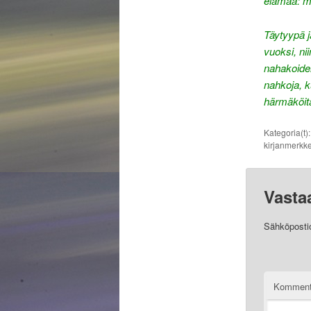
elämää: ma
Täytyypä j
vuoksi, ni
nahakoiden
nahkoja, k
härmäköitä
Kategoria(t)
kirjanmerkke
Vasta
Sähköpostios
Komment