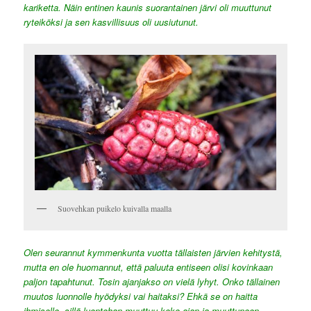
kariketta. Näin entinen kaunis suorantainen järvi oli muuttunut
ryteiköksi ja sen kasvillisuus oli uusiutunut.
Suovehkan puikelo kuivalla maalla
Olen seurannut kymmenkunta vuotta tällaisten järvien kehitystä,
mutta en ole huomannut, että paluuta entiseen olisi kovinkaan
paljon tapahtunut. Tosin ajanjakso on vielä lyhyt. Onko tällainen
muutos luonnolle hyödyksi vai haitaksi? Ehkä se on haitta
ihmiselle, sillä luontohan muuttuu koko ajan ja muuttuneen