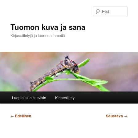
Siirry
sisältöön
Etsi
Tuomon kuva ja sana
Kirjaesittelyjä ja luonnon ihmeitä
Päävalikko
Luopioisten kasvisto
Kirjaesittelyt
Artikkelien
←
Edellinen
Seuraava
→
selaus