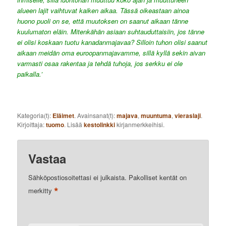
alueen lajit vaihtuvat kaiken aikaa. Tässä oikeastaan ainoa
huono puoli on se, että muutoksen on saanut aikaan tänne
kuulumaton eläin. Mitenkähän asiaan suhtauduttaisiin, jos tänne
ei olisi koskaan tuotu kanadanmajavaa? Silloin tuhon olisi saanut
aikaan meidän oma euroopanmajavamme, sillä kyllä sekin aivan
varmasti osaa rakentaa ja tehdä tuhoja, jos serkku ei ole
paikalla.’
Kategoria(t):
Eläimet
. Avainsanat(t):
majava
,
muuntuma
,
vieraslaji
.
Kirjoittaja:
tuomo
. Lisää
kestolinkki
kirjanmerkkeihisi.
Vastaa
Sähköpostiosoitettasi ei julkaista.
Pakolliset kentät on
*
merkitty