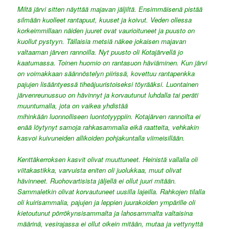
Miltä järvi sitten näyttää majavan jäljiltä. Ensimmäisenä pistää
silmään kuolleet rantapuut, kuuset ja koivut. Veden ollessa
korkeimmillaan näiden juuret ovat vaurioituneet ja puusto on
kuollut pystyyn. Tällaisia metsiä näkee jokaisen majavan
valtaaman järven rannoilla. Nyt puusto oli Kotajärvellä jo
kaatumassa. Toinen huomio on rantasuon häviäminen. Kun järvi
on voimakkaan säännöstelyn piirissä, kovettuu rantapenkka
pajujen lisääntyessä tiheäjuuristoiseksi töyrääksi. Luontainen
järvenreunussuo on hävinnyt ja korvautunut luhdalla tai peräti
muuntumalla, jota on vaikea yhdistää
mihinkään
luonnolliseen
luontotyyppiin. Kotajärven rannoilta ei
enää löytynyt samoja rahkasammalia eikä raatteita, vehkakin
kasvoi kuivuneiden allikoiden pohjakuntalla viimeisillään.
Kenttäkerroksen kasvit olivat muuttuneet. Heinistä vallalla oli
viitakastikka, varvuista eniten oli juolukkaa, muut olivat
hävinneet. Ruohovartisista jäljellä ei ollut juuri mitään.
Sammaletkin olivat korvautuneet uusilla lajeilla. Rahkojen tilalla
oli kuirisammalia, pajujen ja leppien juurakoiden ympärille oli
kietoutunut pörrökynsisammalta ja lahosammalta valtaisina
määrinä, vesirajassa ei ollut oikein mitään, mutaa ja vettynyttä