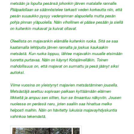
metsään ja lopulta pesänsä johonkin järven matalalle rannalle.
Pääpadollaan se säännöstelee tarkasti veden korkeutta niin, että
pesän suuaukko pysyy vedenpinnan alapuolella mutta pesän
pohja pinnan yläpuolella. Näin vihollinen ei pääse pesään ja siellä
on kuitenkin mukavat ja kuivat oltavat.
Oleellista on majavankin elämälle kuitenkin ruoka. Sitä se saa
kaatamalla lehtipuita järven rannalta ja joskus kaukaakin
metsästä. Kun ruoka loppuu, lähtee majavakin muualle etsimään
tuoretta purtavaa. Näin on käynyt Kotajärvelläkin. Toinen
mahdollisuus on, että majavat on surmattu ja pesä jäänyt siksi
autioksi.
Viime vuosina on yleistynyt majavien metsästäminen jousella.
Metsästäjä asettuu sopivaan paikaan kyttäämään eläimen
liikkeitä ja ampuu sen sitten, kun se ilmaantuu näkyviin. Jousen
nuolessa on perässä naru, joten saaliin saa hinattua melko
helposti maihin. Näin on hävitetty lukuisia majavayhdyskuntia
vahinkoa tekemästä.