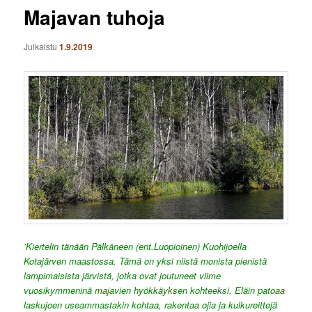
Majavan tuhoja
Julkaistu
1.9.2019
’Kiertelin tänään Pälkäneen (ent.Luopioinen) Kuohijoella
Kotajärven maastossa. Tämä on yksi niistä monista pienistä
lampimaisista järvistä, jotka ovat joutuneet viime
vuosikymmeninä majavien hyökkäyksen kohteeksi. Eläin patoaa
laskujoen useammastakin kohtaa, rakentaa ojia ja kulkureittejä