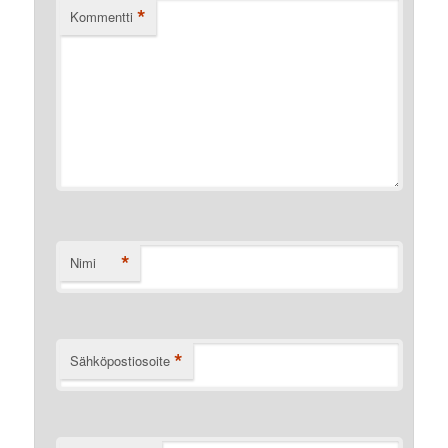
*
Kommentti
*
Nimi
*
Sähköpostiosoite