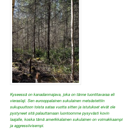
Kyseessä on kanadanmajava, joka on tänne tuontitavaraa eli
vieraslaji. Sen eurooppalainen sukulainen metsästettiin
sukupuuttoon toista sataa vuotta sitten ja istutukset eivät ole
pystyneet sitä palauttamaan luontoomme pysyvästi kovin
laajalle, koska tämä amerikkalainen sukulainen on voimakkaampi
ja aggressiivisempi.