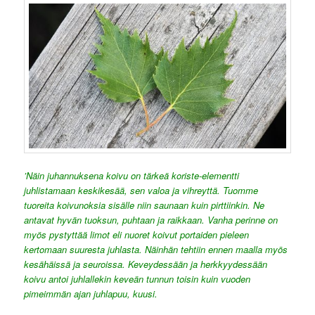
’Näin juhannuksena koivu on tärkeä koriste-elementti
juhlistamaan keskikesää, sen valoa ja vihreyttä. Tuomme
tuoreita koivunoksia sisälle niin saunaan kuin pirttiinkin. Ne
antavat hyvän tuoksun, puhtaan ja raikkaan. Vanha perinne on
myös pystyttää limot eli nuoret koivut portaiden pieleen
kertomaan suuresta juhlasta. Näinhän tehtiin ennen maalla myös
kesähäissä ja seuroissa. Keveydessään ja herkkyydessään
koivu antoi juhlallekin keveän tunnun toisin kuin vuoden
pimeimmän ajan juhlapuu, kuusi.