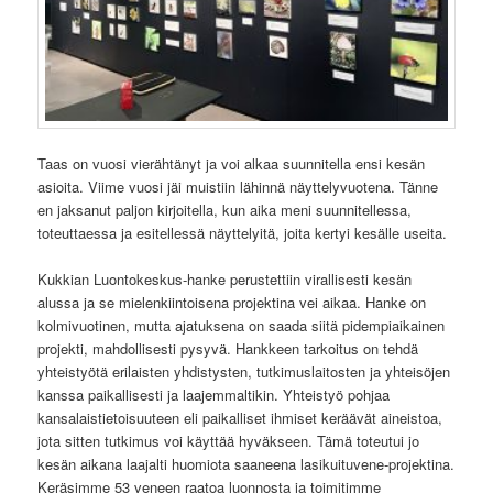
Taas on vuosi vierähtänyt ja voi alkaa suunnitella ensi kesän
asioita. Viime vuosi jäi muistiin lähinnä näyttelyvuotena. Tänne
en jaksanut paljon kirjoitella, kun aika meni suunnitellessa,
toteuttaessa ja esitellessä näyttelyitä, joita kertyi kesälle useita.
Kukkian Luontokeskus-hanke perustettiin virallisesti kesän
alussa ja se mielenkiintoisena projektina vei aikaa. Hanke on
kolmivuotinen, mutta ajatuksena on saada siitä pidempiaikainen
projekti, mahdollisesti pysyvä. Hankkeen tarkoitus on tehdä
yhteistyötä erilaisten yhdistysten, tutkimuslaitosten ja yhteisöjen
kanssa paikallisesti ja laajemmaltikin. Yhteistyö pohjaa
kansalaistietoisuuteen eli paikalliset ihmiset keräävät aineistoa,
jota sitten tutkimus voi käyttää hyväkseen. Tämä toteutui jo
kesän aikana laajalti huomiota saaneena lasikuituvene-projektina.
Keräsimme 53 veneen raatoa luonnosta ja toimitimme