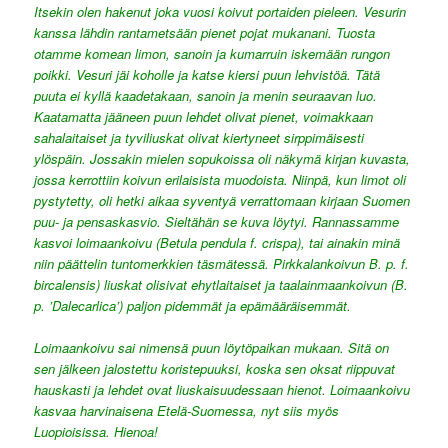
Itsekin olen hakenut joka vuosi koivut portaiden pieleen. Vesurin
kanssa lähdin rantametsään pienet pojat mukanani. Tuosta
otamme komean limon, sanoin ja kumarruin iskemään rungon
poikki. Vesuri jäi koholle ja katse kiersi puun lehvistöä. Tätä
puuta ei kyllä kaadetakaan, sanoin ja menin seuraavan luo.
Kaatamatta jääneen puun lehdet olivat pienet, voimakkaan
sahalaitaiset ja tyviliuskat olivat kiertyneet sirppimäisesti
ylöspäin. Jossakin mielen sopukoissa oli näkymä kirjan kuvasta,
jossa kerrottiin koivun erilaisista muodoista. Niinpä, kun limot oli
pystytetty, oli hetki aikaa syventyä verrattomaan kirjaan Suomen
puu- ja pensaskasvio. Sieltähän se kuva löytyi. Rannassamme
kasvoi loimaankoivu (Betula pendula f. crispa), tai ainakin minä
niin päättelin tuntomerkkien täsmätessä. Pirkkalankoivun B. p. f.
bircalensis) liuskat olisivat ehytlaitaiset ja taalainmaankoivun (B.
p. ’Dalecarlica’) paljon pidemmät ja epämääräisemmät.
Loimaankoivu sai nimensä puun löytöpaikan mukaan. Sitä on
sen jälkeen jalostettu koristepuuksi, koska sen oksat riippuvat
hauskasti ja lehdet ovat liuskaisuudessaan hienot. Loimaankoivu
kasvaa harvinaisena Etelä-Suomessa, nyt siis myös
Luopioisissa. Hienoa!