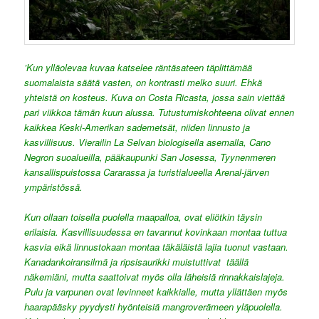
’Kun ylläolevaa kuvaa katselee räntäsateen täplittämää
suomalaista säätä vasten, on kontrasti melko suuri. Ehkä
yhteistä on kosteus. Kuva on Costa Ricasta, jossa sain viettää
pari viikkoa tämän kuun alussa. Tutustumiskohteena olivat ennen
kaikkea Keski-Amerikan sademetsät, niiden linnusto ja
kasvillisuus. Vierailin La Selvan biologisella asemalla, Cano
Negron suoalueilla, pääkaupunki San Josessa, Tyynenmeren
kansallispuistossa Cararassa ja turistialueella Arenal-järven
ympäristössä.
Kun ollaan toisella puolella maapalloa, ovat eliötkin täysin
erilaisia. Kasvillisuudessa en tavannut kovinkaan montaa tuttua
kasvia eikä linnustokaan montaa täkäläistä lajia tuonut vastaan.
Kanadankoiransilmä ja ripsisaurikki muistuttivat täällä
näkemiäni, mutta saattoivat myös olla läheisiä rinnakkaislajeja.
Pulu ja varpunen ovat levinneet kaikkialle, mutta yllättäen myös
haarapääsky pyydysti hyönteisiä mangroverämeen yläpuolella.