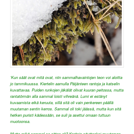
’Kun säät ovat mitä ovat, niin sammalhavaintojen teon voi aloitta
jo tammikuussa. Kiertelin aamulla Päijänteen rantoja ja katselin
kuvattavaa. Puiden runkojen jäkälät olivat kuuran peitossa, mutta
rantatörmän alla sammal loisti vihreänä. Lumi ei estänyt
kuvaamista eikä keruuta, sillä sitä oli vain penkereen päällä
muutaman sentin kerros. Sammal oli toki jäässä, mutta kun sitä
hetken puristi kädessään, se suli ja asettui omaan tuttuun
muotoonsa.
Mutta mikä sammal se sitten oli? Keräsin näytteeksi muutaman