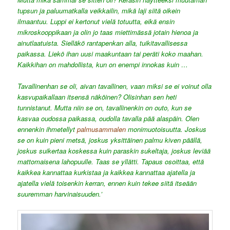
tupsun ja paluumatkalla veikkailin, mikä laji siitä oikein
ilmaantuu. Luppi ei kertonut vielä totuutta, eikä ensin
mikroskooppikaan ja olin jo taas miettimässä jotain hienoa ja
ainutlaatuista. Sielläkö rantapenkan alla, tuikitavallisessa
paikassa. Liekö ihan uusi maakuntaan tai peräti koko maahan.
Kaikkihan on mahdollista, kun on enempi innokas kuin …
Tavallinenhan se oli, aivan tavallinen, vaan miksi se ei voinut olla
kasvupaikallaan itsensä näköinen? Olisinhan sen heti
tunnistanut. Mutta niin se on, tavallinenkin on outo, kun se
kasvaa oudossa paikassa, oudolla tavalla pää alaspäin. Olen
ennenkin ihmetellyt
palmusammalen
monimuotoisuutta. Joskus
se on kuin pieni metsä, joskus yksittäinen palmu kiven päällä,
joskus suikertaa koskessa kuin paraskin sukeltaja, joskus leviää
mattomaisena lahopuulle. Taas se yllätti. Tapaus osoittaa, että
kaikkea kannattaa kurkistaa ja kaikkea kannattaa ajatella ja
ajatella vielä toisenkin kerran, ennen kuin tekee siitä itseään
suuremman harvinaisuuden.’