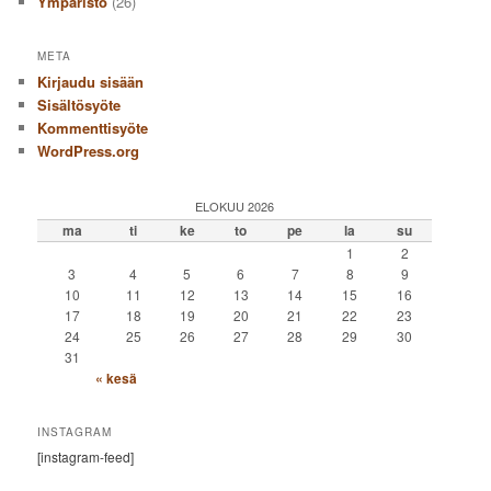
Ympäristö
(26)
META
Kirjaudu sisään
Sisältösyöte
Kommenttisyöte
WordPress.org
ELOKUU 2026
ma
ti
ke
to
pe
la
su
1
2
3
4
5
6
7
8
9
10
11
12
13
14
15
16
17
18
19
20
21
22
23
24
25
26
27
28
29
30
31
« kesä
INSTAGRAM
[instagram-feed]