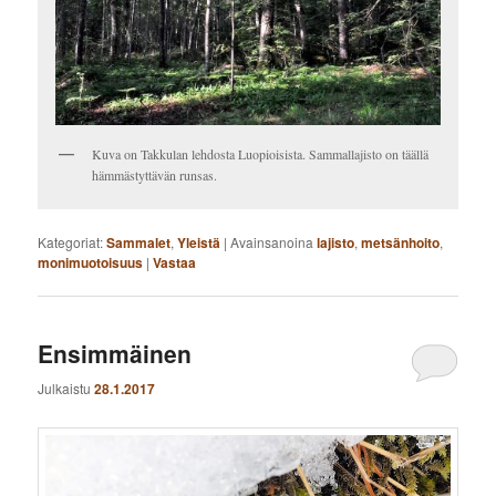
Kuva on Takkulan lehdosta Luopioisista. Sammallajisto on täällä
hämmästyttävän runsas.
Kategoriat:
Sammalet
,
Yleistä
|
Avainsanoina
lajisto
,
metsänhoito
,
monimuotoisuus
|
Vastaa
Ensimmäinen
Julkaistu
28.1.2017