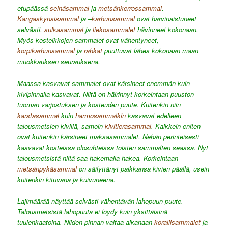
etupäässä
seinäsammal
ja
metsänkerrossammal
.
Kangaskynsisammal
ja –
karhunsammal
ovat harvinaistuneet
selvästi,
sulkasammal
ja
liekosammalet
hävinneet kokonaan.
Myös kosteikkojen sammalet ovat vähentyneet,
korpikarhunsammal
ja
rahkat
puuttuvat lähes kokonaan maan
muokkauksen seurauksena.
Maassa kasvavat sammalet ovat kärsineet enemmän kuin
kivipinnalla kasvavat. Niitä on häirinnyt korkeintaan puuston
tuoman varjostuksen ja kosteuden puute. Kuitenkin niin
karstasammal
kuin
harmosammalkin
kasvavat edelleen
talousmetsien kivillä, samoin
kivitierasammal
. Kaikkein eniten
ovat kuitenkin kärsineet maksasammalet. Nehän perinteisesti
kasvavat kosteissa olosuhteissa toisten sammalten seassa. Nyt
talousmetsistä niitä saa hakemalla hakea. Korkeintaan
metsänpykäsammal
on säilyttänyt paikkansa kivien päällä, usein
kuitenkin kituvana ja kuivuneena.
Lajimäärää näyttää selvästi vähentävän lahopuun puute.
Talousmetsistä lahopuuta ei löydy kuin yksittäisinä
tuulenkaatoina. Niiden pinnan valtaa aikanaan
korallisammalet
ja