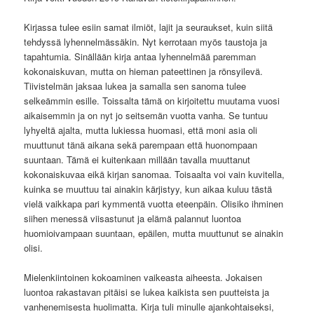
Kirjassa tulee esiin samat ilmiöt, lajit ja seuraukset, kuin siitä
tehdyssä lyhennelmässäkin. Nyt kerrotaan myös taustoja ja
tapahtumia. Sinällään kirja antaa lyhennelmää paremman
kokonaiskuvan, mutta on hieman pateettinen ja rönsyilevä.
Tiivistelmän jaksaa lukea ja samalla sen sanoma tulee
selkeämmin esille. Toissalta tämä on kirjoitettu muutama vuosi
aikaisemmin ja on nyt jo seitsemän vuotta vanha. Se tuntuu
lyhyeltä ajalta, mutta lukiessa huomasi, että moni asia oli
muuttunut tänä aikana sekä parempaan että huonompaan
suuntaan. Tämä ei kuitenkaan millään tavalla muuttanut
kokonaiskuvaa eikä kirjan sanomaa. Toisaalta voi vain kuvitella,
kuinka se muuttuu tai ainakin kärjistyy, kun aikaa kuluu tästä
vielä vaikkapa pari kymmentä vuotta eteenpäin. Olisiko ihminen
siihen menessä viisastunut ja elämä palannut luontoa
huomioivampaan suuntaan, epäilen, mutta muuttunut se ainakin
olisi.
Mielenkiintoinen kokoaminen vaikeasta aiheesta. Jokaisen
luontoa rakastavan pitäisi se lukea kaikista sen puutteista ja
vanhenemisesta huolimatta. Kirja tuli minulle ajankohtaiseksi,