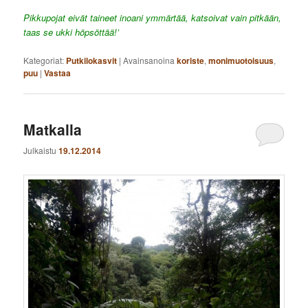
Pikkupojat eivät taineet inoani ymmärtää, katsoivat vain pitkään,
taas se ukki höpsöttää!’
Kategoriat:
Putkilokasvit
|
Avainsanoina
koriste
,
monimuotoisuus
,
puu
|
Vastaa
Matkalla
Julkaistu
19.12.2014