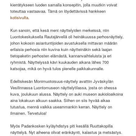
kierrätykseen luoden samalla konsepitin, jolla muutkin voivat
toteuttaa vastaavaa. Tämä on löydettävissä hankkeen
kotisivulta
.
Kun sanoin, että kesä meni näyttelyiden merkeissä, niin
Luontokeskuksella Rautajärvellä oli heinäkuussa perhosnäyttely,
johon kokosin asiantuntijoiden avustuksella mittavan määrän
erilaisia perhosia niin kuvina kuin näytteinäkin sekä laajan
tietopaketin perhosten elämästä, kannanvaihteluista ja eri
ryhmistä. Näyttelyssä kävi kuukauden aikana lähes 700
katsojaa, mikä on hyvä tulos pienelle paikkakunnalle.
Edelliskesän Monimuotoisuus-näyttely avattiin Jyväskylän
Vesilinnassa Luontomuseon näyttelytilassa, josta on ohessa
kuva, joulukuun alussa. Näyttely on auki museon aukioloaikoina
aina lokakuun alkuun saakka. Siihen on siis hyvää aikaa
tutustua, mennä vaikka useammankin kerran. Näyttely on
ilmainen. Tervetuloa!
Myös Padankosken kyläyhdistys piti kesällä Ruuttakopilla
näyttelyä. Nyt aiheena olivat eränkäynti, kalastus ja metsästys.