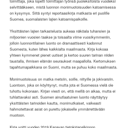
toimittaja, joka lopetti toimittajan työnsä puoleksitoista vuodeksi
selvittääkseen, mistä luonnon monimuotoisuuden katoamisessa
on kysymys. Siitä syntyi reportaasikirja matkasta eri puolille
Suomea, suomalaisten lajien katoamispaikoille.
Yksittäisten lajien tarkastelusta aukeaa näköala tuhansien ja
miljoonien vuosien taakse ja toisaalta viime vuosikymmeniin,
jolloin luonnontilainen luonto on dramaattisesti kadonnut
Suomesta, kuten lähes kaikkialta maailmasta. Kirja kokoaa
yhteen kymmenet pienet uutiset ja kertoo suuren tarinan niiden
taustalla, ihmisen elämän seuraukset maapallolla. Kertomuksen
tapahtumapaikkana on Suomi, mutta se puhuu koko maailmasta.
Monimuotoisuus on matka metsiin, soille, niityille ja jokivarsiin.
Luontoon, joka on köyhtynyt, mutta jota ei Suomessa vielä ole
tuhottu kokonaan. Kirjan viesti on, että meillä on aikaa, mutta ei
tuhlattavaksi asti. Suomen ainutlaatuinen luonto näyttäytyy
yksittäisten tarinoiden kautta, monimutkaiset, vaikeasti
hahmotettavat asiat on purettu jokaiselle ymmärrettävään
muotoon.
Kirja voitti vuoden 2019 Kanavan tietokirjapalkinnon.