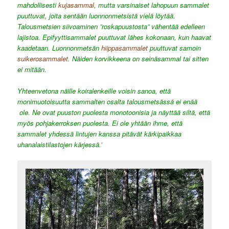
mahdollisesti
kujasammal
, mutta varsinaiset lahopuun sammalet
puuttuvat, joita sentään luonnonmetsistä vielä löytää.
Talousmetsien siivoaminen ”roskapuustosta” vähentää edelleen
lajistoa. Epifyyttisammalet puuttuvat lähes kokonaan, kun haavat
kaadetaan. Luonnonmetsän
hiippasammalet
puuttuvat samoin
suikerosammalet
. Näiden korvikkeena on seinäsammal tai sitten
ei mitään.
Yhteenvetona näille koiralenkeille voisin sanoa, että
monimuotoisuutta sammalten osalta talousmetsässä ei enää
ole. Ne ovat puuston puolesta monotoonisia ja näyttää siltä, että
myös pohjakerroksen puolesta. Ei ole yhtään ihme, että
sammalet yhdessä lintujen kanssa pitävät kärkipaikkaa
uhanalaistilastojen kärjessä.’