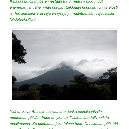
Kalasääski oli myös ennestään tuttu, mutta kaikki muut
enemmän tai vähemmän outoja. Kaikkiaan kohtasin tunnistetusti
n. 160 lintulajia. Kasveja en ryhtynyt määrittämään vajavaisilla
lähdeteoksillani.
Yllä on kuva Arenalin tulivuoresta, jonka juurella viivyin
muutaman päivän. Vuori on yksi aktiivisimmista tulivuorista
maailmassa. Se purkautuu joka toinen tunti. Onneksi se päästää