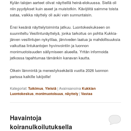
Kylän talojen aarteet olivat näytteillä heinä-elokuussa. Siellä oli
niin pyydykset kuin aseet ja muistotkin. Kävijöitä saimme toista
sataa, vaikka näyttely oli auki vain sunnuntaisin.
Ensi kesänä näyttelytoiminta jatkuu. Luontokeskukseen on
suunniteltu Vesilintunäyttelyä, jonka tarkoitus on pohtia Kukkia-
järven vesilintujen nykytilaa, järviveden laatua ja mahdollisuuksia
vaikuttaa lintukantojen hyvinvointiin ja luonnon
monimuotoisuuden säilymiseen alueella. Yritän informoida
jatkossa tapahtumaa tämänkin kanavan kautta.
Oikein lämmintä ja menestyksekästä vuotta 2026 luonnon
parissa kaikille lukijoille!
Kategoriat:
Tutkimus
,
Yleistä
|
Avainsanoina
Kukkian
Luontokeskus
,
monimuotoisuus
,
näyttely
|
Vastaa
Havaintoja
koiranulkoilutuksella