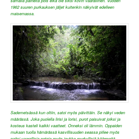
samalla paineita pois eikä ole siksi kovin vaarallinen. Vuoden
1962 suuren purkauksen jäljet kuitenkin näkyivät edelleen
maisemassa.
Sademetsässä kun oltiin, satoi myös päivittäin. Se näkyi veden
määrässä. Joka puolella lirisi ja lorisi, purot paisuivat joiksi ja
kosteus kasteli kaikki vaatteet. Onneksi oli lämmin. Oppaiden
mukaan tuolla hämärässä kasvillisuuden seassa piilee myös
paitsi vaarallisia petoja myös joukko myrkyllisiä käärmeitä,