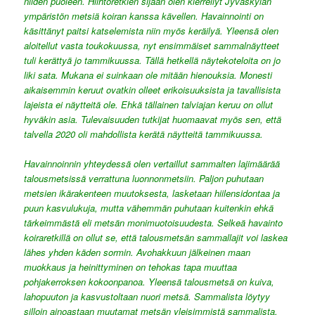
niiden puoleen. Hiihtoretkien sijaan olen kierrellyt Jyväskylän
ympäristön metsiä koiran kanssa kävellen. Havainnointi on
käsittänyt paitsi katselemista niin myös keräilyä. Yleensä olen
aloitellut vasta toukokuussa, nyt ensimmäiset sammalnäytteet
tuli kerättyä jo tammikuussa. Tällä hetkellä näytekoteloita on jo
liki sata. Mukana ei suinkaan ole mitään hienouksia. Monesti
aikaisemmin keruut ovatkin olleet erikoisuuksista ja tavallisista
lajeista ei näytteitä ole. Ehkä tällainen talviajan keruu on ollut
hyväkin asia. Tulevaisuuden tutkijat huomaavat myös sen, että
talvella 2020 oli mahdollista kerätä näytteitä tammikuussa.
Havainnoinnin yhteydessä olen vertaillut sammalten lajimäärää
talousmetsissä verrattuna luonnonmetsiin. Paljon puhutaan
metsien ikärakenteen muutoksesta, lasketaan hiilensidontaa ja
puun kasvulukuja, mutta vähemmän puhutaan kuitenkin ehkä
tärkeimmästä eli metsän monimuotoisuudesta. Selkeä havainto
koiraretkillä on ollut se, että talousmetsän sammallajit voi laskea
lähes yhden käden sormin. Avohakkuun jälkeinen maan
muokkaus ja heinittyminen on tehokas tapa muuttaa
pohjakerroksen kokoonpanoa. Yleensä talousmetsä on kuiva,
lahopuuton ja kasvustoltaan nuori metsä. Sammalista löytyy
silloin ainoastaan muutamat metsän yleisimmistä sammalista,