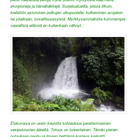
skorpioneja ja hämähäkkejä. Suojelualueilla, joissa liikuin,
kiellettiin astuminen polkujen ulkopuolelle, kulkeminen avojaloin
tai yöaikaan, turvallisuussyistä. Myrkkysammakoita kummempia
vaarallisia eläimiä en kuitenkaan nähnyt.
Elokuvissa on usein kauniita kohtauksia paratiisimaisten
vesiputousten ääreltä. Totuus on toisenlainen. Tämän pienen
putouksen pauhu ja ilmaan heittämä kosteus karkoitti