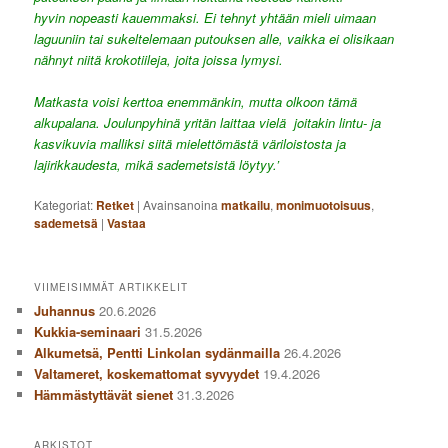
hyvin nopeasti kauemmaksi. Ei tehnyt yhtään mieli uimaan
laguuniin tai sukeltelemaan putouksen alle, vaikka ei olisikaan
nähnyt niitä krokotiileja, joita joissa lymysi.
Matkasta voisi kerttoa enemmänkin, mutta olkoon tämä
alkupalana. Joulunpyhinä yritän laittaa vielä joitakin lintu- ja
kasvikuvia malliksi siitä mielettömästä väriloistosta ja
lajirikkaudesta, mikä sademetsistä löytyy.’
Kategoriat:
Retket
|
Avainsanoina
matkailu
,
monimuotoisuus
,
sademetsä
|
Vastaa
VIIMEISIMMÄT ARTIKKELIT
Juhannus
20.6.2026
Kukkia-seminaari
31.5.2026
Alkumetsä, Pentti Linkolan sydänmailla
26.4.2026
Valtameret, koskemattomat syvyydet
19.4.2026
Hämmästyttävät sienet
31.3.2026
ARKISTOT