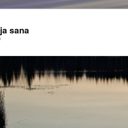
ja sana
ä