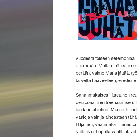
vuodesta toiseen seremoniaa, tu
enemmän. Mutta eihän sinne ni
perään, vaimo Maria jättää, t
tarvetta haaveelleen, ei edes e
Sananmukaisesti itsetuhon reu
persoonallisen treenaamisen. T
luodaan ohjelma, Muutosh, jonk
vaaleja vain ja ainoastaan täh
Hiljainen, vaatimaton Hannu o
kuitenkin. Lopulta vaalit tuleva