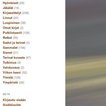
Hyönteiset
(29)
Jäkälät
(16)
Kirjaesittelyt
(238)
Linnut
(20)
Luopioinen
(38)
Omat kirjat
(3)
Putkilokasvit
(128)
Retket
(55)
Sadut ja tarinat
(3)
Sammalet
(156)
Sienet
(31)
Tarinat kuvasta
(67)
Tutkimus
(4)
Valokuvaus
(2)
Viikon kasvi
(52)
Yleistä
(126)
Ympäristö
(26)
META
Kirjaudu sisään
Sisältösyöte