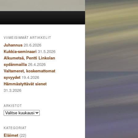
VIIMEISIMMÄT ARTIKKELIT
Juhannus
20.6.2026
Kukkia-seminaari
31.5.2026
Alkumetsä, Pentti Linkolan
sydänmailla
26.4.2026
Valtameret, koskemattomat
syvyydet
19.4.2026
Hämmästyttävät sienet
31.3.2026
ARKISTOT
Arkistot
KATEGORIAT
Eläimet
(22)