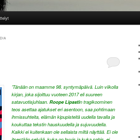
ttelyt
DIA
’Tänään on maamme 98. syntymäpäivä. Luin viikolla
kirjan, joka sijoittuu vuoteen 2017 eli suureen
satavuotisjuhlaan.
Roope Lipasti
n tragikoominen
teos asettaa ajatukset eri asentoon, saa pohtimaan
ihmissuhteita, elämän kipupisteitä uudella tavalla ja
koukuttaa tekstin hauskuudella ja sujuvuudella.
Kaikki ei kuitenkaan ole sellaista miltä näyttää. Ei ole
itsestään selvää, kuka on hyvis ja k
uka pahis, ei