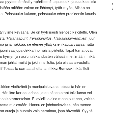
ahaa pyyteettömästi ympärilleen? Lopussa kirja saa kaottisia
 mistään mitään: vaimo on lähtenyt, tytär myös, Mikko on
än. Pelastuuko kukaan, pelastuuko edes presidentin kaunis
 viime keväänä. Se on tyylillisesti hienosti kirjoitettu. Olen
sta (
Rajanaapurit, Perunkirjoitus, Halkaisukirvesmies
) juuri
ltua ja jämäkkää, se etenee yllätyksien kautta vääjäämättä
a juoni saa jopa dekkarinomaisia piirteitä. Tapahtumat ovat
outuu hymyn ja nauruntirskahdusten välissä miettimään, mikä
n juhlat meillä jo jokin institutio, jota ei saa arvostella
ksi? Toisaalta samaa aihettahan
Ilkka Remes
kin käsitteli
ikkien vietävänä ja manipuloitavana, toisaalta hän on
Hän itse kertoo tarinaa, joten hänen omat toilailunsa voi
aimon kommenteista. Ei avioliitto aina mene putkeen, vaikka
masta mielestään. Hannu on johdateltavissa, hän menee
at outoja ja huomio vain harmittaa, jopa hävettää. Syynä