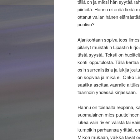
tällä on ja miksi hän syytää r
piirteitä. Hannu ei enää tiedä
ottanut vallan hänen elämästä
puoliso?
Ajankohtaan sopiva teos ilmestyi
pitänyt muistakin Lipastin kirjoi
tästä syystä. Teksti on huolite
kohti lopputulosta. Tällä kerta
osin surrealistisia ja lukija j
on sopivaa ja mikä ei. Onko Linna
saatika asettaa vaaralle alttii
taannoin yhdessä kirjassaan.
Hannu on toisaalta reppana, ka
suomalainen mies puutteineen. 
lukea vain rivien välistä tai v
kumpikin parhaansa yrittää, o
Mikon mukaan, vaikka tavat ov