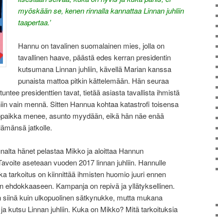
myöskään se, kenen rinnalla kannattaa Linnan juhliin
taapertaa.’
Hannu on tavalinen suomalainen mies, jolla on
tavallinen haave, päästä edes kerran presidentin
kutsumana Linnan juhliin, kävellä Marian kanssa
punaista mattoa pitkin kättelemään. Hän seuraa
ntee presidenttien tavat, tietää asiasta tavallista ihmistä
in vain mennä. Sitten Hannua kohtaa katastrofi toisensa
yöpaikka menee, asunto myydään, eikä hän näe enää
lämänsä jatkolle.
nalta hänet pelastaa Mikko ja aloittaa Hannun
avoite aseteaan vuoden 2017 linnan juhliin. Hannulle
a tarkoitus on kiinnittää ihmisten huomio juuri ennen
än ehdokkaaseen. Kampanja on repivä ja yllätyksellinen.
n siinä kuin ulkopuolinen sätkynukke, mutta mukana
t ja kutsu Linnan juhliin. Kuka on Mikko? Mitä tarkoituksia