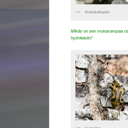
Hoikkakukkajäärä
Mikäs on sen mukavampaa näin k
hyönteisiin!’
Juomujäärä