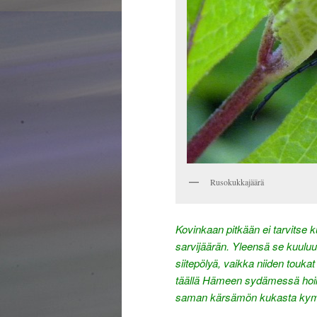
Rusokukkajäärä
Kovinkaan pitkään ei tarvitse k
sarvijäärän. Yleensä se kuuluu
siitepölyä, vaikka niiden touka
täällä Hämeen sydämessä hoikk
saman kärsämön kukasta kymme