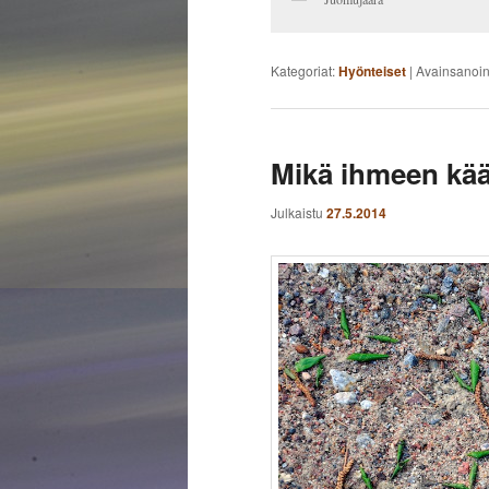
Kategoriat:
Hyönteiset
|
Avainsanoi
Mikä ihmeen kä
Julkaistu
27.5.2014