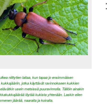
ulkea niittytien laitaa, kun tapaa jo ensimmäisen
 kukkajääriin, jotka käyttävät ravinnokseen kukkien
t elävätkin usein metsissä puuravinnolla. Tällöin ainakin
akukkajäärää löytää kukista yhtenään. Laskin eilen
nen jäärää, naaraita ja koiraita.