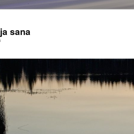
ja sana
ä