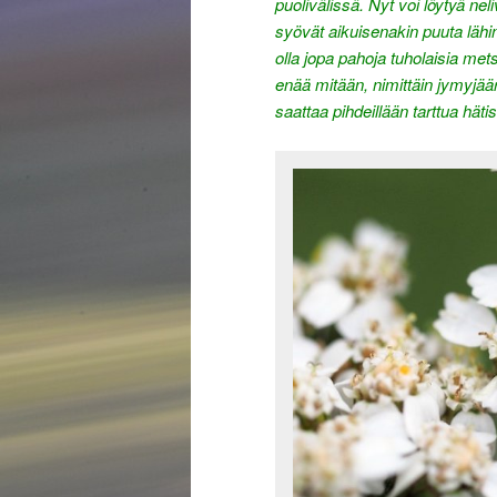
puolivälissä. Nyt voi löytyä neli
syövät aikuisenakin puuta lähin
olla jopa pahoja tuholaisia met
enää mitään, nimittäin jymyjää
saattaa pihdeillään tarttua häti