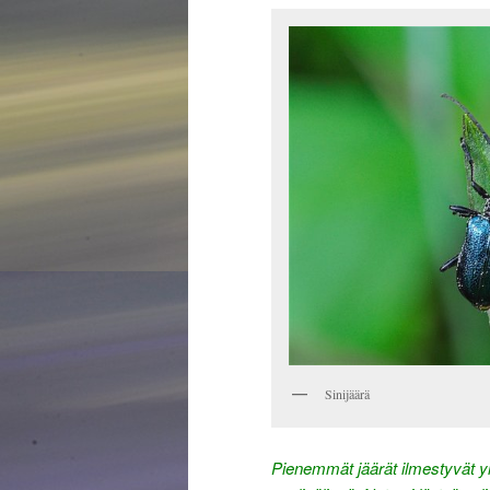
Sinijäärä
Pienemmät jäärät ilmestyvät 