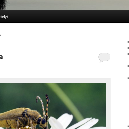
ttelyt
N
a