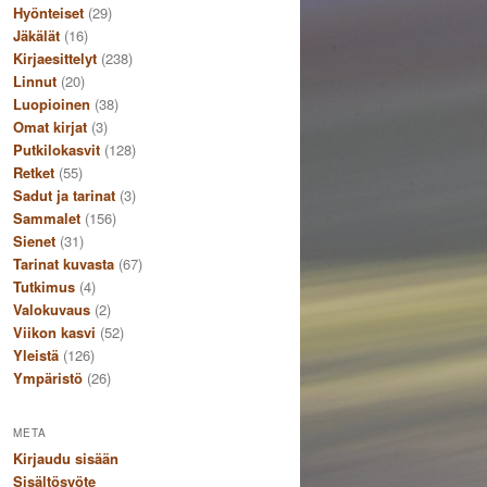
Hyönteiset
(29)
Jäkälät
(16)
Kirjaesittelyt
(238)
Linnut
(20)
Luopioinen
(38)
Omat kirjat
(3)
Putkilokasvit
(128)
Retket
(55)
Sadut ja tarinat
(3)
Sammalet
(156)
Sienet
(31)
Tarinat kuvasta
(67)
Tutkimus
(4)
Valokuvaus
(2)
Viikon kasvi
(52)
Yleistä
(126)
Ympäristö
(26)
META
Kirjaudu sisään
Sisältösyöte