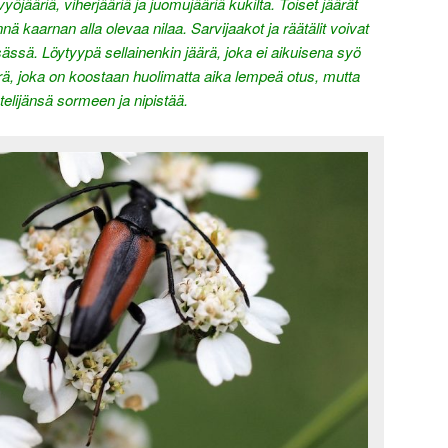
vyöjääriä, viherjääriä ja juomujääriä kukilta. Toiset jäärät
nä kaarnan alla olevaa nilaa. Sarvijaakot ja räätälit voivat
sässä. Löytyypä sellainenkin jäärä, joka ei aikuisena syö
rä, joka on koostaan huolimatta aika lempeä otus, mutta
stelijänsä sormeen ja nipistää.