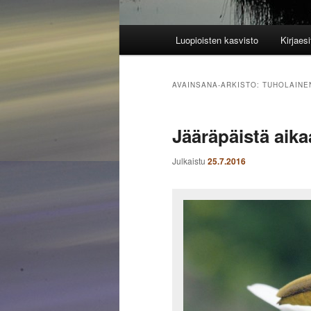
Päävalikko
Luopioisten kasvisto
Kirjaesi
AVAINSANA-ARKISTO:
TUHOLAINE
Jääräpäistä aika
Julkaistu
25.7.2016