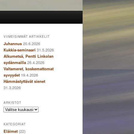
VIIMEISIMMÄT ARTIKKELIT
Juhannus
20.6.2026
Kukkia-seminaari
31.5.2026
Alkumetsä, Pentti Linkolan
sydänmailla
26.4.2026
Valtameret, koskemattomat
syvyydet
19.4.2026
Hämmästyttävät sienet
31.3.2026
ARKISTOT
Arkistot
KATEGORIAT
Eläimet
(22)