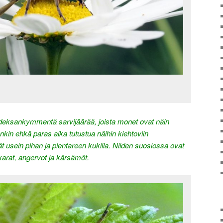
eksankymmentä sarvijäärää, joista monet ovat näin
onkin ehkä paras aika tutustua näihin kiehtoviin
vät usein pihan ja pientareen kukilla. Niiden suosiossa ovat
karat, angervot ja kärsämöt.