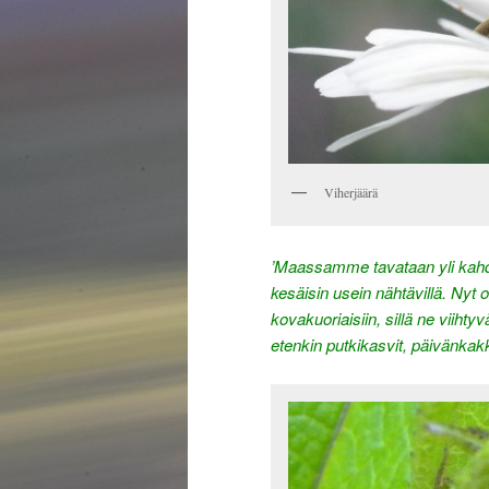
Viherjäärä
’Maassamme tavataan yli kahd
kesäisin usein nähtävillä. Nyt 
kovakuoriaisiin, sillä ne viihty
etenkin putkikasvit, päivänkak