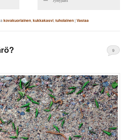
Jymyjäärä
na
kovakuoriainen
,
kukkakasvi
,
tuholainen
|
Vastaa
ärö?
9