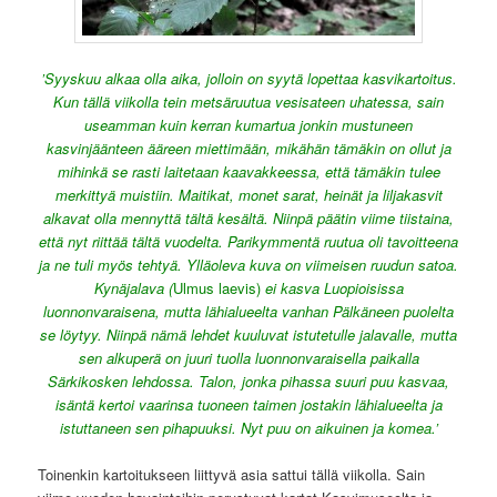
’Syyskuu alkaa olla aika, jolloin on syytä lopettaa kasvikartoitus.
Kun tällä viikolla tein metsäruutua vesisateen uhatessa, sain
useamman kuin kerran kumartua jonkin mustuneen
kasvinjäänteen ääreen miettimään, mikähän tämäkin on ollut ja
mihinkä se rasti laitetaan kaavakkeessa, että tämäkin tulee
merkittyä muistiin. Maitikat, monet sarat, heinät ja liljakasvit
alkavat olla mennyttä tältä kesältä. Niinpä päätin viime tiistaina,
että nyt riittää tältä vuodelta. Parikymmentä ruutua oli tavoitteena
ja ne tuli myös tehtyä. Ylläoleva kuva on viimeisen ruudun satoa.
Kynäjalava (
Ulmus laevis)
ei kasva Luopioisissa
luonnonvaraisena, mutta lähialueelta vanhan Pälkäneen puolelta
se löytyy. Niinpä nämä lehdet kuuluvat istutetulle jalavalle, mutta
sen alkuperä on juuri tuolla luonnonvaraisella paikalla
Särkikosken lehdossa. Talon, jonka pihassa suuri puu kasvaa,
isäntä kertoi vaarinsa tuoneen taimen jostakin lähialueelta ja
istuttaneen sen pihapuuksi. Nyt puu on aikuinen ja komea.’
Toinenkin kartoitukseen liittyvä asia sattui tällä viikolla. Sain