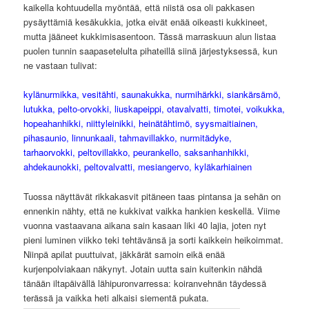
kaikella kohtuudella myöntää, että niistä osa oli pakkasen
pysäyttämiä kesäkukkia, jotka eivät enää oikeasti kukkineet,
mutta jääneet kukkimisasentoon. Tässä marraskuun alun listaa
puolen tunnin saapasetelulta pihateillä siinä järjestyksessä, kun
ne vastaan tulivat:
kylänurmikka, vesitähti, saunakukka, nurmihärkki, siankärsämö,
lutukka, pelto-orvokki, liuskapeippi, otavalvatti, timotei, voikukka,
hopeahanhikki, niittyleinikki, heinätähtimö, syysmaitiainen,
pihasaunio, linnunkaali, tahmavillakko, nurmitädyke,
tarhaorvokki, peltovillakko, peurankello, saksanhanhikki,
ahdekaunokki, peltovalvatti, mesiangervo, kyläkarhiainen
Tuossa näyttävät rikkakasvit pitäneen taas pintansa ja sehän on
ennenkin nähty, että ne kukkivat vaikka hankien keskellä. Viime
vuonna vastaavana aikana sain kasaan liki 40 lajia, joten nyt
pieni luminen viikko teki tehtävänsä ja sorti kaikkein heikoimmat.
Niinpä apilat puuttuivat, jäkkärät samoin eikä enää
kurjenpolviakaan näkynyt. Jotain uutta sain kuitenkin nähdä
tänään iltapäivällä lähipuronvarressa: koiranvehnän täydessä
terässä ja vaikka heti alkaisi siementä pukata.