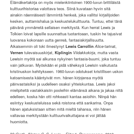
Elämäkertakirja on myös mielenkiintoinen 1900-luvun brittiläistä
kulttuurihistoriaa valottava teos. Siinä kuvataan hyvin sitä
ainakin näennäisesti lämmintä henkeä, joka vallitsi kirjailijoiden
kesken, auttamishalua ja keskustelukulttuuria. Tuntuu, ettei tänä
päivänä ymmärretä sellaisen merkitystä. Kun herrat Lewis ja
Tolkien loivat lapsille suunnattua tuotantoaan, tuskin he tajusivat
luovansa kokonaan uutta genreä, fantasiakirjallisuutta.
Aikaisemmin oli toki ilmestynyt
Lewis Carrollin
Alice
-tarinat,
Vernen
tulevaisuuskirjat,
Kiplingin
Viidakkokirja
, mutta vasta
Lewisin myötä sai alkunsa nykyinen fantasia-buumi, joka tuntuu
vain jatkuvan. Myöskään ei pidä väheksyä Lewisin vaikutusta
kristinuskon kehitykseen. 1960-luvun odotukset kristillisen uskon
katoamisesta kääntyivät mm. hänen kirjojensa myötä
päinvastaisiksi ja uudelleen osaksi yhteiskuntaa. Lewis jakoi
mielipiteitä vastakkaisiin pooleihin elämänsä aikana ja jakaa niitä
edelleen, koska hän otti rohkeasti kantaa asioihin. Niinpä hän
esiintyy keskusteluissa sekä roistona että sankarina. Onpa
hänen ajatuksistaan sitten mitä mieltä tahansa, niin hänen
valtavaa merkitystään kulttuurivaikuttajana ei voi jättää
huomiotta.