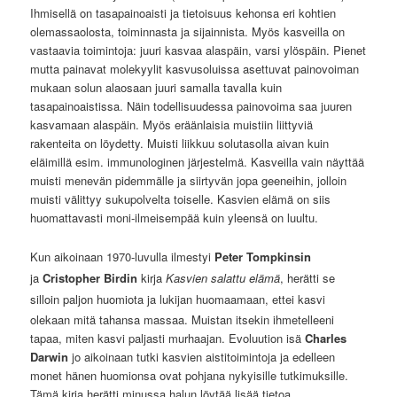
Ihmisellä on tasapainoaisti ja tietoisuus kehonsa eri kohtien
olemassaolosta, toiminnasta ja sijainnista. Myös kasveilla on
vastaavia toimintoja: juuri kasvaa alaspäin, varsi ylöspäin. Pienet
mutta painavat molekyylit kasvusoluissa asettuvat painovoiman
mukaan solun alaosaan juuri samalla tavalla kuin
tasapainoaistissa. Näin todellisuudessa painovoima saa juuren
kasvamaan alaspäin. Myös eräänlaisia muistiin liittyviä
rakenteita on löydetty. Muisti liikkuu solutasolla aivan kuin
eläimillä esim. immunologinen järjestelmä. Kasveilla vain näyttää
muisti menevän pidemmälle ja siirtyvän jopa geeneihin, jolloin
muisti välittyy sukupolvelta toiselle. Kasvien elämä on siis
huomattavasti moni-ilmeisempää kuin yleensä on luultu.
Kun aikoinaan 1970-luvulla ilmestyi
Peter Tompkinsi
n
ja
Cristopher Birdin
kirja
Kasvien salattu elämä
, herätti se
silloin paljon huomiota
ja lukijan huomaamaan, ettei kasvi
olekaan mitä tahansa massaa. Muistan itsekin ihmetelleeni
tapaa, miten kasvi paljasti murhaajan. Evoluution isä
Charles
Darwin
jo aikoinaan tutki kasvien aistitoimintoja ja edelleen
monet hänen huomionsa ovat pohjana nykyisille tutkimuksille.
Tämä kirja herätti minussa halun löytää lisää tietoa