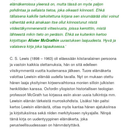
elämäkerroissa yleensä on, mutta tässä on myös paljon
pohdintaa ja sellaista tietoa, joka oikeasti kiinnosti. Ehkä
tällaisena kaikille tarkoitettuna kirjana sen sivumäärää olisi voinut
vähentää enkä ainakaan itse ollut kiinnostunut niistä
viidestäkymmenenstä viitesivusta, joissa kerrottiin, mistä
lähteestä mikin tieto on peräisin. Ehkä se kuitenkin kertoo
kirjoittajan
Alister McGrathin
uurastuksen laajuudesta. Hyvä ja
valaiseva kirja joka tapauksessa.’
C. S. Lewis (1898 – 1963) oli eläessään kiistanalainen persoona
ja vastoin kaikkia olettamuksia, hän on sitä edelleen
viisikymmentä vuotta kuolemansa jälkeen. Tuore elämäkerta
valottaa Lewisin elämää uudella tavalla. Nyt on mukaan otettu
hänen laaja yksityinen kirjeenvaihtonsa monien silloin julkisten
henkilöiden kanssa. Oxfordin yliopiston historiallisen teologian
professori McGrath tuo kirjassa esiin aivan uusia tulkintoja mm.
Lewisin elämän tärkeistä murroskohdista. Lisäksi hän paitsi
kertoo Lewisin elämästä, ottaa myös kantaa hänen ajatuksiinsa
ja kirjoituksiinsa sekä niiden merkitykseen nykyajalle. Niinpä
tämä kirja on uudentyyppinen elämäkerta, joka
perusteellisuudessaan on hämmästyttävä.