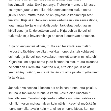
kasvimaailmasta. Enkä pettynyt. Tietenkin monesta kirjassa
esitetystä jutusta on tullut ehkä sensaatiomaistakin tietoa
julkisuuteen, mutta tässä ne on lyhyesti ja kansantajuisesti
kuvattu. Kirja ei kuitenkaan sorru kertomaan vain sensaatioita,
vaan antaa lukijalle mahdollisuuden tarkistaa tiedot laajan
kirjallisuus- ja lähdeluettelon avulla. Kirja pohjaa tieteellisiin
tutkimuksiin ja havaintoihin ja on siksi luotettavan tuntuinen.
Kirja on englanninkielinen, mutta sen tekstistä saa melko
helposti pääpiirteet selviksi, vaikka monet yksityiskohtaiset
esimerkit ja tieteelliset kuvaukset menivät ainakin minulta ohi.
Kirjan kieli on populistista ja se hieman häiritsi, mutta toisaalta
helpotti sen lukemista. Saattaa olla, että olen jotkin asiat
ymmärtänyt väärin, mutta niihinhän voi aina palata myöhemmin
ja tarkistaa.
Jossakin vaiheessa lukiessa tuli sellainen tunne, että pelakuu
ikkunalla tarkkailee minua ja kärsii, koska olen unohtanut
kastella sen. Onneksi kirja kertoo, ettei kasvi näe, vaikka se
toimiikin valon mukaan aivan kuin näkisi. Kasvi ei myöskään
tunne samalla tavalla kuin me, eli se ei tunne kipua, kun sen