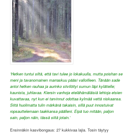
’Hetken tuntui siltä, että tavi tulee jo lokakuulla, mutta poishan se
meni ja tavanomainen marraskuu pääsi valloilleen. Tänään sade
antoi hetken rauhaa ja aurinko siivilöityi sumun läpi kylätielle;
kaunista, juhlavaa. Kiersin vanhoja etelähämäläisiä lehtoja etsien
kuvattavaa, nyt kun ei tarvinnut odottaa kylmää vettä niskaansa.
Siitä huolimatta tulin märkänä takaisin, sillä puut innostuivat
ropsauttelemaan taakkansa päälleni. Eipä tuo mitään, paljon
sain, paljon näin, tässä siitä jotain.’
Ensinnäkin kasvibongaus: 27 kukkivaa lajia. Tosin täytyy