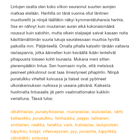
Lintujen osalta olen koko viikon seurannut suurten aurojen
matkaa etelään. Hanhilla on tänä vuonna ollut läntinen
muuttoreitti ja niinpä täälläkin näkyi kymmeniätuhansia hanhia.
Itse en nähnyt kuin muutaman auran eikä kokonaismäärä
noussut kuin satoihin, mutta oikein staijaajat saivat kasaan noita
käsittämättömän suuria lukuja seuratessaan muuttoa hyvillä
paikoilla mm. Päijänteellä. Omalla pihalla katselin tänään valtavia
rastasparvia, jotka äännellen kuin keväällä ikään lentelivät
pihapuusta toiseen kohti lounasta. Mukana meni sitten
pienempääkin lintua. Sen huomasin myös, että metsissä
pesineet pikkulinnut ovat taas ilmestyneet pihapiiriin. Niinpä
punatulkku vihelteli koivussa ja tiaiset ovat pyörineet
ulkorakennuksen nurkissa jo useana päivänä. Kaikesta
huolimatta lintusaalis jäi perin vaatimattomaksi kukkiin
verrattuna. Tässä tulos:
räkättirastas, punakylkirastas, mustarastas, laulurastas, närhi,
keltasirkku, punatulkku, hiirihaukka, peippo, talitiainen,
sinitiainen, naakka, harakka, varis, kulorastas, laulujoutsen,
käpylintu, korppi, vihervarpunen, pyy, punarinta, käpytikka,
västäräkki, sinisorsa