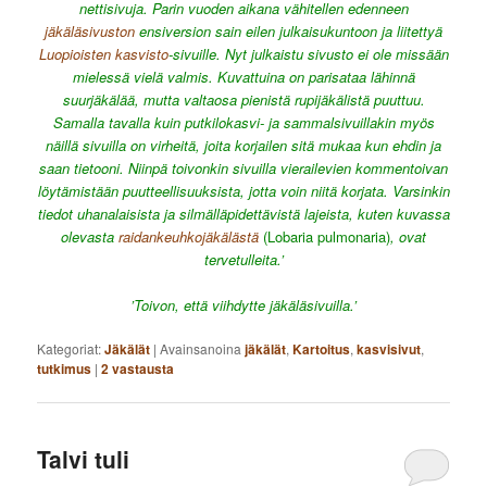
nettisivuja. Parin vuoden aikana vähitellen edenneen
jäkäläsivuston
ensiversion sain eilen julkaisukuntoon ja liitettyä
Luopioisten kasvisto
-sivuille. Nyt julkaistu sivusto ei ole missään
mielessä vielä valmis. Kuvattuina on parisataa lähinnä
suurjäkälää, mutta valtaosa pienistä rupijäkälistä puuttuu.
Samalla tavalla kuin putkilokasvi- ja sammalsivuillakin myös
näillä sivuilla on virheitä, joita korjailen sitä mukaa kun ehdin ja
saan tietooni. Niinpä toivonkin sivuilla vierailevien kommentoivan
löytämistään puutteellisuuksista, jotta voin niitä korjata. Varsinkin
tiedot uhanalaisista ja silmälläpidettävistä lajeista, kuten kuvassa
olevasta
raidankeuhkojäkälästä
(Lobaria pulmonaria)
, ovat
tervetulleita.’
’Toivon, että viihdytte jäkäläsivuilla.’
Kategoriat:
Jäkälät
|
Avainsanoina
jäkälät
,
Kartoitus
,
kasvisivut
,
tutkimus
|
2
vastausta
Talvi tuli