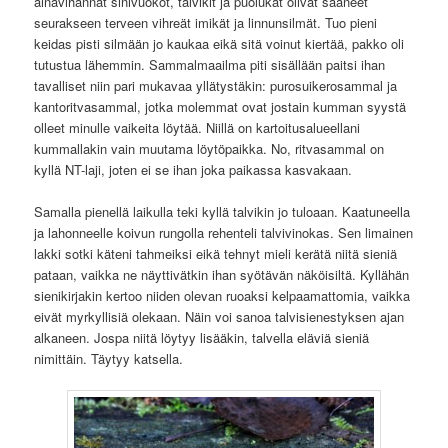
ainavihannat sinivuokot, talvikit ja puolukat olivat saaneet
seurakseen terveen vihreät imikät ja linnunsilmät. Tuo pieni
keidas pisti silmään jo kaukaa eikä sitä voinut kiertää, pakko oli
tutustua lähemmin. Sammalmaailma piti sisällään paitsi ihan
tavalliset niin pari mukavaa yllätystäkin: purosuikerosammal ja
kantoritvasammal, jotka molemmat ovat jostain kumman syystä
olleet minulle vaikeita löytää. Niillä on kartoitusalueellani
kummallakin vain muutama löytöpaikka. No, ritvasammal on
kyllä NT-laji, joten ei se ihan joka paikassa kasvakaan.
Samalla pienellä laikulla teki kyllä talvikin jo tuloaan. Kaatuneella
ja lahonneelle koivun rungolla rehenteli talvivinokas. Sen limainen
lakki sotki käteni tahmeiksi eikä tehnyt mieli kerätä niitä sieniä
pataan, vaikka ne näyttivätkin ihan syötävän näköisiltä. Kyllähän
sienikirjakin kertoo niiden olevan ruoaksi kelpaamattomia, vaikka
eivät myrkyllisiä olekaan. Näin voi sanoa talvisienestyksen ajan
alkaneen. Jospa niitä löytyy lisääkin, talvella eläviä sieniä
nimittäin. Täytyy katsella.