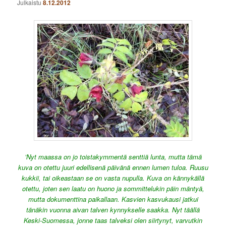
Julkaistu
8.12.2012
’Nyt maassa on jo toistakymmentä senttiä lunta, mutta tämä
kuva on otettu juuri edellisenä päivänä ennen lumen tuloa. Ruusu
kukkii, tai oikeastaan se on vasta nupulla. Kuva on kännykällä
otettu, joten sen laatu on huono ja sommittelukin päin mäntyä,
mutta dokumenttina paikallaan. Kasvien kasvukausi jatkui
tänäkin vuonna aivan talven kynnykselle saakka. Nyt täällä
Keski-Suomessa, jonne taas talveksi olen siirtynyt, varvutkin