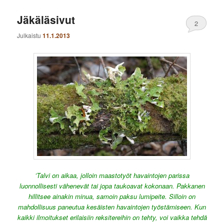
Jäkäläsivut
2
Julkaistu
11.1.2013
’Talvi on aikaa, jolloin maastotyöt havaintojen parissa
luonnollisesti vähenevät tai jopa taukoavat kokonaan. Pakkanen
hillitsee ainakin minua, samoin paksu lumipeite. Silloin on
mahdollisuus paneutua kesäisten havaintojen työstämiseen. Kun
kaikki ilmoitukset erilaisiin reksitereihin on tehty, voi vaikka tehdä