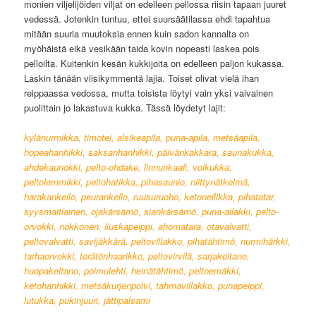
monien viljelijöiden viljat on edelleen pellossa riisin tapaan juuret
vedessä. Jotenkin tuntuu, ettei suursäätilassa ehdi tapahtua
mitään suuria muutoksia ennen kuin sadon kannalta on
myöhäistä eikä vesikään taida kovin nopeasti laskea pois
pelloilta. Kuitenkin kesän kukkijoita on edelleen paljon kukassa.
Laskin tänään viisikymmentä lajia. Toiset olivat vielä ihan
reippaassa vedossa, mutta toisista löytyi vain yksi vaivainen
puolittain jo lakastuva kukka. Tässä löydetyt lajit:
kylänurmikka, timotei, alsikeapila, puna-apila, metsäapila,
hopeahanhikki, saksanhanhikki, päivänkakkara, saunakukka,
ahdekaunokki, pelto-ohdake, linnunkaali, voikukka,
peltolemmikki, peltohatikka, pihasaunio, niittynätkelmä,
harakankello, peurankello, ruusuruoho, ketoneilikka, pihatatar,
syysmaitiainen, ojakärsämö, siankärsämö, puna-ailakki, pelto-
orvokki, nokkonen, liuskapeippi, ahomatara, otavalvatti,
peltovalvatti, savijäkkärä, peltovillakko, pihatähtimö, nurmihärkki,
tarhaorvokki, terätönhaarikko, peltovirvilä, sarjakeltano,
huopakeltano, poimulehti, heinätähtimö, peltoemäkki,
ketohanhikki, metsäkurjenpolvi, tahmavillakko, punapeippi,
lutukka, pukinjuuri, jättipalsami