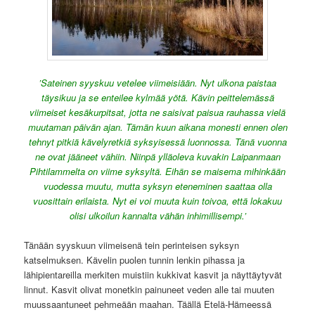
’Sateinen syyskuu vetelee viimeisiään. Nyt ulkona paistaa
täysikuu ja se enteilee kylmää yötä. Kävin peittelemässä
viimeiset kesäkurpitsat, jotta ne saisivat paisua rauhassa vielä
muutaman päivän ajan. Tämän kuun aikana monesti ennen olen
tehnyt pitkiä kävelyretkiä syksyisessä luonnossa. Tänä vuonna
ne ovat jääneet vähiin. Niinpä ylläoleva kuvakin Laipanmaan
Pihtilammelta on viime syksyltä. Eihän se maisema mihinkään
vuodessa muutu, mutta syksyn eteneminen saattaa olla
vuosittain erilaista. Nyt ei voi muuta kuin toivoa, että lokakuu
olisi ulkoilun kannalta vähän inhimillisempi.’
Tänään syyskuun viimeisenä tein perinteisen syksyn
katselmuksen. Kävelin puolen tunnin lenkin pihassa ja
lähipientareilla merkiten muistiin kukkivat kasvit ja näyttäytyvät
linnut. Kasvit olivat monetkin painuneet veden alle tai muuten
muussaantuneet pehmeään maahan. Täällä Etelä-Hämeessä