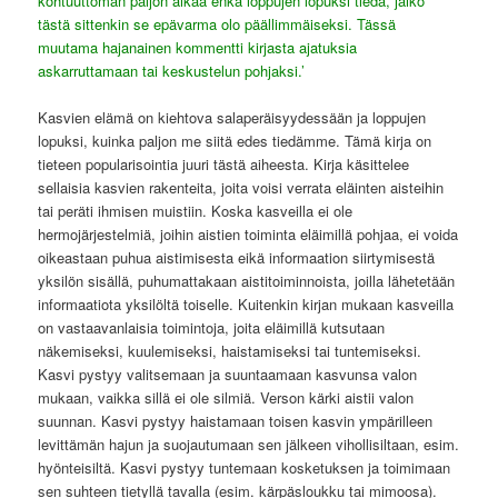
kohtuuttoman paljon aikaa enkä loppujen lopuksi tiedä, jäikö
tästä sittenkin se epävarma olo päällimmäiseksi. Tässä
muutama hajanainen kommentti kirjasta ajatuksia
askarruttamaan tai keskustelun pohjaksi.’
Kasvien elämä on kiehtova salaperäisyydessään ja loppujen
lopuksi, kuinka paljon me siitä edes tiedämme. Tämä kirja on
tieteen popularisointia juuri tästä aiheesta. Kirja käsittelee
sellaisia kasvien rakenteita, joita voisi verrata eläinten aisteihin
tai peräti ihmisen muistiin. Koska kasveilla ei ole
hermojärjestelmiä, joihin aistien toiminta eläimillä pohjaa, ei voida
oikeastaan puhua aistimisesta eikä informaation siirtymisestä
yksilön sisällä, puhumattakaan aistitoiminnoista, joilla lähetetään
informaatiota yksilöltä toiselle. Kuitenkin kirjan mukaan kasveilla
on vastaavanlaisia toimintoja, joita eläimillä kutsutaan
näkemiseksi, kuulemiseksi, haistamiseksi tai tuntemiseksi.
Kasvi pystyy valitsemaan ja suuntaamaan kasvunsa valon
mukaan, vaikka sillä ei ole silmiä. Verson kärki aistii valon
suunnan. Kasvi pystyy haistamaan toisen kasvin ympärilleen
levittämän hajun ja suojautumaan sen jälkeen vihollisiltaan, esim.
hyönteisiltä. Kasvi pystyy tuntemaan kosketuksen ja toimimaan
sen suhteen tietyllä tavalla (esim. kärpäsloukku tai mimoosa).