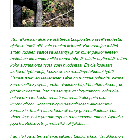
’Kun aikoinaan aloin kerätä tietoa Luopioisten kasvillisuudesta,
ajattelin tehdä sitä vain omaksi ilokseni. Kun ruutujen määrä
sitten vuosien saatossa lisääntyi ja tuli miltei pakkomielteen
mukainen olo saada kaikki ruudut tehtyä, mietin myös sitä, miten
koko suunnatonta työtä voisi hyödyntää. En ole koskaan
laskenut työtunteja, koska en ole mieltänyt tehneeni työtä.
Harrastustuntien laskeminen sekin on tuntunut pöhköltä. Niinpä,
kun minulta kysyttiin, voiko aineistoa käyttää tutkimukseen, en
pistänyt vastaan. Itse en sitä pystyisi käyttämään, enkä olisi
halunnutkaan, koska en sitä varten sitä alunperin ollut
kerännytkään. Jossain blogin postauksessa aikaisemmin
kerroinkin, kuinka aineistosta oli tehty gradu-tutkielmia. Luin
yhden läpi, enkä ymmärtänyt siitä tosiasiassa mitään. Ajattelin
jopa kerettiläisesti, ymmärsikö tekijäkään.
Pari viikkoa sitten sain vieraakseni tutkijoita kuin Havukkaahon