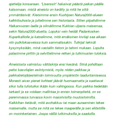
ajattelija konsanaan. ”Lisenssit” halusivat päästä paikan päälle
katsomaan, mistä aineisto on kerätty ja mitä he siitä
ymmärtäisivät. Kiersimme ensin Kuohijoen Natura2000-alueen
kalkkilouhosta ja juttelimme sen historiasta. Sitten piipahdimme
Haikanvuoren laelle ja silmäilimme Kukkian uljasta maisemaa,
sekin Natura2000-aluetta. Lopuksi vein heidät Padankosken
Kuparikalliolle ja katselimme, mitä emäksinen kivilaji saa aikaan
niin putkilokasveissa kuin sammalissakin. Tutkijat tekivät
kysymyksiään, minä vastailin tietoni ja taitoni mukaan. Lopulta
palasimme pirttiin ja selvittelimme retken ja tutkimusten tuloksia.
Aineistosta valmistuu väitöskirja ensi kesänä. Siinä pohditaan
paitsi kasvilajien esiintymistä, myös niiden paikkaa ja
paikkatietojärjestelmän toimivuutta ympäristön laaduntamisessa.
Monesti aivan pienet kohteet jäävät huomaamatta ja saattavat
siksi tulla tuhotuiksi ikään kuin vahingossa. Kun paikka tiedetään
tarkasti ja se voidaan mallintaa jo ennen toimenpiteitä, on se
paremmassa turvassa kovin massiivisilta muutostoimilta.
Kaikkihan tietävät, mitä avohakkuu tai maan auraaminen tekee
maisemalle, mutta se mitä se tekee maaperälle ja sen eliöstölle
on moninkertainen. Jospa näillä tutkimuksilla ja saaduilla