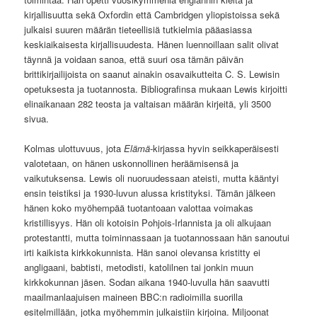
kirjallisuutta sekä Oxfordin että Cambridgen yliopistoissa sekä
julkaisi suuren määrän tieteellisiä tutkielmia pääasiassa
keskiaikaisesta kirjallisuudesta. Hänen luennoillaan salit olivat
täynnä ja voidaan sanoa, että suuri osa tämän päivän
brittikirjailijoista on saanut ainakin osavaikutteita C. S. Lewisin
opetuksesta ja tuotannosta. Bibliografinsa mukaan Lewis kirjoitti
elinaikanaan 282 teosta ja valtaisan määrän kirjeitä, yli 3500
sivua.
Kolmas ulottuvuus, jota
Elämä
-kirjassa hyvin seikkaperäisesti
valotetaan, on hänen uskonnollinen heräämisensä ja
vaikutuksensa. Lewis oli nuoruudessaan ateisti, mutta kääntyi
ensin teistiksi ja 1930-luvun alussa kristityksi. Tämän jälkeen
hänen koko myöhempää tuotantoaan valottaa voimakas
kristillisyys. Hän oli kotoisin Pohjois-Irlannista ja oli alkujaan
protestantti, mutta toiminnassaan ja tuotannossaan hän sanoutui
irti kaikista kirkkokunnista. Hän sanoi olevansa kristitty ei
angligaani, babtisti, metodisti, katolilnen tai jonkin muun
kirkkokunnan jäsen. Sodan aikana 1940-luvulla hän saavutti
maailmanlaajuisen maineen BBC:n radioimilla suorilla
esitelmillään, jotka myöhemmin julkaistiin kirjoina. Miljoonat