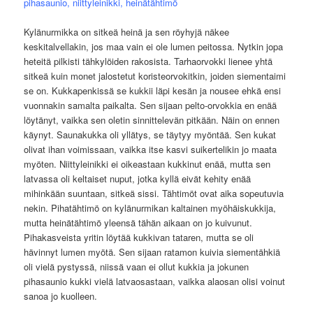
pihasaunio, niittyleinikki, heinätähtimö
Kylänurmikka on sitkeä heinä ja sen röyhyjä näkee
keskitalvellakin, jos maa vain ei ole lumen peitossa. Nytkin jopa
heteitä pilkisti tähkylöiden rakosista. Tarhaorvokki lienee yhtä
sitkeä kuin monet jalostetut koristeorvokitkin, joiden siementaimi
se on. Kukkapenkissä se kukkii läpi kesän ja nousee ehkä ensi
vuonnakin samalta paikalta. Sen sijaan pelto-orvokkia en enää
löytänyt, vaikka sen oletin sinnittelevän pitkään. Näin on ennen
käynyt. Saunakukka oli yllätys, se täytyy myöntää. Sen kukat
olivat ihan voimissaan, vaikka itse kasvi suikertelikin jo maata
myöten. Niittyleinikki ei oikeastaan kukkinut enää, mutta sen
latvassa oli keltaiset nuput, jotka kyllä eivät kehity enää
mihinkään suuntaan, sitkeä sissi. Tähtimöt ovat aika sopeutuvia
nekin. Pihatähtimö on kylänurmikan kaltainen myöhäiskukkija,
mutta heinätähtimö yleensä tähän aikaan on jo kuivunut.
Pihakasveista yritin löytää kukkivan tataren, mutta se oli
hävinnyt lumen myötä. Sen sijaan ratamon kuivia siementähkiä
oli vielä pystyssä, niissä vaan ei ollut kukkia ja jokunen
pihasaunio kukki vielä latvaosastaan, vaikka alaosan olisi voinut
sanoa jo kuolleen.