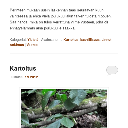
Perinteen mukaan uusin laskennan taas seuraavan kuun
vaihteessa ja ehkä vielä joulukuullakin talven tulosta riippuen.
Saa nähdä, mikä on tulos verrattuna viime vuoteen, joka oli
ennätyslämmin aina joulukuulle saakka.
Kategoriat:
Yleistä
|
Avainsanoina
Kartoitus
,
kasvillisuus
,
Linnut
,
tutkimus
|
Vastaa
Kartoitus
Julkaistu
7.9.2012