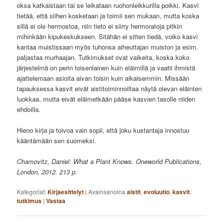
oksa katkaistaan tai se leikataan ruohonleikkurilla poikki. Kasvi
tietää, että siihen kosketaan ja toimii sen mukaan, mutta koska
sillä ei ole hermostoa, niin tieto ei siirry hermoratoja pitkin
mihinkään kipukeskukseen. Sitähän ei sitten tiedä, voiko kasvi
kantaa muistissaan myös tuhonsa aiheuttajan muiston ja esim.
paljastaa murhaajan. Tutkimukset ovat vaikeita, koska koko
järjestelmä on perin toisenlainen kuin eläimillä ja vaatii ihmistä
ajattelemaan asioita aivan toisin kuin aikaisemmin. Missään
tapauksessa kasvit eivät aistitoiminnoiltaa näytä olevan eläinten
luokkaa, mutta eivät eläimetkään pääse kasvien tasolle niiden
ehdoilla.
Hieno kirja ja toivoa vain sopii, että joku kustantaja innostuu
kääntämään sen suomeksi.
Chamovitz, Daniel: What a Plant Knows. Oneworld Publications,
London, 2012. 213 p.
Kategoriat:
Kirjaesittelyt
|
Avainsanoina
aistit
,
evoluutio
,
kasvit
,
tutkimus
|
Vastaa