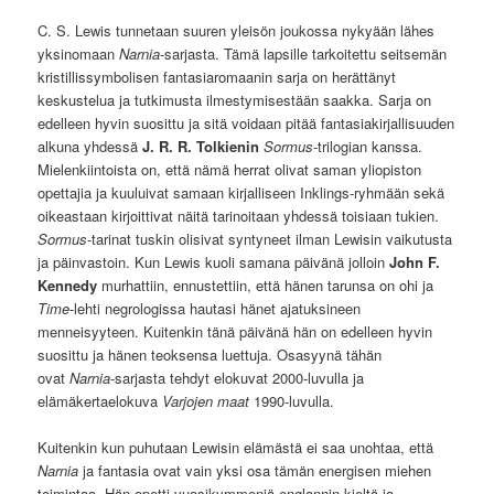
C. S. Lewis tunnetaan suuren yleisön joukossa nykyään lähes
yksinomaan
Narnia
-sarjasta. Tämä lapsille tarkoitettu seitsemän
kristillissymbolisen fantasiaromaanin sarja on herättänyt
keskustelua ja tutkimusta ilmestymisestään saakka. Sarja on
edelleen hyvin suosittu ja sitä voidaan pitää fantasiakirjallisuuden
alkuna yhdessä
J. R. R. Tolkienin
Sormus
-trilogian kanssa.
Mielenkiintoista on, että nämä herrat olivat saman yliopiston
opettajia ja kuuluivat samaan kirjalliseen Inklings-ryhmään sekä
oikeastaan kirjoittivat näitä tarinoitaan yhdessä toisiaan tukien.
Sormus
-tarinat tuskin olisivat syntyneet ilman Lewisin vaikutusta
ja päinvastoin. Kun Lewis kuoli samana päivänä jolloin
John F.
Kennedy
murhattiin, ennustettiin, että hänen tarunsa on ohi ja
Time
-lehti negrologissa hautasi hänet ajatuksineen
menneisyyteen. Kuitenkin tänä päivänä hän on edelleen hyvin
suosittu ja hänen teoksensa luettuja. Osasyynä tähän
ovat
Narnia
-sarjasta tehdyt elokuvat 2000-luvulla ja
elämäkertaelokuva
Varjojen maat
1990-luvulla.
Kuitenkin kun puhutaan Lewisin elämästä ei saa unohtaa, että
Narnia
ja fantasia ovat vain yksi osa tämän energisen miehen
toimintaa. Hän opetti vuosikymmeniä englannin kieltä ja