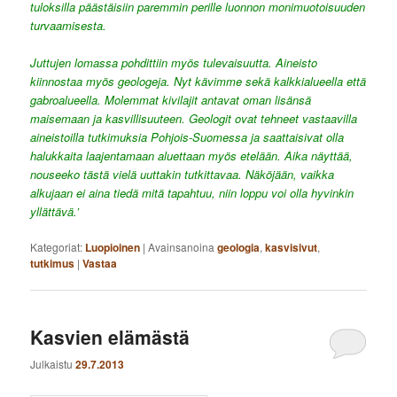
tuloksilla päästäisiin paremmin perille luonnon monimuotoisuuden
turvaamisesta.
Juttujen lomassa pohdittiin myös tulevaisuutta. Aineisto
kiinnostaa myös geologeja. Nyt kävimme sekä kalkkialueella että
gabroalueella. Molemmat kivilajit antavat oman lisänsä
maisemaan ja kasvillisuuteen. Geologit ovat tehneet vastaavilla
aineistoilla tutkimuksia Pohjois-Suomessa ja saattaisivat olla
halukkaita laajentamaan aluettaan myös etelään. Aika näyttää,
nouseeko tästä vielä uuttakin tutkittavaa. Näköjään, vaikka
alkujaan ei aina tiedä mitä tapahtuu, niin loppu voi olla hyvinkin
yllättävä.’
Kategoriat:
Luopioinen
|
Avainsanoina
geologia
,
kasvisivut
,
tutkimus
|
Vastaa
Kasvien elämästä
Julkaistu
29.7.2013