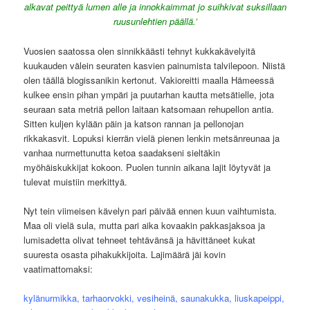
alkavat peittyä lumen alle ja innokkaimmat jo suihkivat suksillaan
ruusunlehtien päällä.’
Vuosien saatossa olen sinnikkäästi tehnyt kukkakävelyitä
kuukauden välein seuraten kasvien painumista talvilepoon. Niistä
olen täällä blogissanikin kertonut. Vakioreitti maalla Hämeessä
kulkee ensin pihan ympäri ja puutarhan kautta metsätielle, jota
seuraan sata metriä pellon laitaan katsomaan rehupellon antia.
Sitten kuljen kylään päin ja katson rannan ja pellonojan
rikkakasvit. Lopuksi kierrän vielä pienen lenkin metsänreunaa ja
vanhaa nurmettunutta ketoa saadakseni sieltäkin
myöhäiskukkijat kokoon. Puolen tunnin aikana lajit löytyvät ja
tulevat muistiin merkittyä.
Nyt tein viimeisen kävelyn pari päivää ennen kuun vaihtumista.
Maa oli vielä sula, mutta pari aika kovaakin pakkasjaksoa ja
lumisadetta olivat tehneet tehtävänsä ja hävittäneet kukat
suuresta osasta pihakukkijoita. Lajimäärä jäi kovin
vaatimattomaksi:
kylänurmikka, tarhaorvokki, vesiheinä, saunakukka, liuskapeippi,