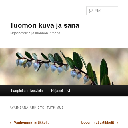
Siirry
Siirry
sisältöön
toissijaiseen
Etsi
sisältöön
Tuomon kuva ja sana
Kirjaesittelyjä ja luonnon ihmeitä
Päävalikko
Luopioisten kasvisto
Kirjaesittelyt
AVAINSANA-ARKISTO:
TUTKIMUS
Artikkelien
←
Vanhemmat artikkelit
Uudemmat artikkelit
→
selaus