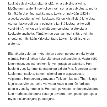
kuulijat saivat vaikutteita häneltä noina vaikeina aikoina.
Myöhemmin ajateltiin sen olleen vain sen ajan vaikutusta, mutta
tämäkään ei pitänyt paikkaansa. Lewis on nykyään tälläkin
alueella suositumpi kuin koskaan. Hänen kristillisistä kirjoistaan
otetaan jatkuvasti uusia painoksia ja niitä luetaan ahkerasti
varsinkin Amerikassa ja niistä ammennetaan ajatuksia ja
keskustelunaiheita. Tämä johtuu osaltaan juuri siitä, ettei hän
sitoutunut mihinkään kirkkokuntaan. Lewisin kristillisyys on
ajatonta.
Elämäkerta valottaa myös tämän suuren persoonan yksityistä
elämää. Hän eli lähes koko elämänsä poikamiehenä. Vasta 1950-
luvun loppuvuosina hän koki lyhyen traagisen avioliiton. Hän
huolehti vuosikymmeniä ystävänsä äidistä Mrs. Mooresta tämän
kuolemaan saakka, samoin alkoholismiin taipuvaisesta
veljestään. Hän perusti ystävänsä Tolkienin kanssa The Inklings-
kirjallisuusryhmän, jonka vahva vaikutus ulottui Oxfordissa
usealle vuosikymmenelle. Hän tutki ja kirjoitti niin kärsimyksestä
kuin murheestakin sekä ilosta ja toivosta, toimi paitsi opettajana
myös sielunhoitajana ja auttajana.