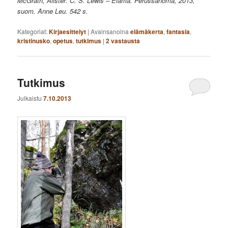
McGrath, Alister: C. S. Lewis – Elämä. Perussanoma, 2013,
suom. Anne Leu. 542 s.
Kategoriat:
Kirjaesittelyt
|
Avainsanoina
elämäkerta
,
fantasia
,
kristinusko
,
opetus
,
tutkimus
|
2
vastausta
Tutkimus
Julkaistu
7.10.2013