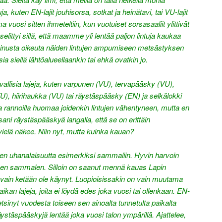
a, kuten EN-lajit jouhisorsa, sotkat ja heinätavi, tai VU-lajit
uosi sitten ihmeteltiin, kun vuotuiset sorsasaaliit ylittivät
tyi sillä, että maamme yli lentää paljon lintuja kaukaa
 minusta oikeuta näiden lintujen ampumiseen metsästyksen
a siellä lähtöalueellaankin tai ehkä ovatkin jo.
avallisia lajeja, kuten varpunen (VU), tervapääsky (VU),
U), hiirihaukka (VU) tai räystäspääsky (EN) ja selkälokki
 rannoilla huomaa joidenkin lintujen vähentyneen, mutta en
ni räystäspääskyä langalla, että se on erittäin
ä vielä näkee. Niin nyt, mutta kuinka kauan?
ujen uhanalaisuutta esimerkiksi sammaliin. Hyvin harvoin
aisen sammalen. Silloin on saanut mennä kauas Lapin
in vain ketään ole käynyt. Luopioisissakin on vain muutama
aikan lajeja, joita ei löydä edes joka vuosi tai ollenkaan. EN-
tsinyt vuodesta toiseen sen ainoalta tunnetulta paikalta
ystäspääskyjä lentää joka vuosi talon ympärillä. Ajattelee,