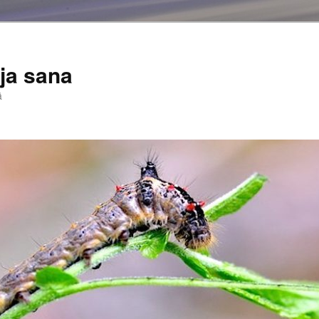
ja sana
ä