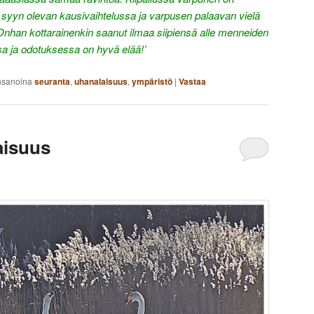
si syyn olevan kausivaihtelussa ja varpusen palaavan vielä
Onhan kottarainenkin saanut ilmaa siipiensä alle menneiden
sa ja odotuksessa on hyvä elää!’
nsanoina
seuranta
,
uhanalaisuus
,
ympäristö
|
Vastaa
aisuus