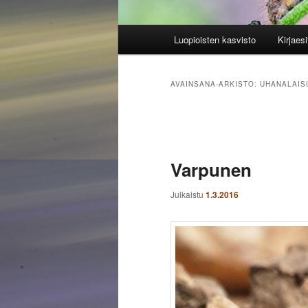
Päävalikko
Luopioisten kasvisto
Kirjaesi
AVAINSANA-ARKISTO:
UHANALAIS
Artikkelien
selaus
Varpunen
Julkaistu
1.3.2016