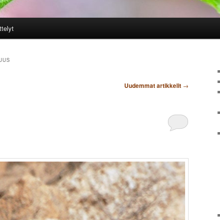
ttelyt
UUS
Uudemmat artikkelit
→