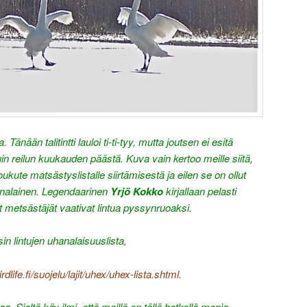
. Tänään talitintti lauloi ti-ti-tyy, mutta joutsen ei esitä
in reilun kuukauden päästä. Kuva vain kertoo meille siitä,
houkute matsästyslistalle siirtämisestä ja eilen se on ollut
nalainen. Legendaarinen
Yrjö Kokko
kirjallaan pelasti
t metsästäjät vaativat lintua pyssynruoaksi.
usin lintujen uhanalaisuuslista,
rdlife.fi/suojelu/lajit/uhex/uhex-lista.shtml.
 Sieltä käy ilmi, että meillä on tällä hetkellä monia