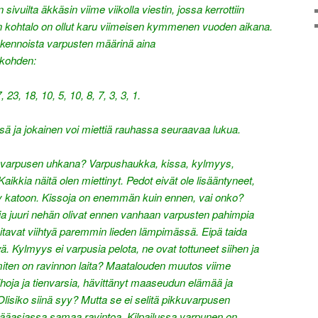
ivuilta äkkäsin viime viikolla viestin, jossa kerrottiin
en kohtalo on ollut karu viimeisen kymmenen vuoden aikana.
askennoista varpusten määrinä aina
 kohden:
, 23, 18, 10, 5, 10, 8, 7, 3, 3, 1.
ä ja jokainen voi miettiä rauhassa seuraavaa lukua.
 varpusen uhkana? Varpushaukka, kissa, kylmyys,
aikkia näitä olen miettinyt. Pedot eivät ole lisääntyneet,
syy katoon. Kissoja on enemmän kuin ennen, vai onko?
ja juuri nehän olivat ennen vanhaan varpusten pahimpia
 taitavat viihtyä paremmin lieden lämpimässä. Eipä taida
ä. Kylmyys ei varpusia pelota, ne ovat tottuneet siihen ja
iten on ravinnon laita? Maatalouden muutos viime
hoja ja tienvarsia, hävittänyt maaseudun elämää ja
isiko siinä syy? Mutta se ei selitä pikkuvarpusen
pääasiassa samaa ravintoa. Kilpailussa varpunen on