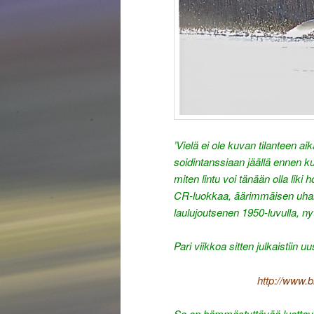
’Vielä ei ole kuvan tilanteen aika
soidintanssiaan jäällä ennen ku
miten lintu voi tänään olla liki 
CR-luokkaa, äärimmäisen uha
laulujoutsenen 1950-luvulla, ny
Pari viikkoa sitten julkaistiin u
http://www.bi
Se on hämmästyttävää luettavaa.