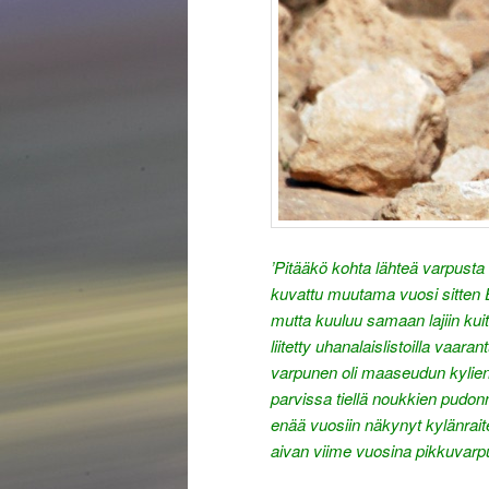
’Pitääkö kohta lähteä varpust
kuvattu muutama vuosi sitten E
mutta kuuluu samaan lajiin kui
liitetty uhanalaislistoilla vaar
varpunen oli maaseudun kylien y
parvissa tiellä noukkien pudon
enää vuosiin näkynyt kylänrait
aivan viime vuosina pikkuvarpu