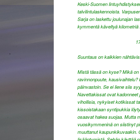
Keski-Suomen lintuyhdistyksen s
talvilintulaskennoista. Varpus
Sarja on laskettu joulunajan l
kymmentä käveltyä kilometriä
17
Suuntaus on kaikkien nähtäviss
Mistä tässä on kyse? Mikä on
ravinnonpuute, kausivaihtelu? K
päinvastoin. Se ei liene siis 
Navettakissat ovat kadonneet 
vihollisia, nykyiset kotikissat
kissoistakaan syntipukkia löyty
osaavat hakea suojaa. Mutta m
vuosikymmeninä on siistinyt pi
muuttanut kaupunkikuvaakin. Ol
lisääntymistä. Sehän käyttää 