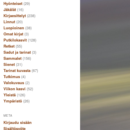
Hyönteiset
(29)
Jäkälät
(16)
Kirjaesittelyt
(238)
Linnut
(20)
Luopioinen
(38)
Omat kirjat
(3)
Putkilokasvit
(128)
Retket
(55)
Sadut ja tarinat
(3)
Sammalet
(156)
Sienet
(31)
Tarinat kuvasta
(67)
Tutkimus
(4)
Valokuvaus
(2)
Viikon kasvi
(52)
Yleistä
(126)
Ympäristö
(26)
META
Kirjaudu sisään
Sisältösyöte