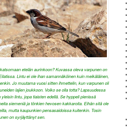
a katsomaan etelän aurinkoon? Kuvassa oleva varpunen on
ilatissa. Lintu ei ole ihan samannäköinen kuin meikäläinen,
tenkin. Jo muutama vuosi sitten ihmettelin, kun varpunen oli
antuneiden lajien joukkoon. Voiko se olla totta? Lapsuudessa
leisin lintu, jopa tiaisten edellä. Se hyppeli pienissä
neita siemeniä ja tönkien hevosen kakkaroita. Eihän sitä ole
eilla, mutta kaupunkien pensasaidoissa kuitenkin. Tosin
nen on syrjäyttänyt sen.