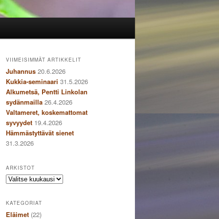
VIIMEISIMMÄT ARTIKKELIT
Juhannus
20.6.2026
Kukkia-seminaari
31.5.2026
Alkumetsä, Pentti Linkolan
sydänmailla
26.4.2026
Valtameret, koskemattomat
syvyydet
19.4.2026
Hämmästyttävät sienet
31.3.2026
ARKISTOT
Arkistot
KATEGORIAT
Eläimet
(22)