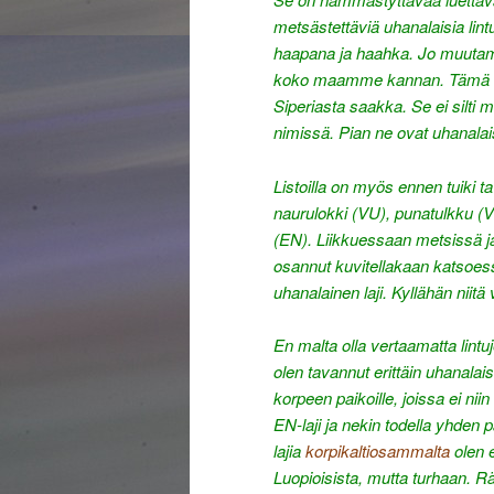
metsästettäviä uhanalaisia lintuj
haapana ja haahka. Jo muutama v
koko maamme kannan. Tämä selit
Siperiasta saakka. Se ei silti
nimissä. Pian ne ovat uhanalaisi
Listoilla on myös ennen tuiki t
naurulokki (VU), punatulkku (V
(EN). Liikkuessaan metsissä ja
osannut kuvitellakaan katsoessa
uhanalainen laji. Kyllähän niit
En malta olla vertaamatta lint
olen tavannut erittäin uhanal
korpeen paikoille, joissa ei ni
EN-laji ja nekin todella yhden p
lajia
korpikaltiosammalta
olen e
Luopioisista, mutta turhaan. Rä