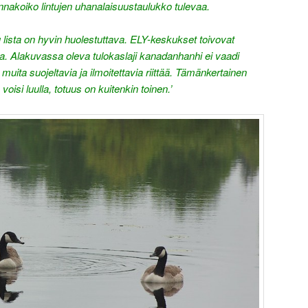
i ennakoiko lintujen uhanalaisuustaulukko tulevaa.
 lista on hyvin huolestuttava. ELY-keskukset toivovat
sta. Alakuvassa oleva tulokaslaji kanadanhanhi ei vaadi
 muita suojeltavia ja ilmoitettavia riittää. Tämänkertainen
voisi luulla, totuus on kuitenkin toinen.’