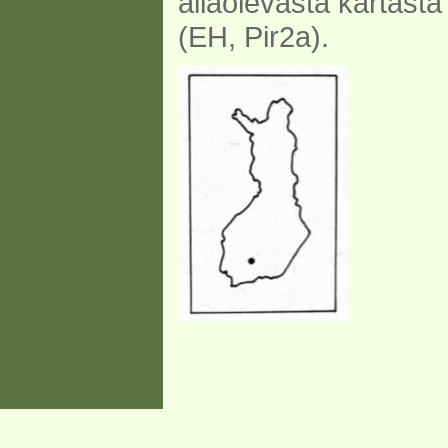
allaolevasta kartasta
(EH, Pir2a).