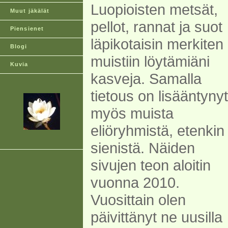
Luopioisten metsät,
Muut jäkälät
pellot, rannat ja suot
Piensienet
läpikotaisin merkiten
Blogi
muistiin löytämiäni
Kuvia
kasveja. Samalla
tietous on lisääntynyt
myös muista
eliöryhmistä, etenkin
sienistä. Näiden
sivujen teon aloitin
vuonna 2010.
Vuosittain olen
päivittänyt ne uusilla