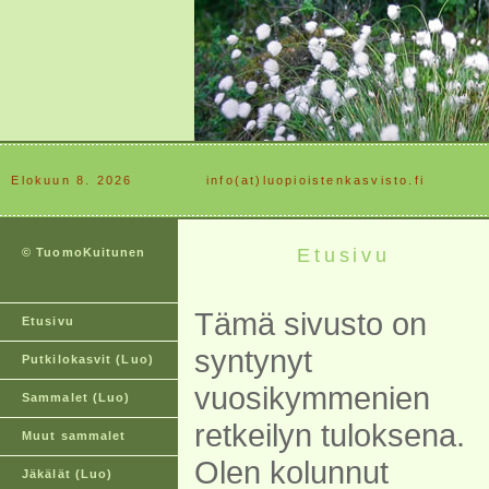
Elokuun 8. 2026
............
info(at)luopioistenkasvisto.fi
Etusivu
© TuomoKuitunen
Tämä sivusto on
Etusivu
syntynyt
Putkilokasvit (Luo)
vuosikymmenien
Sammalet (Luo)
retkeilyn tuloksena.
Muut sammalet
Olen kolunnut
Jäkälät (Luo)