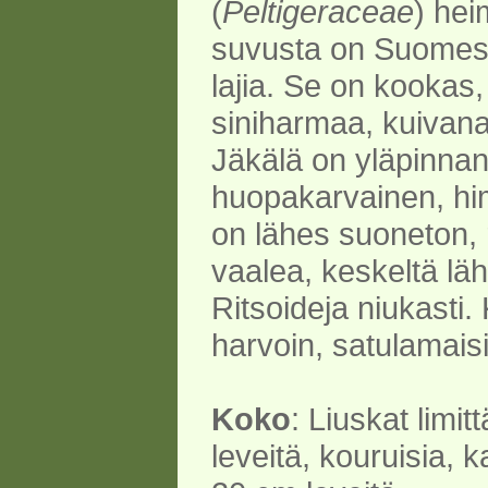
(
Peltigeraceae
) hei
suvusta on Suomess
lajia. Se on kookas
siniharmaa, kuivana
Jäkälä on yläpinnan
huopakarvainen, hi
on lähes suoneton, 
vaalea, keskeltä lä
Ritsoideja niukasti.
harvoin, satulamaisi
Koko
: Liuskat limit
leveitä, kouruisia, 