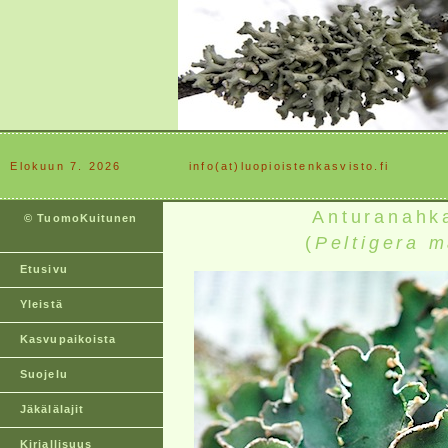
Elokuun 7. 2026
............
info(at)luopioistenkasvisto.fi
Anturanahk
© TuomoKuitunen
(
Peltigera 
Etusivu
Yleistä
Kasvupaikoista
Suojelu
Jäkälälajit
Kirjallisuus