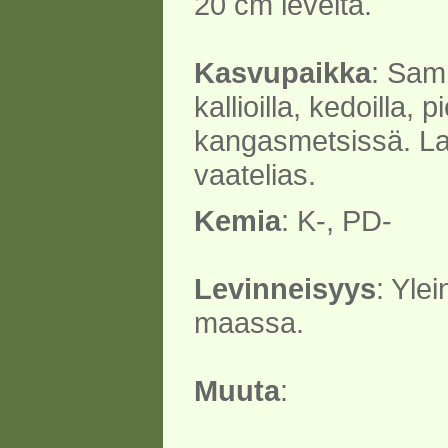
20 cm leveitä.
Kasvupaikka
: Sam
kallioilla, kedoilla, p
kangasmetsissä. Laj
vaatelias.
Kemia
: K-, PD-
Levinneisyys
: Yle
maassa.
Muuta
: