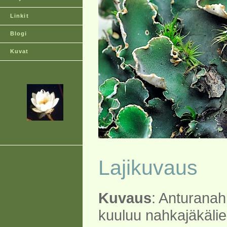
Linkit
Blogi
Kuvat
Lajikuvaus
Kuvaus
: Anturanah
kuuluu nahkajäkäli