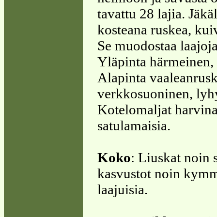
tavattu 28 lajia. Jäk
kosteana ruskea, ku
Se muodostaa laajoja
Yläpinta härmeinen, r
Alapinta vaaleanrusk
verkkosuoninen, lyhy
Kotelomaljat harvina
satulamaisia.
Koko
: Liuskat noin s
kasvustot noin kymm
laajuisia.