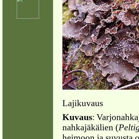
Lajikuvaus
Kuvaus
: Varjonahka
nahkajäkälien (
Pelti
heimoon ja suvusta 