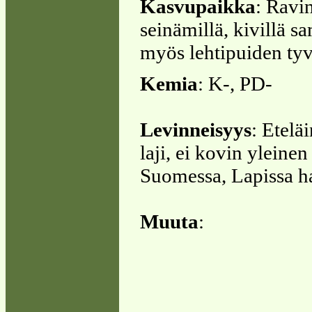
Kasvupaikka
: Ravin
seinämillä, kivillä s
myös lehtipuiden tyv
Kemia
: K-, PD-
Levinneisyys
: Etelä
laji, ei kovin yleinen
Suomessa, Lapissa h
Muuta
: