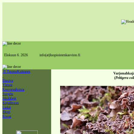
Elokuun 6. 2026
............
info(at)luopioistenkasvisto.fi
© TuomoKuitunen
Varjonahkaj
(
Peltigera col
Etusivu
Yleistä
Kasvupaikoista
Suojelu
Jäkälälajit
Kirjallisuus
Linkit
Blogi
Kuvat