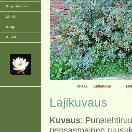
Kirjallisuus
Linkit
Blogi
Kuvat
Vertaa
Kurtturuusu
Met
Lajikuvaus
Kuvaus
: Punalehtiru
pensasmainen ruusuk