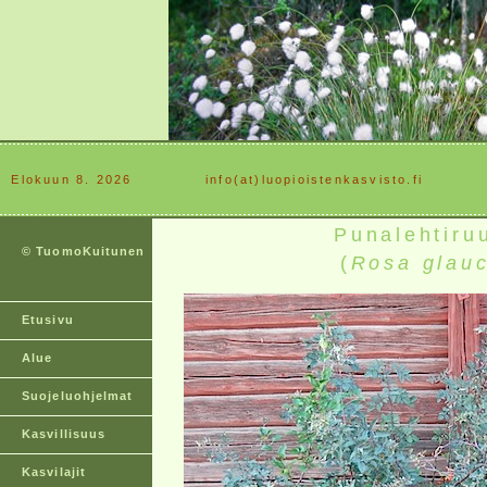
Elokuun 8. 2026
............
info(at)luopioistenkasvisto.fi
Punalehtiru
© TuomoKuitunen
(
Rosa glau
Etusivu
Alue
Suojeluohjelmat
Kasvillisuus
Kasvilajit