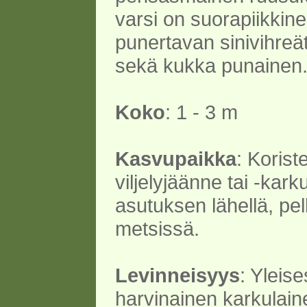
varsi on suorapiikkine
punertavan sinivihreät 
sekä kukka punainen
Koko
: 1 - 3 m
Kasvupaikka
: Koris
viljelyjäänne tai -kark
asutuksen lähellä, pell
metsissä.
Levinneisyys
: Yleises
harvinainen karkulain