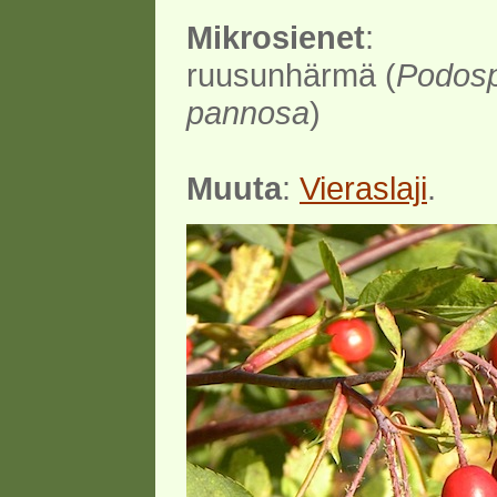
Mikrosienet
:
ruusunhärmä (
Podos
pannosa
)
Muuta
:
Vieraslaji
.