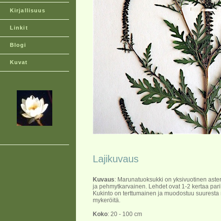
Kirjallisuus
Linkit
Blogi
Kuvat
Lajikuvaus
Kuvaus
: Marunatuoksukki on yksivuotinen aster
ja pehmytkarvainen. Lehdet ovat 1-2 kertaa parili
Kukinto on terttumainen ja muodostuu suuresta 
mykeröitä.
Koko
: 20 - 100 cm