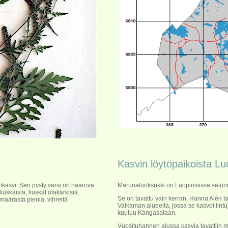
Kasvin löytöpaikoista Lu
ikasvi. Sen pysty varsi on haarova
Marunatuoksukki on Luopioisissa satun
uskaisia, liuskat otakärkisiä.
Se on tavattu vain kerran. Hannu Alén t
määrästä pieniä, vihreitä
Valkaman alueelta, jossa se kasvoi lint
kuuluu Kangasalaan.
Vuosituhannen alussa kasvia tavattiin m