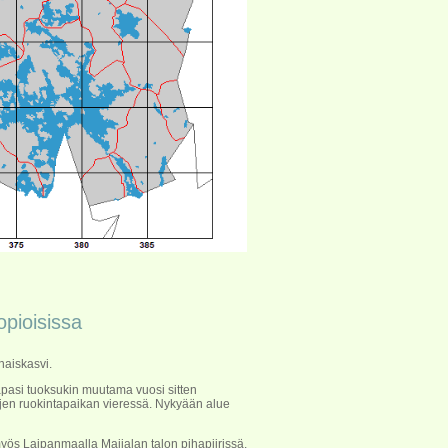
opioisissa
naiskasvi.
apasi tuoksukin muutama vuosi sitten
ujen ruokintapaikan vieressä. Nykyään alue
yös Laipanmaalla Maijalan talon pihapiirissä.