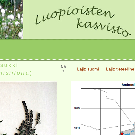
sukki
NA
Lajit: suomi
Lajit: tieteellin
s
isiifolia
)