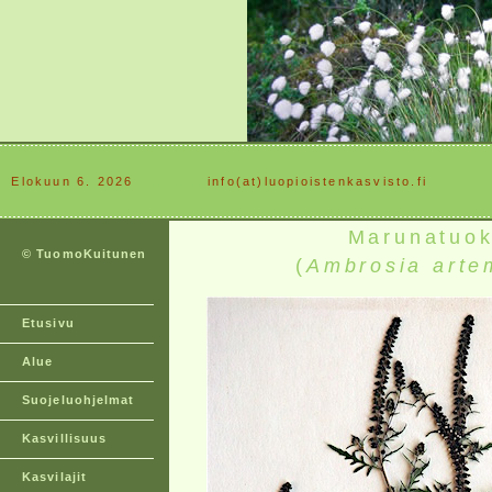
Elokuun 6. 2026
............
info(at)luopioistenkasvisto.fi
Marunatuok
© TuomoKuitunen
(
Ambrosia artem
Etusivu
Alue
Suojeluohjelmat
Kasvillisuus
Kasvilajit