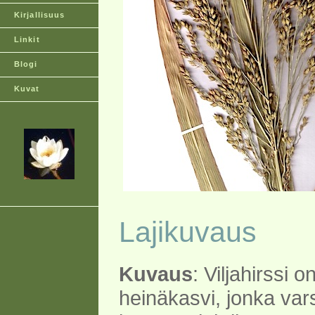
Kirjallisuus
Linkit
Blogi
Kuvat
Lajikuvaus
Kuvaus
: Viljahirssi 
heinäkasvi, jonka var