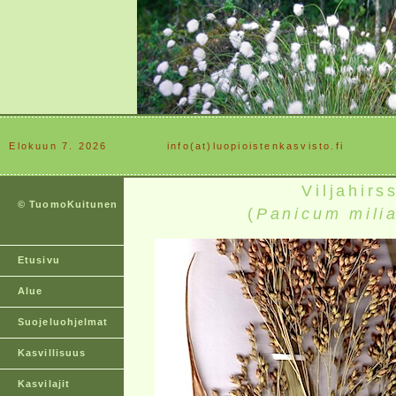
Elokuun 7. 2026
............
info(at)luopioistenkasvisto.fi
Viljahirs
© TuomoKuitunen
(
Panicum mili
Etusivu
Alue
Suojeluohjelmat
Kasvillisuus
Kasvilajit