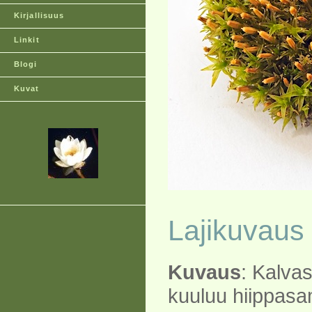
Kirjallisuus
Linkit
Blogi
Kuvat
Lajikuvaus
Kuvaus
: Kalva
kuuluu hiippas