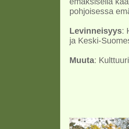
emäksisellä kaar
pohjoisessa emäks
Levinneisyys
:
ja Keski-Suomes
Muuta
: Kulttuur