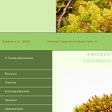
Elokuun 6. 2026
............
info(at)luopioistenkasvisto.fi
Kalvash
© TuomoKuitunen
(
Orthotri
Etusivu
Yleistä
Kasvupaikoista
Suojelu
Sammallajit