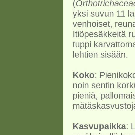
(
Orthotrichacea
yksi suvun 11 laj
venhoiset, reun
Itiöpesäkkeitä r
tuppi karvattoma
lehtien sisään.
Koko
: Pienikok
noin sentin kor
pieniä, pallomai
mätäskasvustoj
Kasvupaikka
: 