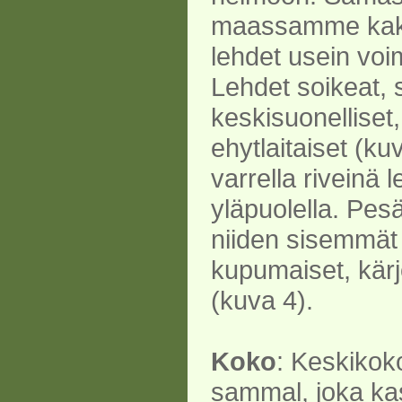
maassamme kaksi
lehdet usein vo
Lehdet soikeat, 
keskisuonelliset,
ehytlaitaiset (ku
varrella riveinä 
yläpuolella. Pes
niiden sisemmä
kupumaiset, kär
(kuva 4).
Koko
: Keskikok
sammal, joka k