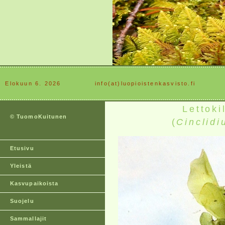
Elokuun 6. 2026
............
info(at)luopioistenkasvisto.fi
Lettok
© TuomoKuitunen
(
Cinclid
Etusivu
Yleistä
Kasvupaikoista
Suojelu
Sammallajit