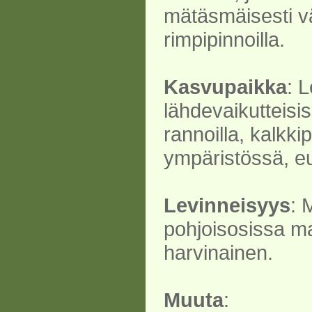
mätäsmäisesti vä
rimpipinnoilla.
Kasvupaikka
: L
lähdevaikutteisi
rannoilla, kalkki
ympäristössä, eu
Levinneisyys
: 
pohjoisosissa ma
harvinainen.
Muuta
: