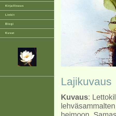
Kirjallisuus
Linkit
Blogi
Kuvat
Lajikuvaus
Kuvaus
: Lettok
lehväsammalten
heimoon. Samas