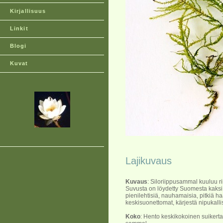
Kirjallisuus
Linkit
Blogi
Kuvat
Lajikuvaus
Kuvaus
: Siloriippusammal kuuluu r
Suvusta on löydetty Suomesta kaksi l
pienilehtisiä, nauhamaisia, pitkiä h
keskisuonettomat, kärjestä nipukallis
Koko
: Hento keskikokoinen suikert