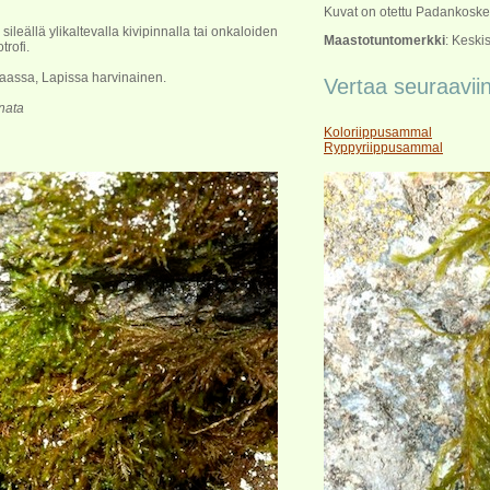
Kuvat on otettu Padankosken
la sileällä ylikaltevalla kivipinnalla tai onkaloiden
Maastotuntomerkki
: Keski
trofi.
maassa, Lapissa harvinainen.
Vertaa seuraavii
nata
Koloriippusammal
Ryppyriippusammal