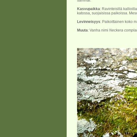
sammal.
Kasvupaikka
: Ravinteisillä kallioil
katossa, suojaisissa paikoissa. Meso
Levinneisyys
: Paikoittainen koko 
Muuta
: Vanha nimi
Neckera compla