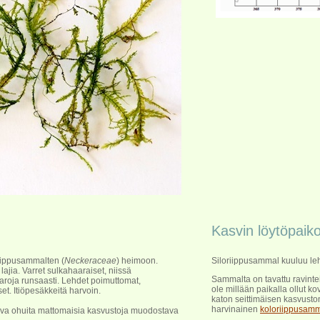
Kasvin löytöpaiko
iippusammalten (
Neckeraceae
) heimoon.
Siloriippusammal kuuluu leh
ajia. Varret sulkahaaraiset, niissä
Sammalta on tavattu ravintei
aaroja runsaasti. Lehdet poimuttomat,
ole millään paikalla ollut k
et. Itiöpesäkkeitä harvoin.
katon seittimäisen kasvusto
harvinainen
koloriippusam
ava ohuita mattomaisia kasvustoja muodostava