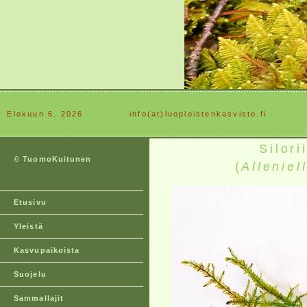
Elokuun 6. 2026
............
info(at)luopioistenkasvisto.fi
Silor
© TuomoKuitunen
(
Alleniel
Etusivu
Yleistä
Kasvupaikoista
Suojelu
Sammallajit