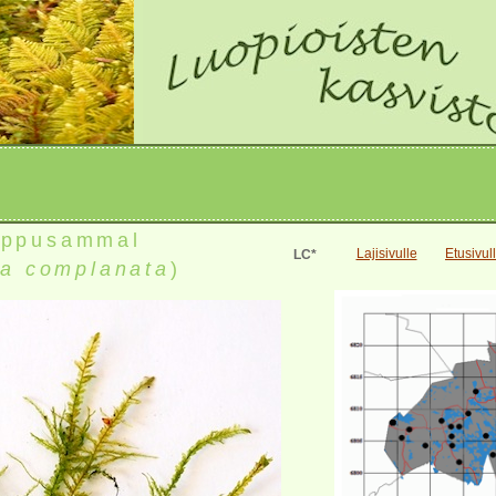
iippusammal
Lajisivulle
Etusivul
LC*
la complanata
)