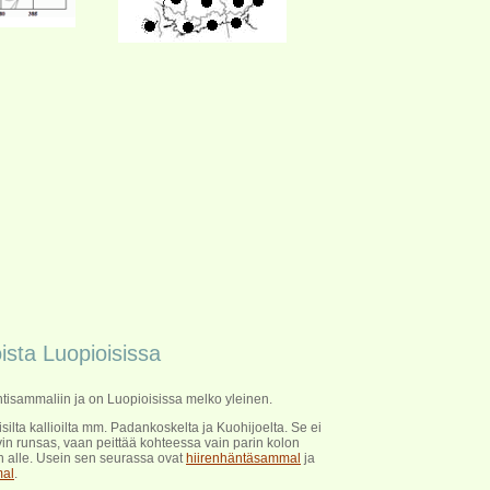
ista Luopioisissa
tisammaliin ja on Luopioisissa melko yleinen.
silta kallioilta mm. Padankoskelta ja Kuohijoelta. Se ei
ovin runsas, vaan peittää kohteessa vain parin kolon
n alle. Usein sen seurassa ovat
hiirenhäntäsammal
ja
mal
.