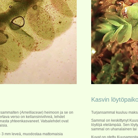
Kasvin löytöpaiko
nsammalten (
Arnelliaceae
) heimoon ja se on
Turjansammal kuuluu maksasa
tava verso on kellansinivihreä, lehdet
Sammal on keskittynyt Kuusa
innasta yhteenkasvaneet. Vatsalehdet ovat
löytöjä etelämpää. Sen löyt
isia.
sammal on uhanalainen tai 
1 - 3 mm leveä, muodostaa mattomaisia
Kuvat on otettu Kuusamosta