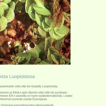
ista Luopioisissa
mmaliin eikä sitä ole löydetty Luopioisista.
moon ja Etelä-Lapin itäosiin eikä siitä ole juurikaan
yminen EH:n alueelta on hyvin epätodennäköistä. Lisäksi
hävinnyt suuresta osasta Eurooppaa.
 Oulangan kansallispuiston läheisyydestä