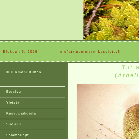
Elokuun 6. 2026
............
info(at)luopioistenkasvisto.fi
Turj
© TuomoKuitunen
(
Arnel
Etusivu
Yleistä
Kasvupaikoista
Suojelu
Sammallajit