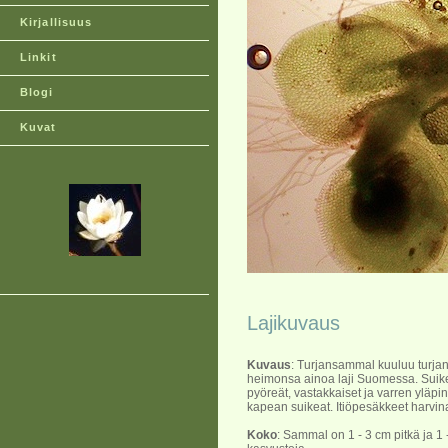
Kirjallisuus
Linkit
Blogi
Kuvat
Lajikuvaus
Kuvaus
: Turjansammal kuuluu turja
heimonsa ainoa laji Suomessa. Suiker
pyöreät, vastakkaiset ja varren yläp
kapean suikeat. Itiöpesäkkeet harvina
Koko
: Sammal on 1 - 3 cm pitkä ja 