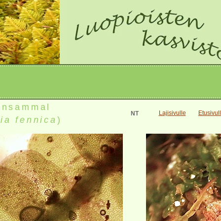
ansammal
Lajisivulle
Etusivul
NT
lia fennica
)