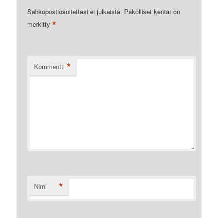
Sähköpostiosoitettasi ei julkaista.
Pakolliset kentät on
*
merkitty
*
Kommentti
*
Nimi