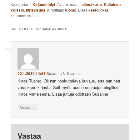
Kategoria(t):
Kirjaesittelyt
. Avainsanat(t):
elämäkerta
,
Keltainen
kirjasto
,
kirjallisuus
. Kirjoittaja:
tuomo
. Lisää
kestolinkki
kirjanmerkkeihisi.
ONE THOUGHT ON “
TAIKALAATIKKO
”
22.1.2010 14:51
Susanna N-K
sanoi:
Kiitos Tuomo. Oli niin houkutteleva kuvaus, että tein heti
varauksen kirjasta. Sait myös uuden seuraajan blogillesi!
Kiitos viimeisestä. Lisää juttuja odottaen Susanna
↓
Vastaa
Vastaa