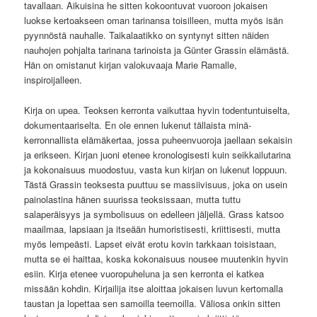
tavallaan. Aikuisina he sitten kokoontuvat vuoroon jokaisen
luokse kertoakseen oman tarinansa toisilleen, mutta myös isän
pyynnöstä nauhalle. Taikalaatikko on syntynyt sitten näiden
nauhojen pohjalta tarinana tarinoista ja Günter Grassin elämästä.
Hän on omistanut kirjan valokuvaaja Marie Ramalle,
inspiroijalleen.
Kirja on upea. Teoksen kerronta vaikuttaa hyvin todentuntuiselta,
dokumentaariselta. En ole ennen lukenut tällaista minä-
kerronnallista elämäkertaa, jossa puheenvuoroja jaellaan sekaisin
ja erikseen. Kirjan juoni etenee kronologisesti kuin seikkailutarina
ja kokonaisuus muodostuu, vasta kun kirjan on lukenut loppuun.
Tästä Grassin teoksesta puuttuu se massiivisuus, joka on usein
painolastina hänen suurissa teoksissaan, mutta tuttu
salaperäisyys ja symbolisuus on edelleen jäljellä. Grass katsoo
maailmaa, lapsiaan ja itseään humoristisesti, kriittisesti, mutta
myös lempeästi. Lapset eivät erotu kovin tarkkaan toisistaan,
mutta se ei haittaa, koska kokonaisuus nousee muutenkin hyvin
esiin. Kirja etenee vuoropuheluna ja sen kerronta ei katkea
missään kohdin. Kirjailija itse aloittaa jokaisen luvun kertomalla
taustan ja lopettaa sen samoilla teemoilla. Väliosa onkin sitten