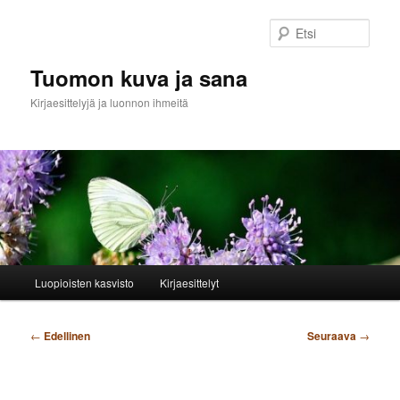
Siirry
sisältöön
Etsi
Tuomon kuva ja sana
Kirjaesittelyjä ja luonnon ihmeitä
Päävalikko
Luopioisten kasvisto
Kirjaesittelyt
Artikkelien
←
Edellinen
Seuraava
→
selaus