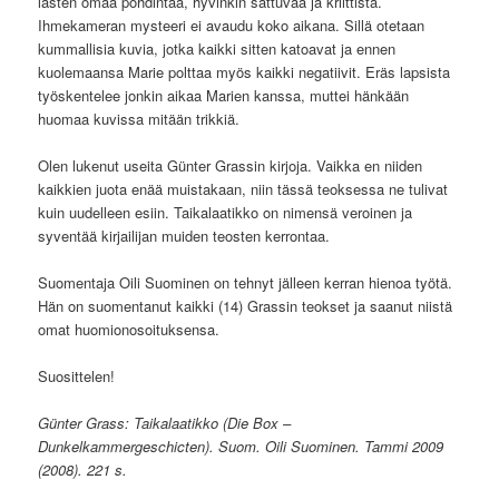
lasten omaa pohdintaa, hyvinkin sattuvaa ja kriittistä.
Ihmekameran mysteeri ei avaudu koko aikana. Sillä otetaan
kummallisia kuvia, jotka kaikki sitten katoavat ja ennen
kuolemaansa Marie polttaa myös kaikki negatiivit. Eräs lapsista
työskentelee jonkin aikaa Marien kanssa, muttei hänkään
huomaa kuvissa mitään trikkiä.
Olen lukenut useita Günter Grassin kirjoja. Vaikka en niiden
kaikkien juota enää muistakaan, niin tässä teoksessa ne tulivat
kuin uudelleen esiin. Taikalaatikko on nimensä veroinen ja
syventää kirjailijan muiden teosten kerrontaa.
Suomentaja Oili Suominen on tehnyt jälleen kerran hienoa työtä.
Hän on suomentanut kaikki (14) Grassin teokset ja saanut niistä
omat huomionosoituksensa.
Suosittelen!
Günter Grass: Taikalaatikko (Die Box –
Dunkelkammergeschicten). Suom. Oili Suominen. Tammi 2009
(2008). 221 s.