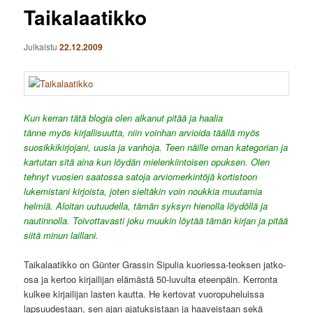
Taikalaatikko
Julkaistu
22.12.2009
Kun kerran tätä blogia olen alkanut pitää ja haalia
tänne myös kirjallisuutta, niin voinhan arvioida täällä myös
suosikkikirjojani, uusia ja vanhoja. Teen näille oman kategorian ja
kartutan sitä aina kun löydän mielenkiintoisen opuksen. Olen
tehnyt vuosien saatossa satoja arviomerkintöjä kortistoon
lukemistani kirjoista, joten sieltäkin voin noukkia muutamia
helmiä. Aloitan uutuudella, tämän syksyn hienolla löydöllä ja
nautinnolla. Toivottavasti joku muukin löytää tämän kirjan ja pitää
siitä minun laillani.
Taikalaatikko on Günter Grassin Sipulia kuoriessa-teoksen jatko-
osa ja kertoo kirjailijan elämästä 50-luvulta eteenpäin. Kerronta
kulkee kirjailijan lasten kautta. He kertovat vuoropuheluissa
lapsuudestaan, sen ajan ajatuksistaan ja haaveistaan sekä