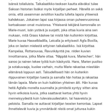
isänsä toilailuista. Taikalaatikko-teoksen kautta eläväksi tulee
Saksan historian lisäksi myös kirjailijan perheet. Hänellä on sekä
omia, että useamman avioliiton kautta tulleita lapsia yhteensä
kahdeksan. Jokainen lapsi saa kirjassa oman puheenvuoronsa
kertoakseen omat muistonsa. Yhteisenä tekijänä kerronnalle on
Marie-muori, isän ystävä ja suojatti, joka ottaa kuvia aina sen
mukaan, mitä Grass käskee tai mistä hän kulloinkin kirjoittaa.
Marie kuvaa Hasselbladilla, Leicalla ja erityisesti Agfa Boxilla,
joka on lasten mielestä erityinen taikalaatikko. Isä kirjoittaa
Kampelaa, Rottarouvaa, Ravunkäyntiä jne. niiden kuvien
innoittamana, jotka Marie ottaa. ”Näppää kuva, Mariechen”, hän
sanoo ja nainen tekee työtä kuin käskystä. Hans, Marien puoliso
ja sotakuvaaja, kuolee varhain, mutta Marie rakastaa miestään
elämänsä loppuun asti. Taloudellisesti hän on kuitenkin
riippuvainen kirjailijan tuesta ja samalla hän hoitaa ja rakastaa
tämän lapsia. Marie on kuin kaikkien yhteinen äiti. Hän kuvaa
heitä Agfalla monelta suunnalta ja pimiöstä syntyy sitten aina
hyvin erikoisia kuvia, jotka saattavat kertoa yhtä hyvin
menneisyydestä kuin tulevaisuudestakin, tai haaveista ja
peloista. Samalla ne auttavat kirjailijan teosten kerrontaa. Lapset
ihmettelevät kuvia ja ymmärtävät niistä omat juttunsa kukin