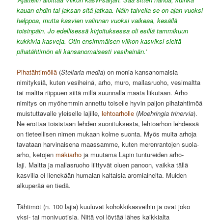
kauan ehdin tai jaksan sitä jatkaa. Näin talvella se on ajan vuoksi
helppoa, mutta kasvien valinnan vuoksi vaikeaa, kesällä
toisinpäin. Jo edellisessä kirjoituksessa oli esillä tammikuun
kukkivia kasveja. Otin ensimmäisen viikon kasviksi sieltä
pihatähtimön eli kansanomaisesti vesiheinän.’
Pihatähtimöllä
(
Stellaria media
) on monia kansanomaisia
nimityksiä, kuten vesiheinä, arho, muro, mallasruoho, vesimaltta
tai maltta riippuen siitä millä suunnalla maata liikutaan. Arho
nimitys on myöhemmin annettu toiselle hyvin paljon pihatahtimöä
muistuttavalle yleiselle lajille,
lehtoarholle
(
Moehringia trinervia
).
Ne erottaa toisistaan lehden suonituksesta, lehtoarhon lehdessä
on tieteellisen nimen mukaan kolme suonta. Myös muita arhoja
tavataan harvinaisena maassamme, kuten merenrantojen suola-
arho, ketojen
mäkiarho
ja muutama Lapin tuntureiden arho-
laji. Maltta ja mallasruoho liittyvät oluen panoon, vaikka tällä
kasvilla ei lienekään humalan kaltaisia aromiaineita. Muiden
alkuperää en tiedä.
Tähtimöt (n. 100 lajia) kuuluvat kohokkikasveihin ja ovat joko
yksi- tai monivuotisia. Niitä voi löytää lähes kaikkialta