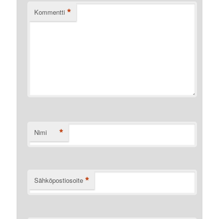
*
Kommentti
*
Nimi
*
Sähköpostiosoite