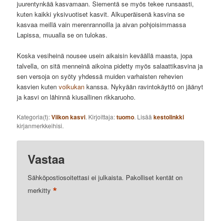
juurentynkää kasvamaan. Siementä se myös tekee runsaasti,
kuten kaikki yksivuotiset kasvit. Alkuperäisenä kasvina se
kasvaa meillä vain merenrannoilla ja aivan pohjoisimmassa
Lapissa, muualla se on tulokas.
Koska vesiheinä nousee usein aikaisin keväällä maasta, jopa
talvella, on sitä menneinä aikoina pidetty myös salaattikasvina ja
sen versoja on syöty yhdessä muiden varhaisten rehevien
kasvien kuten
voikukan
kanssa. Nykyään ravintokäyttö on jäänyt
ja kasvi on lähinnä kiusallinen rikkaruoho.
Kategoria(t):
Viikon kasvi
. Kirjoittaja:
tuomo
. Lisää
kestolinkki
kirjanmerkkeihisi.
Vastaa
Sähköpostiosoitettasi ei julkaista.
Pakolliset kentät on
*
merkitty