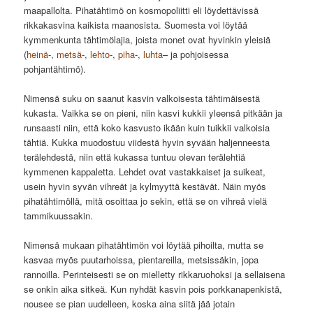
maapallolta. Pihatähtimö on kosmopoliitti eli löydettävissä
rikkakasvina kaikista maanosista. Suomesta voi löytää
kymmenkunta tähtimölajia, joista monet ovat hyvinkin yleisiä
(
heinä
-,
metsä
-,
lehto
-,
piha
-,
luhta
– ja pohjoisessa
pohjantähtimö).
Nimensä suku on saanut kasvin valkoisesta tähtimäisestä
kukasta. Vaikka se on pieni, niin kasvi kukkii yleensä pitkään ja
runsaasti niin, että koko kasvusto ikään kuin tuikkii valkoisia
tähtiä. Kukka muodostuu viidestä hyvin syvään haljenneesta
terälehdestä, niin että kukassa tuntuu olevan terälehtiä
kymmenen kappaletta. Lehdet ovat vastakkaiset ja suikeat,
usein hyvin syvän vihreät ja kylmyyttä kestävät. Näin myös
pihatähtimöllä, mitä osoittaa jo sekin, että se on vihreä vielä
tammikuussakin.
Nimensä mukaan pihatähtimön voi löytää pihoilta, mutta se
kasvaa myös puutarhoissa, pientareilla, metsissäkin, jopa
rannoilla. Perinteisesti se on mielletty rikkaruohoksi ja sellaisena
se onkin aika sitkeä. Kun nyhdät kasvin pois porkkanapenkistä,
nousee se pian uudelleen, koska aina siitä jää jotain