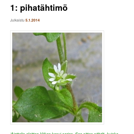
1: pihatähtimö
Julkaistu
5.1.2014
’Ajattelin aloittaa Viikon kasvi-sarjan. Saa sitten nähdä, kuinka