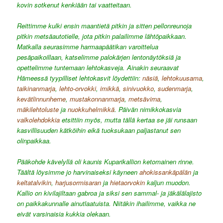
kovin sotkenut kenkiään tai vaatteitaan.
Reittimme kulki ensin maantietä pitkin ja sitten pellonreunoja
pitkin metsäautotielle, jota pitkin palailimme lähtöpaikkaan.
Matkalla seurasimme harmaapäätikan varoittelua
pesäpaikoillaan, katselimme palokärjen lentonäytöksiä ja
opettelimme tuntemaan lehtokasveja. Ainakin seuraavat
Hämeessä tyypilliset lehtokasvit löydettiin:
näsiä
,
lehtokuusama
,
taikinanmarja
,
lehto-orvokki
,
imikkä
,
sinivuokko
,
sudenmarja
,
kevätlinnunherne
,
mustakonnanmarja
,
metsävirna
,
mäkilehtoluste
ja
nuokkuhelmikkä
. Päivän nimikkokasvia
valkolehdokkia
etsittiin myös, mutta tällä kertaa se jäi runsaan
kasvillisuuden kätköihin eikä tuoksukaan paljastanut sen
olinpaikkaa.
Pääkohde kävelyllä oli kaunis Kuparikallion ketomainen rinne.
Täältä löysimme jo harvinaiseksi käyneen
ahokissankäpälän
ja
keltatalvikin
,
harjusormisaran
ja
hietaorvokin
kaljun muodon.
Kallio on kivilajiltaan gabroa ja siksi sen sammal- ja jäkälälajisto
on paikkakunnalle ainutlaatuista. Niitäkin ihailimme, vaikka ne
eivät varsinaisia kukkia olekaan.