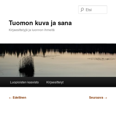
Siirry
sisältöön
Etsi
Tuomon kuva ja sana
Kirjaesittelyjä ja luonnon ihmeitä
Päävalikko
Luopioisten kasvisto
Kirjaesittelyt
Artikkelien
←
Edellinen
Seuraava
→
selaus