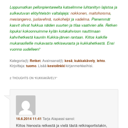
Loppumatkan pellonpientareelta katselimme luhtaniityn lajistoa ja
sulkeutuvan eliöyhteisön valtalajeja:
nokkonen
,
maitohorsma
,
mesiangervo
,
juolavehnä
,
ruokohelpi
ja
vadelma
. Pienemmät
kasvit olivat hukkua näiden suurten ja tilaa vaativien alle. Retken
lopuksi kokoonnuimme kylän kotakahvioon nauttimaan
kahvihetkestä kauniin Kukkia-järven rantaan. Kiitos kaikille
mukanaolleille mukavasta retkiseurasta ja kukkahetkestä. Ensi
vuonna uudelleen!’
Kategoria(t):
Retket
. Avainsanat(t):
kesä
,
kukkakävely
,
lehto
.
Kirjoittaja:
tuomo
. Lisää
kestolinkki
kirjanmerkkeihisi.
2 THOUGHTS ON “
KUKKAKÄVELY
”
16.6.2014 11:41
Tarja Alapassi
sanoi:
Kiitos hienosta retkestä ja vielä tästä retkiraportistakin,