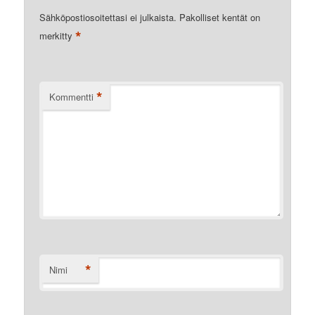
Sähköpostiosoitettasi ei julkaista.
Pakolliset kentät on
*
merkitty
*
Kommentti
*
Nimi