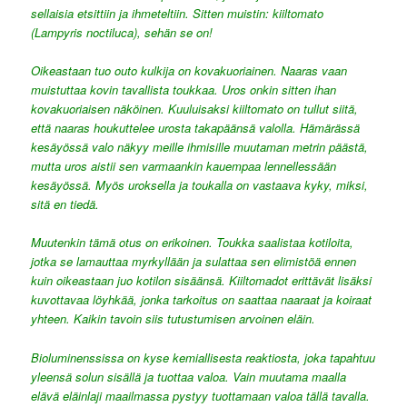
sellaisia etsittiin ja ihmeteltiin. Sitten muistin: kiiltomato
(
Lampyris noctiluca
), sehän se on!
Oikeastaan tuo outo kulkija on kovakuoriainen. Naaras vaan
muistuttaa kovin tavallista toukkaa. Uros onkin sitten ihan
kovakuoriaisen näköinen. Kuuluisaksi kiiltomato on tullut siitä,
että naaras houkuttelee urosta takapäänsä valolla. Hämärässä
kesäyössä valo näkyy meille ihmisille muutaman metrin päästä,
mutta uros aistii sen varmaankin kauempaa lennellessään
kesäyössä. Myös uroksella ja toukalla on vastaava kyky, miksi,
sitä en tiedä.
Muutenkin tämä otus on erikoinen. Toukka saalistaa kotiloita,
jotka se lamauttaa myrkyllään ja sulattaa sen elimistöä ennen
kuin oikeastaan juo kotilon sisäänsä. Kiiltomadot erittävät lisäksi
kuvottavaa löyhkää, jonka tarkoitus on saattaa naaraat ja koiraat
yhteen. Kaikin tavoin siis tutustumisen arvoinen eläin.
Bioluminenssissa on kyse kemiallisesta reaktiosta, joka tapahtuu
yleensä solun sisällä ja tuottaa valoa. Vain muutama maalla
elävä eläinlaji maailmassa pystyy tuottamaan valoa tällä tavalla.