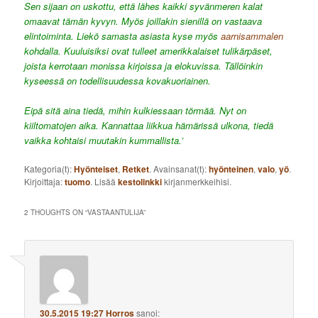
Sen sijaan on uskottu, että lähes kaikki syvänmeren kalat
omaavat tämän kyvyn. Myös joillakin sienillä on vastaava
elintoiminta. Liekö samasta asiasta kyse myös
aarnisammalen
kohdalla. Kuuluisiksi ovat tulleet amerikkalaiset tulikärpäset,
joista kerrotaan monissa kirjoissa ja elokuvissa. Tällöinkin
kyseessä on todellisuudessa kovakuoriainen.
Eipä sitä aina tiedä, mihin kulkiessaan törmää. Nyt on
kiiltomatojen aika. Kannattaa liikkua hämärissä ulkona, tiedä
vaikka kohtaisi muutakin kummallista.’
Kategoria(t):
Hyönteiset
,
Retket
. Avainsanat(t):
hyönteinen
,
valo
,
yö
.
Kirjoittaja:
tuomo
. Lisää
kestolinkki
kirjanmerkkeihisi.
2 THOUGHTS ON “
VASTAANTULIJA
”
30.5.2015 19:27
Horros
sanoi: