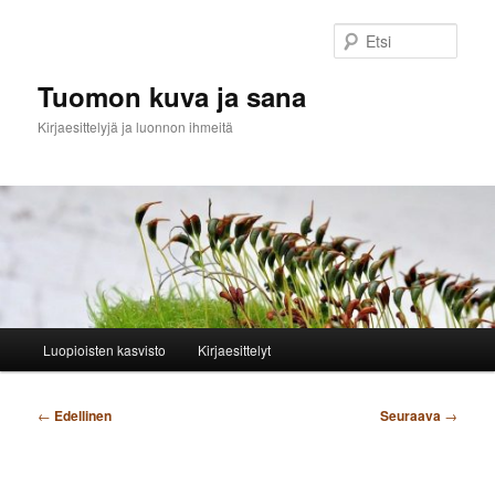
Siirry
sisältöön
Etsi
Tuomon kuva ja sana
Kirjaesittelyjä ja luonnon ihmeitä
Päävalikko
Luopioisten kasvisto
Kirjaesittelyt
Artikkelien
←
Edellinen
Seuraava
→
selaus