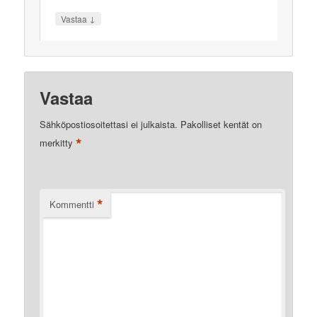
↓
Vastaa
Vastaa
Sähköpostiosoitettasi ei julkaista.
Pakolliset kentät on
*
merkitty
*
Kommentti