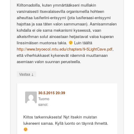
Kiiltomadoilla, kuten ymmärtääkseni muillakin
varsinaisesti itsevalaisevilla organismeilla hohteen
aiheuttaa lusiferiini-entsyymi (jota lusiferaasi-entsyymi
hajottaa ja saa täten valon sammumaan). Aarnisammalen
kohdalla ei ole sama mekanismi kyseessä, vaan
alkeisrihman solut ainoastaan heijastavat valoa kuperan
linssimäisen muotonsa takia.
Luin täältä
http://www.bryoecol.mtu.edu/chapters/9-5LightCave.pdf
,
että viherhiukkaset kykenevät näemmä muuttamaan
asemiaan valon suunnan perusteella.
↓
Vastaa
30.5.2015 20:39
Tuomo
sanoi:
Kiitos tarkennuksesta! Nyt itsekin muistan
lukeneeni samaa. Kyllä luonto on täynnä ihmeitä.