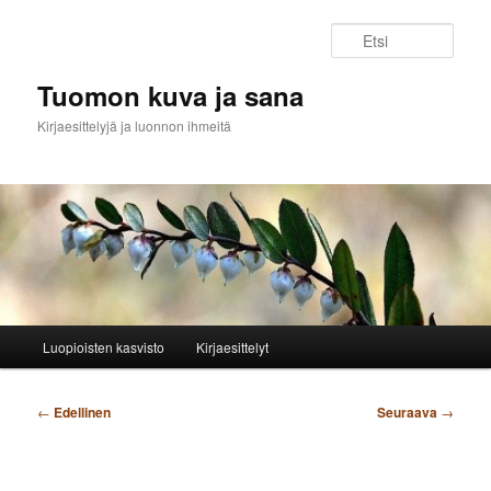
Siirry
sisältöön
Etsi
Tuomon kuva ja sana
Kirjaesittelyjä ja luonnon ihmeitä
Päävalikko
Luopioisten kasvisto
Kirjaesittelyt
Artikkelien
←
Edellinen
Seuraava
→
selaus