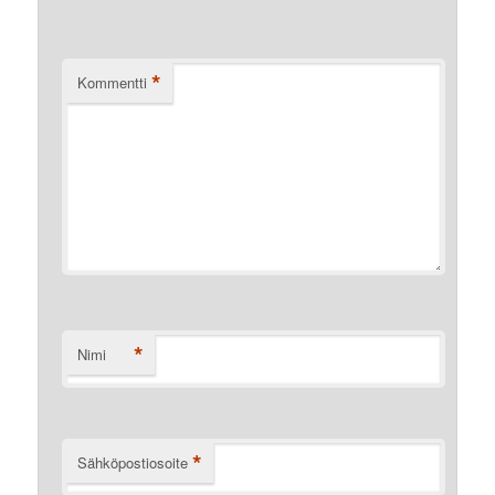
*
Kommentti
*
Nimi
*
Sähköpostiosoite