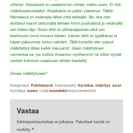
viitsinyt. Kaislasara on vaaleamman vihreä, melko usein. Ei riitä
määritysperusteeksi. Korpikaisla on paljon yleisempi. Täällä
Hämeessä on molempia lähes yhtä tieheään. No, itse olen
erottanut kasvit tarttumalla lehteen kiinni puolivälistä ja vetämällä
sen käteni läpi. Saran lehti on pitkäsuippuinen eikä sen
keskisuoni tunnu kovana käteen, kaislan lehti on typäkämpi ja
kärjen paksunnos tuntuu selvästi. Tällä konstilla olen saanut
määritettyä lähes kaikki kasvustot. Usein määrityksen
varmentaa se, jos kukkia ilmaantuu myöhemmin tai sitten löytää
vanhan kukinnon maatuvien lehtien keskeltä.
Onnea määritykseen!’
Kategoria(t):
Putkilokasvit
. Avainsanat(t):
Kartoitus
,
määritys
,
sarat
.
Kirjoittaja:
tuomo
. Lisää
kestolinkki
kirjanmerkkeihisi.
Vastaa
Sähköpostiosoitettasi ei julkaista.
Pakolliset kentät on
*
merkitty