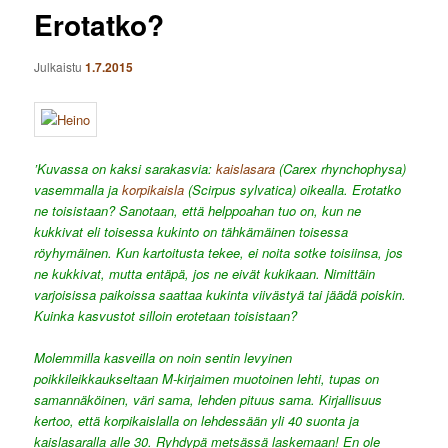
Erotatko?
Julkaistu
1.7.2015
’Kuvassa on kaksi sarakasvia:
kaislasara
(Carex rhynchophysa)
vasemmalla ja
korpikaisla
(Scirpus sylvatica) oikealla. Erotatko
ne toisistaan? Sanotaan, että helppoahan tuo on, kun ne
kukkivat eli toisessa kukinto on tähkämäinen toisessa
röyhymäinen. Kun kartoitusta tekee, ei noita sotke toisiinsa, jos
ne kukkivat, mutta entäpä, jos ne eivät kukikaan. Nimittäin
varjoisissa paikoissa saattaa kukinta viivästyä tai jäädä poiskin.
Kuinka kasvustot silloin erotetaan toisistaan?
Molemmilla kasveilla on noin sentin levyinen
poikkileikkaukseltaan M-kirjaimen muotoinen lehti, tupas on
samannäköinen, väri sama, lehden pituus sama. Kirjallisuus
kertoo, että korpikaislalla on lehdessään yli 40 suonta ja
kaislasaralla alle 30. Ryhdypä metsässä laskemaan! En ole