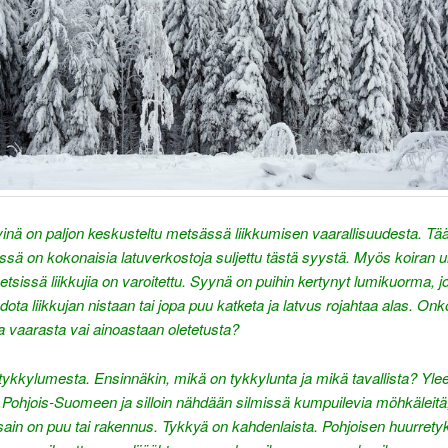
vinä on paljon keskusteltu metsässä liikkumisen vaarallisuudesta. Tää
sä on kokonaisia latuverkostoja suljettu tästä syystä. Myös koiran ulk
etsissä liikkujia on varoitettu. Syynä on puihin kertynyt lumikuorma, j
dota liikkujan nistaan tai jopa puu katketa ja latvus rojahtaa alas. On
ta vaarasta vai ainoastaan oletetusta?
ykkylumesta. Ensinnäkin, mikä on tykkylunta ja mikä tavallista? Yle
 Pohjois-Suomeen ja silloin nähdään silmissä kumpuilevia möhkäleitä,
ssain on puu tai rakennus. Tykkyä on kahdenlaista. Pohjoisen huurrety