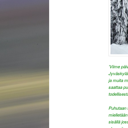
’Viime päi
Jyväskyläs
ja muita m
saattaa pu
todellises
Puhutaan t
mielletään
sisällä jo