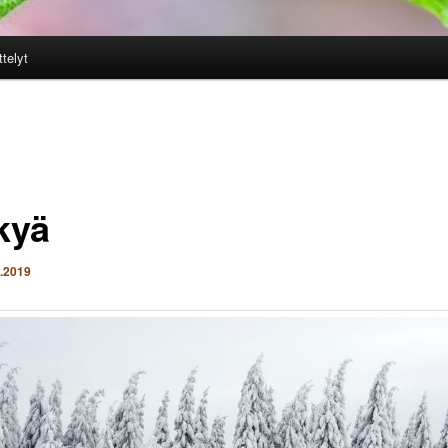
ttelyt
kyä
2.2019