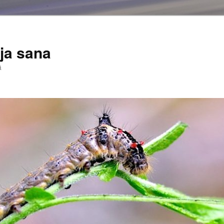
ja sana
ä