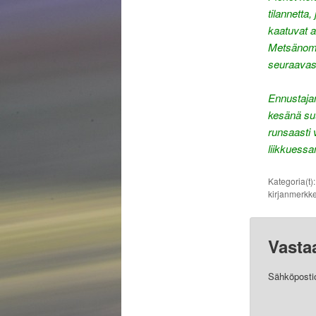
tilannetta
kaatuvat a
Metsänomis
seuraavas
Ennustajan
kesänä suu
runsaasti 
liikkuessa
Kategoria(t)
kirjanmerkke
Vasta
Sähköpostios