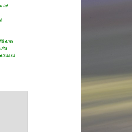
i tai
sä
lä ensi
uita
metsässä
i