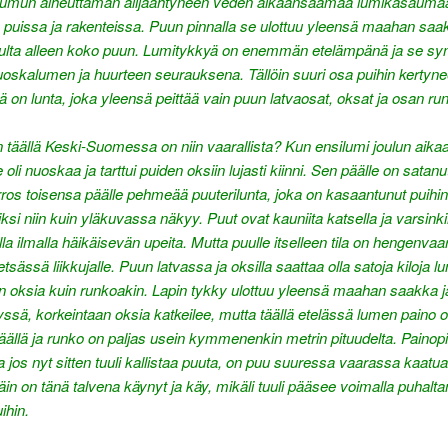
umun aiheuttaman alijäähtyneen veden aikaansaamaa lumikasauma
) puissa ja rakenteissa. Puun pinnalla se ulottuu yleensä maahan saa
opulta alleen koko puun. Lumitykkyä on enemmän etelämpänä ja se sy
oskalumen ja huurteen seurauksena. Tällöin suuri osa puihin kertyn
ä on lunta, joka yleensä peittää vain puun latvaosat, oksat ja osan ru
n täällä Keski-Suomessa on niin vaarallista? Kun ensilumi joulun aikaa
 oli nuoskaa ja tarttui puiden oksiin lujasti kiinni. Sen päälle on satan
rros toisensa päälle pehmeää puuterilunta, joka on kasaantunut puihi
ksi niin kuin yläkuvassa näkyy. Puut ovat kauniita katsella ja varsink
la ilmalla häikäisevän upeita. Mutta puulle itselleen tila on hengenvaar
ässä liikkujalle. Puun latvassa ja oksilla saattaa olla satoja kiloja lu
iin oksia kuin runkoakin. Lapin tykky ulottuu yleensä maahan saakka j
ssä, korkeintaan oksia katkeilee, mutta täällä etelässä lumen paino 
päällä ja runko on paljas usein kymmenenkin metrin pituudelta. Painop
ja jos nyt sitten tuuli kallistaa puuta, on puu suuressa vaarassa kaatua
äin on tänä talvena käynyt ja käy, mikäli tuuli pääsee voimalla puhal
uihin.