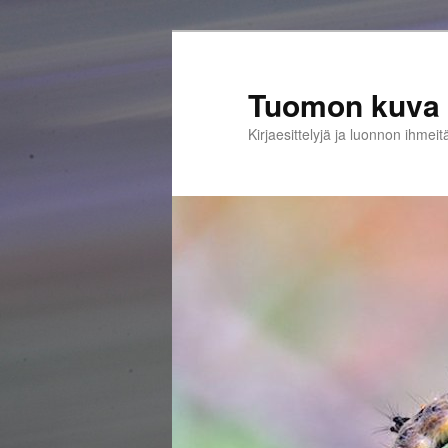
Siirry
sisältöön
Tuomon kuva 
Kirjaesittelyjä ja luonnon ihmeit