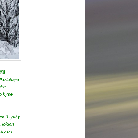
llä
oiluttajia
oka
ko kyse
ensä tykky
 joiden
kky on