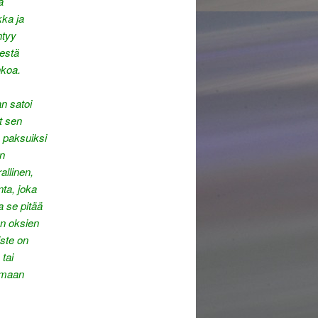
a
kka ja
ntyy
eestä
nkoa.
n satoi
ut sen
n paksuiksi
in
allinen,
nta, joka
a se pitää
on oksien
iste on
 tai
tamaan