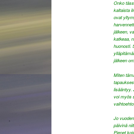
Onko tässä
kaltaista 
ovat yltym
harvennett
jälkeen, va
katkeaa, ni
huonosti. 
ylläpitämäl
jälkeen om
Miten täm
tapauksess
lisääntyy.
voi myös s
vaihtoeht
Jo vuoden 
päivinä ni
Pienet koi