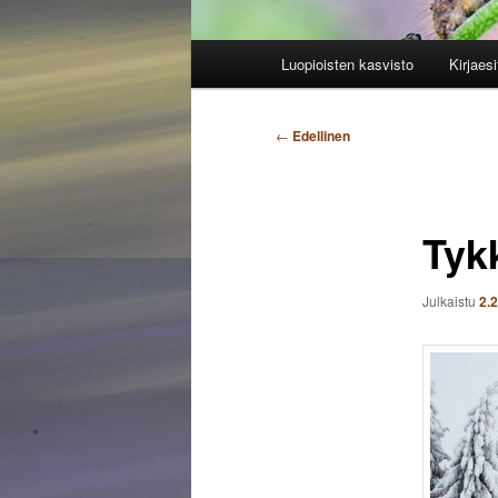
Päävalikko
Luopioisten kasvisto
Kirjaesi
Artikkelien
←
Edellinen
selaus
Tyk
Julkaistu
2.