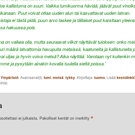
, jos kallistuma on suuri. Vaikka lumikuorma häviää, jäävät puut vinoiks
ikanaan. Puut voivat ottaa uuden alun tai kasvattavat uuden latvan.
taja ei tästä pidä, puun arvo laskee ja tällaiset puut karsitaan yleen
sa hakuussa pois.
a on vaikea olla, mutta seuraavat viikot näyttävät tuloksen: onko meil
ri määrä latvattomia havupuita metsissä, kaatuneita ja kallistuneita p
vai uljas ja hyvin voiva metsä? Aika näyttää. Varotaan nyt kuitenkin 
mme ja pysytään ainakin kovalla tuulella sieltä poissa.’
:
Ympäristö
. Avainsanat(t):
lumi
,
metsä
,
tykky
. Kirjoittaja:
tuomo
. Lisää
kestolinkk
ihisi.
a
*
oitettasi ei julkaista.
Pakolliset kentät on merkitty