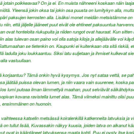
 jotain poikkeavaa? On ja ei. En muista nähneeni koskaan näin laaja
ilmiötä. Yleensä jokin oksa tai jokin osa puusta on lumitykyn alla, mutt
päri paksujen kerrosten alla. Lisäksi monet meidän metsistämme on
u niin, että jäljelle jääneet puut eivät ole ehtineet paksuuntua harven
an ovat honteloita riukupuita ja niiden rungot ovat hauraat. Kun sitten 
in alas tulevan osan paino voi olla satoja kiloja ja allejäävälle voi käy
Sattumaahan se tietenkin on. Kaupunki ei kuitenkaan ota sitä riskiä, e
lä ladulla joku loukkaantuu. Siksi latu suljetaan ja ihmiset kulkevat sie
alla vastuullaan.
ä korjaantuu? Tämä onkin hyvä kysymys. Jos nyt sataa vettä, se p
a jäätää puissa olevan lumen, ja niin vaara vain suurenee, koska pa
 Jos lumi putoaa ilman lämmettyä maahan, puut selviävät säikähdyksel
opivan kovana ravistella lumet alas. Tämä viimeksi mainittu olisi puu
o, ensimmäinen on huonoin.
vaihteessa katselin metsässä koiralenkillä katkenneita latvuksia ja v
itä on tullut lisää, Kuvassakin näkyy kuusia, joiden latva on alkanut kä
vut ovat jo kääntäneet latvuksensa maata kohti. Puu ei pysty itse ko