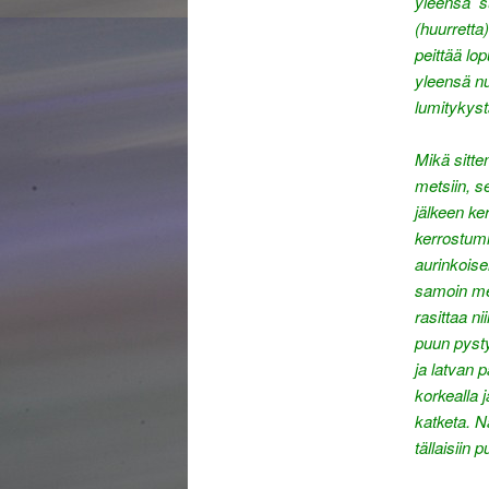
yleensä s
(huurretta
peittää l
yleensä nu
lumitykyst
Mikä sitte
metsiin, se
jälkeen ke
kerrostumi
aurinkoisel
samoin mets
rasittaa n
puun pysty
ja latvan 
korkealla 
katketa. N
tällaisiin p