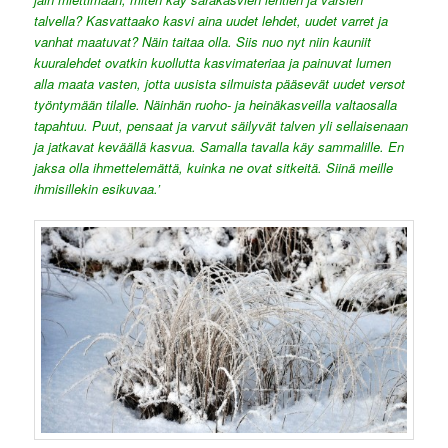
talvella? Kasvattaako kasvi aina uudet lehdet, uudet varret ja
vanhat maatuvat? Näin taitaa olla. Siis nuo nyt niin kauniit
kuuralehdet ovatkin kuollutta kasvimateriaa ja painuvat lumen
alla maata vasten, jotta uusista silmuista pääsevät uudet versot
työntymään tilalle. Näinhän ruoho- ja heinäkasveilla valtaosalla
tapahtuu. Puut, pensaat ja varvut säilyvät talven yli sellaisenaan
ja jatkavat keväällä kasvua. Samalla tavalla käy sammalille. En
jaksa olla ihmettelemättä, kuinka ne ovat sitkeitä. Siinä meille
ihmisillekin esikuvaa.’