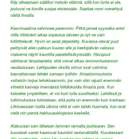
Käy oikeastaan sääliksi metsän eläimiä, sillä kun lunta ei ole,
joutuvat ne koville suojaa etsiessään. Saattaa moni menehtyä
näillä ilmoilla.
Kasvimaailma selvinnee paremmin. Pitkä pimeä syysaika antoi
niille riittävästi aikaa sopeutua talveen ja nyt ne vain
köllöttelevät. Hyvin on asiat järjestetty. Kuvassa olevat puut
peittyivät eilen paksun kuuran alle ja keskipäivän valossa
maisema näytti kauniilta pasetellisävyissään. Havupuut
odottavat lämpöasteita, että voivat alkaa ravinnontuotannon
neulasissaan. Lehtipuiden oksilla silmut ovat valmiina
kasvattamaan lehdet samaan työhön. Ilmastonmuutosta
voitaisiin torjua tehokkaammin, jos vain olisi rajusti enemmän
vihreitä kasveja imemässä hiilidioksidia ilmasta pois. Kun
katselee ympärilleen, ei voi kuin tulla surulliseksi. Lehdissä ja
tutkimuksissa toitotetaan, että puita on enemmän kuin koskaan.
Liikkuessaan tuolla ulkona niitä ei vain tahdo huomata, kun ovat
vielä niin pieniä hakkuuaukkojensa keskellä.
Alakuvaan sain läheisen lammen rannalta jouhisaran. Sen
kuuraiset varret kaartuvat kauniisti rantamättäillä. Kuvatessani
jäin miettimään, miten käy sarakasvien lehtien ja varsien