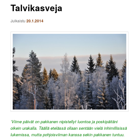
Talvikasveja
Julkaistu
20.1.2014
’Viime päivät on pakkanen nipistellyt luontoa ja poskipäitäni
oikein urakalla. Täällä etelässä ollaan sentään vielä inhimillisissä
lukemissa, mutta pohjoisviiman kanssa sekin pakkanen tuntuu.