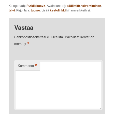
Kategoria(t):
Putkilokasvit
. Avainsanat(t):
sääilmiöt
,
talvehtiminen
,
talvi
. Kirjoittaja:
tuomo
. Lisää
kestolinkki
kirjanmerkkeihisi.
Vastaa
Sähköpostiosoitettasi ei julkaista.
Pakolliset kentät on
*
merkitty
*
Kommentti