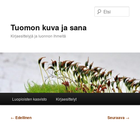
Siirry
sisältöön
Etsi
Tuomon kuva ja sana
Kirjaesittelyjä ja luonnon ihmeitä
Päävalikko
Luopioisten kasvisto
Kirjaesittelyt
Artikkelien
←
Edellinen
Seuraava
→
selaus