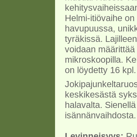
kehitysvaiheissaa
Helmi-itiövaihe on
havupuussa, unikk
tyräkissä. Lajillee
voidaan määrittää
mikroskoopilla. Ke
on löydetty 16 kpl.
Jokipajunkeltaruos
keskikesästä syksy
halavalta. Sienellä
isännänvaihdosta.
Levinneisyys:
Ru