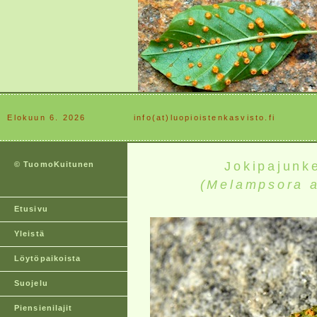
Elokuun 6. 2026
............
info(at)luopioistenkasvisto.fi
Jokipajunk
© TuomoKuitunen
(Melampsora 
Etusivu
Yleistä
Löytöpaikoista
Suojelu
Piensienilajit