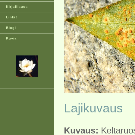
Kirjallisuus
Linkit
Blogi
Kuvia
Lajikuvaus
Kuvaus:
Keltaruo