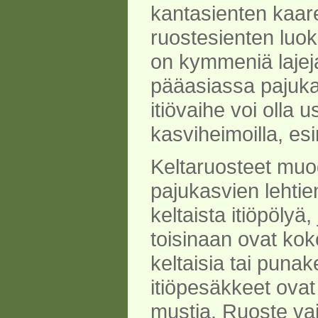
kantasienten kaar
ruostesienten luo
on kymmeniä lajeja
pääasiassa pajukas
itiövaihe voi olla us
kasviheimoilla, esi
Keltaruosteet muo
pajukasvien lehtie
keltaista itiöpölyä, 
toisinaan ovat kok
keltaisia tai punake
itiöpesäkkeet ovat 
mustia. Ruoste vai