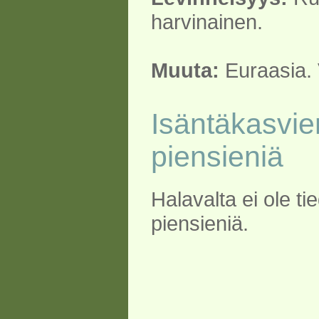
harvinainen.
Muuta:
Euraasia. V
Isäntäkasvie
piensieniä
Halavalta ei ole t
piensieniä.