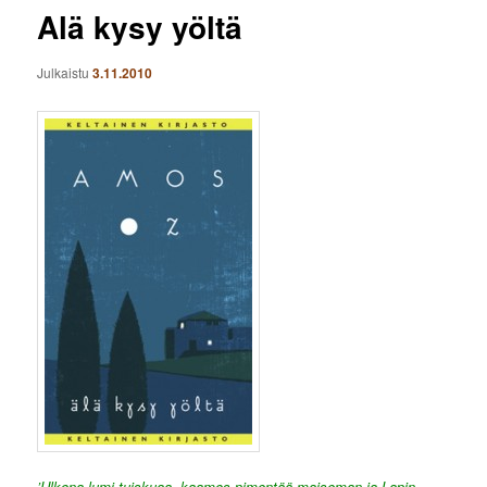
Alä kysy yöltä
Julkaistu
3.11.2010
’Ulkona lumi tuiskuaa, kaamos pimentää maiseman ja Lapin