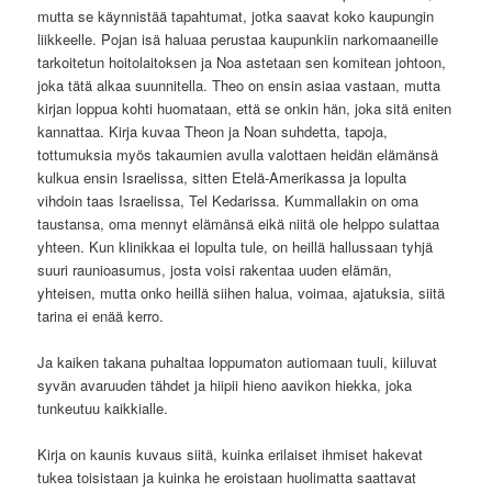
mutta se käynnistää tapahtumat, jotka saavat koko kaupungin
liikkeelle. Pojan isä haluaa perustaa kaupunkiin narkomaaneille
tarkoitetun hoitolaitoksen ja Noa astetaan sen komitean johtoon,
joka tätä alkaa suunnitella. Theo on ensin asiaa vastaan, mutta
kirjan loppua kohti huomataan, että se onkin hän, joka sitä eniten
kannattaa. Kirja kuvaa Theon ja Noan suhdetta, tapoja,
tottumuksia myös takaumien avulla valottaen heidän elämänsä
kulkua ensin Israelissa, sitten Etelä-Amerikassa ja lopulta
vihdoin taas Israelissa, Tel Kedarissa. Kummallakin on oma
taustansa, oma mennyt elämänsä eikä niitä ole helppo sulattaa
yhteen. Kun klinikkaa ei lopulta tule, on heillä hallussaan tyhjä
suuri raunioasumus, josta voisi rakentaa uuden elämän,
yhteisen, mutta onko heillä siihen halua, voimaa, ajatuksia, siitä
tarina ei enää kerro.
Ja kaiken takana puhaltaa loppumaton autiomaan tuuli, kiiluvat
syvän avaruuden tähdet ja hiipii hieno aavikon hiekka, joka
tunkeutuu kaikkialle.
Kirja on kaunis kuvaus siitä, kuinka erilaiset ihmiset hakevat
tukea toisistaan ja kuinka he eroistaan huolimatta saattavat