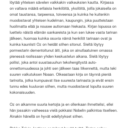
löytää yhteisen sävelen vaikkakin vaikeuksien kautta. Kirjassa
on valtava määrä erilaisia henkilöitä, yksilöitä, joilla jokaisella on
omat taustansa, tarpeensa, toiveensa ja kuinka he kuitenkin
muodostavat yhteisen kudelman, kaupungin, joka puutteistaan
huolimatta elää ja nousee autiomaan hiekasta. Kirjan lopussa on
luettelo näistä elämän sankareista ja kun sen lukee vasta tarinan
jälkeen, huomaa kuinka osuvia nämä henkilöt tarinaan ovat ja
kuinka kauniisti Oz on heidät siihen sitonut. Sieltä löytyy
pormestarin dementoitunut äiti, joka on ainutlaatuinen omassa
pienessä roolissaan yhden keskustelun aikana. Sielä löytyy
poliisi, joka antoi suustasuuhun tekohengitystä auto-
onnettomuudessa ja johti sen jälkeen taas liikennettä, mutta teki
suuren vaikutuksen Noaan. Oikeastaan kirja on täynnä pieniä
tarinoita, jotka kumpuavat itse suuresta tarinasta ja eivät ensin
tunnu edes kuuluvan siihen, mutta muodostavat lopulta suuren
kokonaisuuden.
Oz on aikamme suuria kertojia ja en ollenkaan ihmettelisi, ellei
hän jossakin vaiheessa vielä pokkaisi Nobelin palkintoa itselleen.
Ainakin hänellä on hyvät edellytykset siihen.