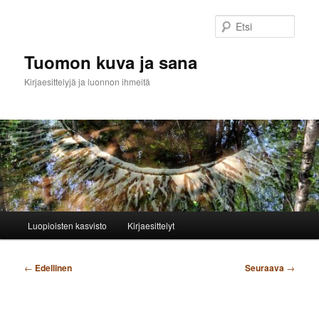
Siirry
sisältöön
Etsi
Tuomon kuva ja sana
Kirjaesittelyjä ja luonnon ihmeitä
Päävalikko
Luopioisten kasvisto
Kirjaesittelyt
Artikkelien
←
Edellinen
Seuraava
→
selaus