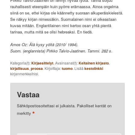
Pirkko Talvio-Jaatinen on tehnyt hyvää työtä. Tarina soljuu
rauhallisesti eteenpäin kuin pyörre erämaassa. Ainoa ongelma
siinä on se, ettei kirjaa ole käännetty suoraan alkuperäiskielestä.
Se näkyy kirjan nimessäkin. Suomalainen nimi ei oikeastaan
kuvaa mitään. Englantilainen nimi kertoo osan yhtä pientä
tarinaa, mutta mitä se olisi hebreaksi. En tiedä.
Amos Oz: Älä kysy yöltä (2010/ 1994).
Suom. (englannista) Pirkko Talvio-Jaatinen. Tammi. 282 s
.
Kategoria(t):
Kirjaesittelyt
. Avainsanat(t):
Keltainen kirjasto
,
kirjallisuus
,
proosa
. Kirjoittaja:
tuomo
. Lisää
kestolinkki
kirjanmerkkeihisi.
Vastaa
Sähköpostiosoitettasi ei julkaista.
Pakolliset kentät on
*
merkitty