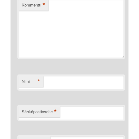
*
Kommentti
*
Nimi
*
Sähköpostiosoite