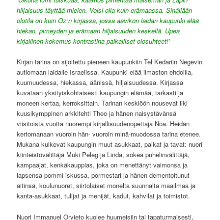
hiljaisuus täyttää mielen. Voisi olla kuin erämaassa. Sinällään
olotila on kuin Oz:n kirjassa, jossa aavikon laidan kaupunki elää
hiekan, pimeyden ja erämaan hiljaisuuden keskellä. Upea
kirjallinen kokemus kontrastina paikalliset olosuhteet!’
Kirjan tarina on sijoitettu pieneen kaupunkiin Tel Kedariin Negevin
autiomaan laidalle Israelissa. Kaupunki elää ilmaston ehdoilla,
kuumuudessa, hiekassa, äänissä, hiljaisuudessa. Kirjassa
kuvataan yksityiskohtaisesti kaupungin elämää, tarkasti ja
moneen kertaa, kerroksittain. Tarinan keskiöön nousevat liki
kuusikymppinen arkkitehti Theo ja hänen naisystävänsä
viisitoista vuotta nuorempi kirjallisuudenopettaja Noa. Heidän
kertomanaan vuoroin hän- vuoroin minä-muodossa tarina etenee.
Mukana kulkevat kaupungin muut asukkaat, paikat ja tavat: nuori
kiinteistövälittäjä Muki Peleg ja Linda, sokea puhelinvälittäjä,
kampaajat, kenkäkauppias, joka on menettänyt vaimonsa ja
lapsensa pommi-iskussa, pormestari ja hänen dementoitunut
äitinsä, koulunuoret, siirtolaiset monelta suunnalta maailmaa ja
kanta-asukkaat, tulijat ja menijät, kadut, kahvilat ja toimistot.
Nuori Immanuel Orvieto kuolee huumeisiin tai tapaturmaisesti,