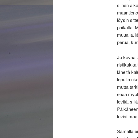
siihen aik
maantienoj
löysin sit
paikalta. 
muualla, l
perua, kun 
Jo kevääl
ristikukka
läheltä ka
lopulta uk
mutta tark
enää myöhe
levitä, si
Pälkäneen 
levisi ma
Samalla en