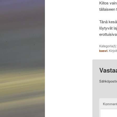
Kiitos vai
tällaiseen
Tänä kesä
löytyvät la
erottuisiv
Kategoria(t)
kasvi
. Kirjoi
Vasta
Sähköpostios
Komment