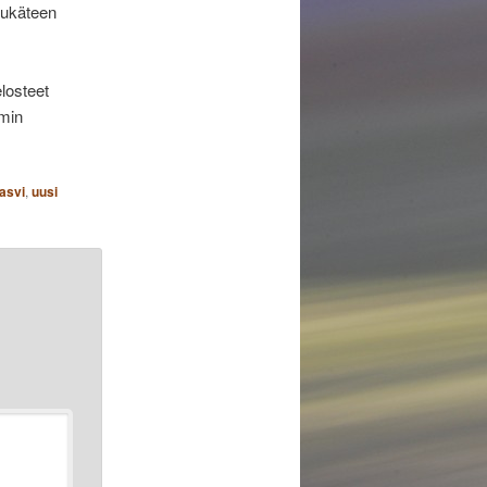
etukäteen
elosteet
mmin
asvi
,
uusi