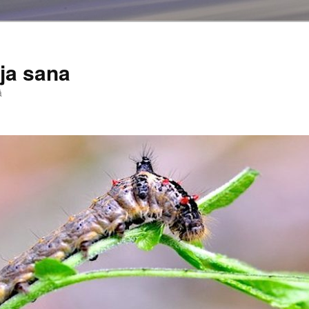
ja sana
ä