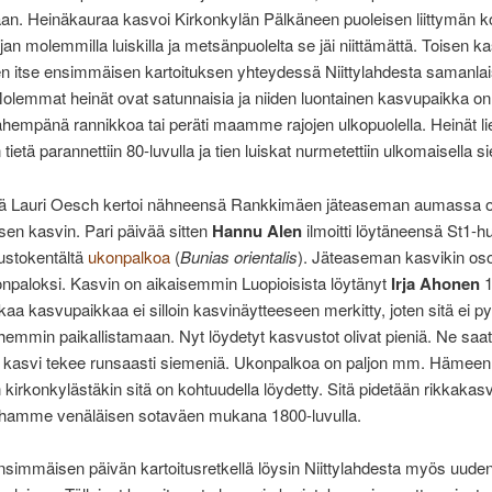
aan. Heinäkauraa kasvoi Kirkonkylän Pälkäneen puoleisen liittymän k
an molemmilla luiskilla ja metsänpuolelta se jäi niittämättä. Toisen k
ten itse ensimmäisen kartoituksen yhteydessä Niittylahdesta samanlai
Molemmat heinät ovat satunnaisia ja niiden luontainen kasvupaikka on
ähempänä rannikkoa tai peräti maamme rajojen ulkopuolella. Heinät li
tietä parannettiin 80-luvulla ja tien luiskat nurmetettiin ulkomaisella s
lä Lauri Oesch kertoi nähneensä Rankkimäen jäteaseman aumassa 
isen kasvin. Pari päivää sitten
Hannu Alen
ilmoitti löytäneensä St1-
lustokentältä
ukonpalkoa
(
Bunias orientalis
). Jäteaseman kasvikin osoi
onpaloksi. Kasvin on aikaisemmin Luopioisista löytänyt
Irja Ahonen
1
kaa kasvupaikkaa ei silloin kasvinäytteeseen merkitty, joten sitä ei py
mmin paikallistamaan. Nyt löydetyt kasvustot olivat pieniä. Ne saatt
llä kasvi tekee runsaasti siemeniä. Ukonpalkoa on paljon mm. Hämeen
kirkonkylästäkin sitä on kohtuudella löydetty. Sitä pidetään rikkakasv
ahamme venäläisen sotaväen mukana 1800-luvulla.
simmäisen päivän kartoitusretkellä löysin Niittylahdesta myös uude