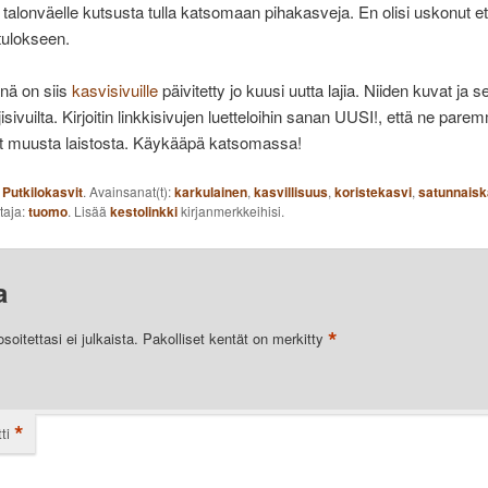
n talonväelle kutsusta tulla katsomaan pihakasveja. En olisi uskonut 
 tulokseen.
nä on siis
kasvisivuille
päivitetty jo kuusi uutta lajia. Niiden kuvat ja s
jisivuilta. Kirjoitin linkkisivujen luetteloihin sanan UUSI!, että ne pare
at muusta laistosta. Käykääpä katsomassa!
:
Putkilokasvit
. Avainsanat(t):
karkulainen
,
kasvillisuus
,
koristekasvi
,
satunnaisk
ttaja:
tuomo
. Lisää
kestolinkki
kirjanmerkkeihisi.
a
*
oitettasi ei julkaista.
Pakolliset kentät on merkitty
*
ti