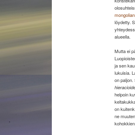
koristekar
olosuhteis
mongolia
löydetty. 
yhteydessä
alueella.
Mutta ei p
Luopioiste
ja sen kau
lukuisia. 
on paljon. 
hieracioid
helpoin ku
keltakukkai
on kuitenki
ne muuten 
kohokkien 