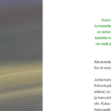
’Kuluv
tunnistett
on tarki
keskittymi
ne vielä 
Alkukesäst
Se oli en
Juhannuks
Kirkonkylän
elatius
) ja
ja kasvust
ohi. Kuka 
kasvupaikal