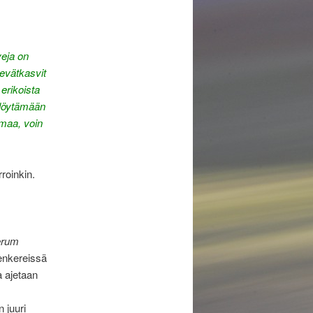
veja on
kevätkasvit
erikoista
a löytämään
lmaa, voin
rroinkin.
erum
enkereissä
a ajetaan
 juuri