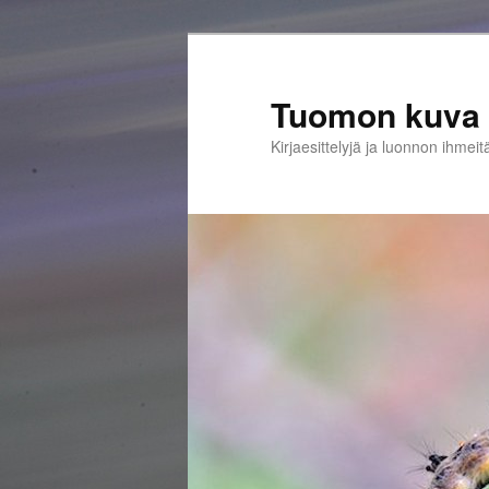
Siirry
sisältöön
Tuomon kuva 
Kirjaesittelyjä ja luonnon ihmeit