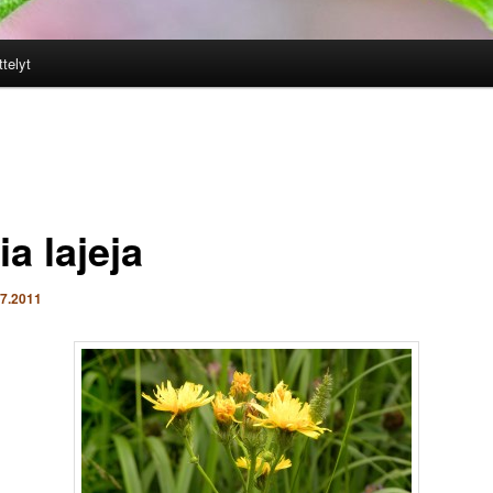
ttelyt
a lajeja
.7.2011