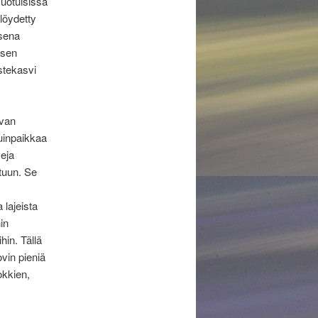
suotuisissa
 löydetty
isena
ksen
stekasvi
ivan
suinpaikkaa
veja
utuun. Se
 lajeista
in
hin. Tällä
ovin pieniä
okkien,