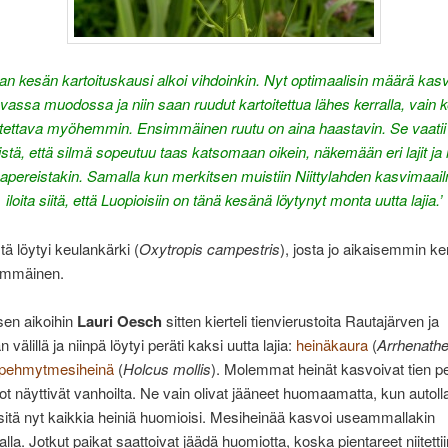
an kesän kartoituskausi alkoi vihdoinkin. Nyt optimaalisin määrä kas
avassa muodossa ja niin saan ruudut kartoitettua lähes kerralla, vain 
stettava myöhemmin. Ensimmäinen ruutu on aina haastavin. Se vaatii 
stä, että silmä sopeutuu taas katsomaan oikein, näkemään eri lajit j
papereistakin. Samalla kun merkitsen muistiin Niittylahden kasvimaai
iloita siitä, että Luopioisiin on tänä kesänä löytynyt monta uutta lajia.’
ä löytyi keulankärki (
Oxytropis campestris
), josta jo aikaisemmin ke
simmäinen.
en aikoihin
Lauri Oesch
sitten kierteli tienvierustoita Rautajärven ja
 välillä ja niinpä löytyi peräti kaksi uutta lajia:
heinäkaura
(
Arrhenath
pehmytmesiheinä
(
Holcus mollis
). Molemmat heinät kasvoivat tien p
ot näyttivät vanhoilta. Ne vain olivat jääneet huomaamatta, kun autoll
sitä nyt kaikkia heiniä huomioisi. Mesiheinää kasvoi useammallakin
la. Jotkut paikat saattoivat jäädä huomiotta, koska pientareet niitettiin