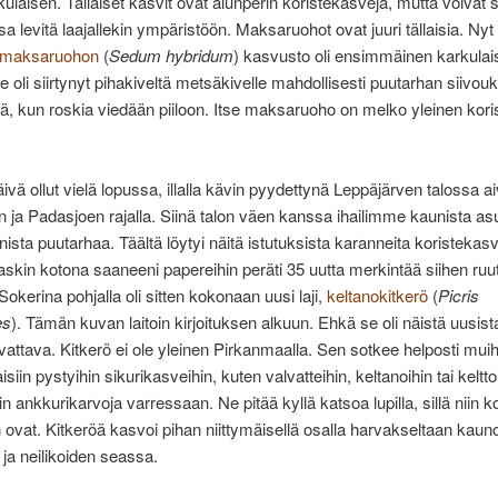
kulaisen. Tällaiset kasvit ovat alunperin koristekasveja, mutta voivat 
sa levitä laajallekin ympäristöön. Maksaruohot ovat juuri tällaisia. Nyt
nmaksaruohon
(
Sedum hybridum
) kasvusto oli ensimmäinen karkula
Se oli siirtynyt pihakiveltä metsäkivelle mahdollisesti puutarhan siivou
, kun roskia viedään piiloon. Itse maksaruoho on melko yleinen kori
äivä ollut vielä lopussa, illalla kävin pyydettynä Leppäjärven talossa a
n ja Padasjoen rajalla. Siinä talon väen kanssa ihailimme kaunista a
nista puutarhaa. Täältä löytyi näitä istutuksista karanneita koristekas
Laskin kotona saaneeni papereihin peräti 35 uutta merkintää siihen ru
Sokerina pohjalla oli sitten kokonaan uusi laji,
keltanokitkerö
(
Picris
es
). Tämän kuvan laitoin kirjoituksen alkuun. Ehkä se oli näistä uusista
vattava. Kitkerö ei ole yleinen Pirkanmaalla. Sen sotkee helposti muih
siin pystyihin sikurikasveihin, kuten valvatteihin, keltanoihin tai kelttoi
n ankkurikarvoja varressaan. Ne pitää kyllä katsoa lupilla, sillä niin k
ovat. Kitkeröä kasvoi pihan niittymäisellä osalla harvakseltaan kaun
ja neilikoiden seassa.