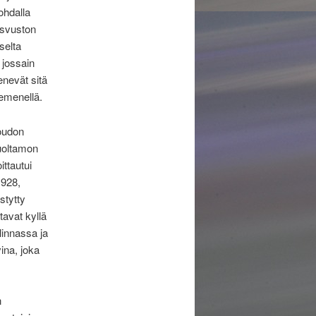
ohdalla
asvuston
selta
 jossain
enevät sitä
iemenellä.
oudon
huoltamon
ttautui
928,
stytty
avat kyllä
linnassa ja
ina, joka
n