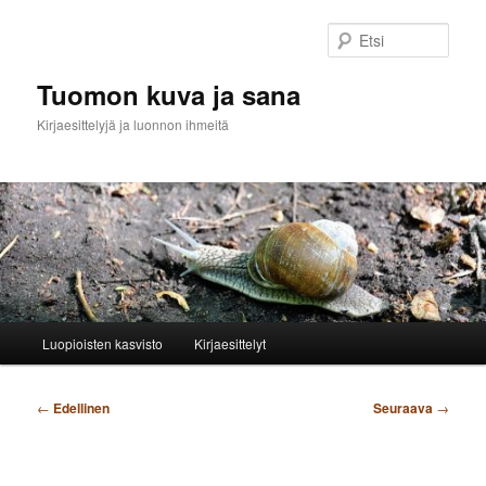
Siirry
sisältöön
Etsi
Tuomon kuva ja sana
Kirjaesittelyjä ja luonnon ihmeitä
Päävalikko
Luopioisten kasvisto
Kirjaesittelyt
Artikkelien
←
Edellinen
Seuraava
→
selaus