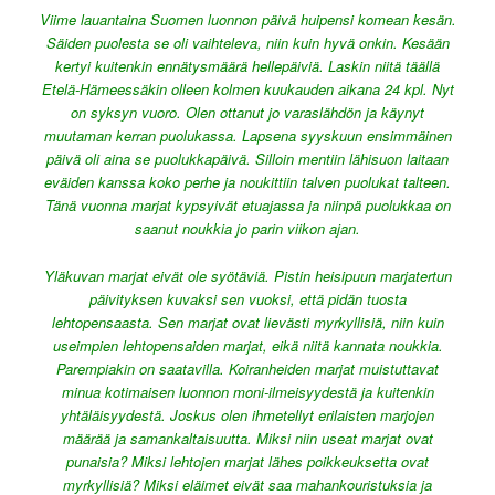
Viime lauantaina Suomen luonnon päivä huipensi komean kesän.
Säiden puolesta se oli vaihteleva, niin kuin hyvä onkin. Kesään
kertyi kuitenkin ennätysmäärä hellepäiviä. Laskin niitä täällä
Etelä-Hämeessäkin olleen kolmen kuukauden aikana 24 kpl. Nyt
on syksyn vuoro. Olen ottanut jo varaslähdön ja käynyt
muutaman kerran puolukassa. Lapsena syyskuun ensimmäinen
päivä oli aina se puolukkapäivä. Silloin mentiin lähisuon laitaan
eväiden kanssa koko perhe ja noukittiin talven puolukat talteen.
Tänä vuonna marjat kypsyivät etuajassa ja niinpä puolukkaa on
saanut noukkia jo parin viikon ajan.
Yläkuvan marjat eivät ole syötäviä. Pistin heisipuun marjatertun
päivityksen kuvaksi sen vuoksi, että pidän tuosta
lehtopensaasta. Sen marjat ovat lievästi myrkyllisiä, niin kuin
useimpien lehtopensaiden marjat, eikä niitä kannata noukkia.
Parempiakin on saatavilla. Koiranheiden marjat muistuttavat
minua kotimaisen luonnon moni-ilmeisyydestä ja kuitenkin
yhtäläisyydestä. Joskus olen ihmetellyt erilaisten marjojen
määrää ja samankaltaisuutta. Miksi niin useat marjat ovat
punaisia? Miksi lehtojen marjat lähes poikkeuksetta ovat
myrkyllisiä? Miksi eläimet eivät saa mahankouristuksia ja