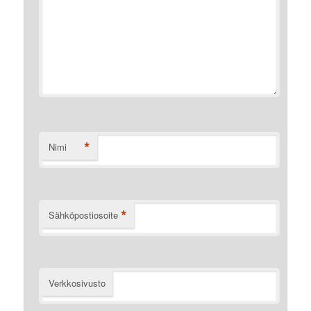
*
Nimi
*
Sähköpostiosoite
Verkkosivusto