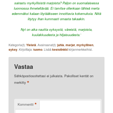
sairastu myrkyllisistä marjoista? Paljon on suomalaisessa
luonnossa ihmeteltävää. Ei tarvitse ollenkaan lähteä merta
edemmäksi kalaan löytääkseen innoittavia kokemuksia. Niitä
löytyy ihan kummasti omasta takaakin.
Nyt on aika nauttia syksystä, väreistä, marjoista,
kuulakkuudesta ja hiljaisuudesta.’
Kategoria(t):
Yleistä
. Avainsanat(t):
juhla
,
marjat
,
myrkyllinen
,
syksy
. Kirjoittaja:
tuomo
. Lisää
kestolinkki
kirjanmerkkeihisi.
Vastaa
Sähköpostiosoitettasi ei julkaista.
Pakolliset kentät on
*
merkitty
*
Kommentti