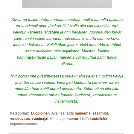
Kuvat on kaikki otettu samaan suuntaan melko samalta paikalta
eri vuodenaikoina. Joskus 70-luvulla olin niin viitseliäs, että
seisotin kameraa jalustalla ja otin kesäisen vuorokauden kuvat
parin tunnin välein samasta maisemasta, mutta olen ne kuvat
johonkin hukannut. Saisikohan joskus vielä itsestään irti tehdä
sama uudelleen näin digiaikana. Muistan, kuinka
hämmästyttävän paljon maisema voi muuttua parin tunnin
aikana.
Nyt odotamme pysähtyneessä syksyn elossa ensin joulun valoja
ja sitten taivaan valoja. Vielä pari kuukautta pimenee, sitten
mennään taas kohti uutta kasvukautta. Kohta alkaa olla aika
tehdä yhteenveto tämän kauden löydöistä, keruuksista ja
havainnoista.’
Kategoria(t):
Luopioinen
. Avainsanat(t):
maisema
,
sääilmiöt
,
valokuvaus
,
vuodeajat
. Kirjoittaja:
tuomo
. Lisää
kestolinkki
kirjanmerkkeihisi.