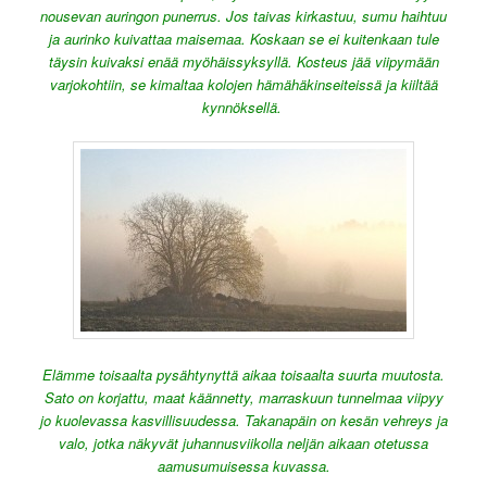
nousevan auringon punerrus. Jos taivas kirkastuu, sumu haihtuu
ja aurinko kuivattaa maisemaa. Koskaan se ei kuitenkaan tule
täysin kuivaksi enää myöhäissyksyllä. Kosteus jää viipymään
varjokohtiin, se kimaltaa kolojen hämähäkinseiteissä ja kiiltää
kynnöksellä.
Elämme toisaalta pysähtynyttä aikaa toisaalta suurta muutosta.
Sato on korjattu, maat käännetty, marraskuun tunnelmaa viipyy
jo kuolevassa kasvillisuudessa. Takanapäin on kesän vehreys ja
valo, jotka näkyvät juhannusviikolla neljän aikaan otetussa
aamusumuisessa kuvassa.