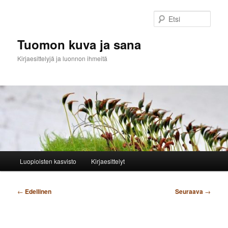
Siirry
sisältöön
Etsi
Tuomon kuva ja sana
Kirjaesittelyjä ja luonnon ihmeitä
Päävalikko
Luopioisten kasvisto
Kirjaesittelyt
Artikkelien
←
Edellinen
Seuraava
→
selaus