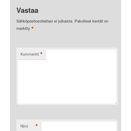
Vastaa
Sähköpostiosoitettasi ei julkaista.
Pakolliset kentät on
*
merkitty
*
Kommentti
*
Nimi