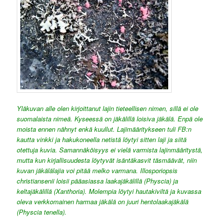
Yläkuvan alle olen kirjoittanut lajin tieteellisen nimen, sillä ei ole
suomalaista nimeä. Kyseessä on jäkälillä loisiva jäkälä. Enpä ole
moista ennen nähnyt enkä kuullut. Lajimääritykseen tuli FB:n
kautta vinkki ja hakukoneella netistä löytyi sitten laji ja siitä
otettuja kuvia. Samannäköisyys ei vielä varmista lajinmääritystä,
mutta kun kirjallisuudesta löytyvät isäntäkasvit täsmäävät, niin
kuvan jäkälälajia voi pitää melko varmana. Illosporiopsis
christiansenii loisii pääasiassa laakajäkälillä (Physcia) ja
keltajäkälillä (Xanthoria). Molempia löytyi hautakiviltä ja kuvassa
oleva verkkomainen harmaa jäkälä on juuri hentolaakajäkälä
(Physcia tenella).