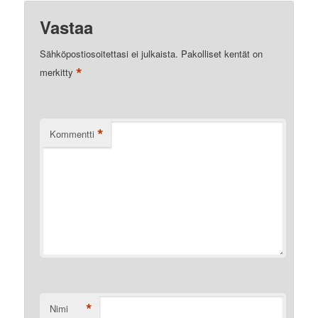
Vastaa
Sähköpostiosoitettasi ei julkaista.
Pakolliset kentät on
*
merkitty
*
Kommentti
*
Nimi