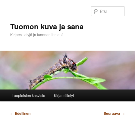
Siirry
sisältöön
Etsi
Tuomon kuva ja sana
Kirjaesittelyjä ja luonnon ihmeitä
Päävalikko
Luopioisten kasvisto
Kirjaesittelyt
Artikkelien
←
Edellinen
Seuraava
→
selaus