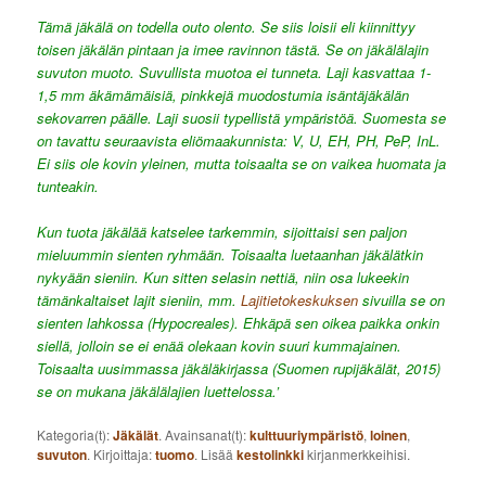
Tämä jäkälä on todella outo olento. Se siis loisii eli kiinnittyy
toisen jäkälän pintaan ja imee ravinnon tästä. Se on jäkälälajin
suvuton muoto. Suvullista muotoa ei tunneta. Laji kasvattaa 1-
1,5 mm äkämämäisiä, pinkkejä muodostumia isäntäjäkälän
sekovarren päälle. Laji suosii typellistä ympäristöä. Suomesta se
on tavattu seuraavista eliömaakunnista: V, U, EH, PH, PeP, InL.
Ei siis ole kovin yleinen, mutta toisaalta se on vaikea huomata ja
tunteakin.
Kun tuota jäkälää katselee tarkemmin, sijoittaisi sen paljon
mieluummin sienten ryhmään. Toisaalta luetaanhan jäkälätkin
nykyään sieniin. Kun sitten selasin nettiä, niin osa lukeekin
tämänkaltaiset lajit sieniin, mm.
Lajitietokeskuksen
sivuilla se on
sienten lahkossa (Hypocreales). Ehkäpä sen oikea paikka onkin
siellä, jolloin se ei enää olekaan kovin suuri kummajainen.
Toisaalta uusimmassa jäkäläkirjassa (Suomen rupijäkälät, 2015)
se on mukana jäkälälajien luettelossa.’
Kategoria(t):
Jäkälät
. Avainsanat(t):
kulttuuriympäristö
,
loinen
,
suvuton
. Kirjoittaja:
tuomo
. Lisää
kestolinkki
kirjanmerkkeihisi.