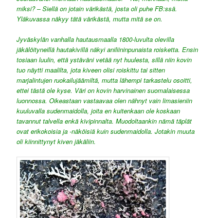
miksi? – Siellä on jotain värikästä, josta oli puhe FB:ssä.
Yläkuvassa näkyy tätä värikästä, mutta mitä se on.
Jyväskylän vanhalla hautausmaalla 1800-luvulta olevilla
jäkälöityneillä hautakivillä näkyi aniliininpunaista roisketta. Ensin
tosiaan luulin, että ystäväni vetää nyt huulesta, sillä niin kovin
tuo näytti maalilta, jota kiveen olisi roiskittu tai sitten
marjalintujen ruokailujäämiltä, mutta lähempi tarkastelu osoitti,
ettei tästä ole kyse. Väri on kovin harvinainen suomalaisessa
luonnossa. Oikeastaan vastaavaa olen nähnyt vain limasieniin
kuuluvalla sudenmaidolla, joita en kuitenkaan ole koskaan
tavannut talvella enkä kivipinnalta. Muodoltaankin nämä täplät
ovat erikokoisia ja -näköisiä kuin sudenmaidolla. Jotakin muuta
oli kiinnittynyt kiven jäkäliin.