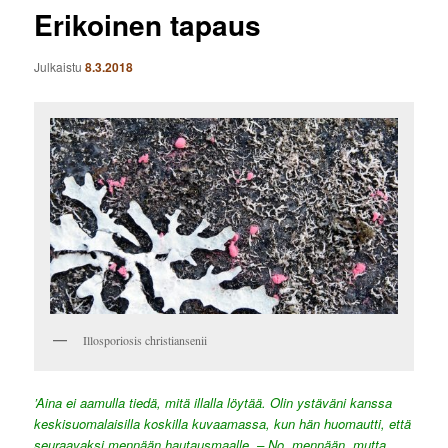
Erikoinen tapaus
Julkaistu
8.3.2018
Illosporiosis christiansenii
’Aina ei aamulla tiedä, mitä illalla löytää. Olin ystäväni kanssa
keskisuomalaisilla koskilla kuvaamassa, kun hän huomautti, että
seuraavaksi mennään hautausmaalle. – No, mennään, mutta