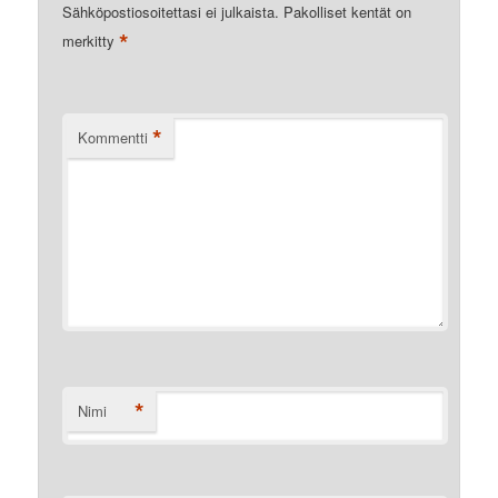
Sähköpostiosoitettasi ei julkaista.
Pakolliset kentät on
*
merkitty
*
Kommentti
*
Nimi