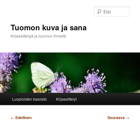
Siirry
sisältöön
Etsi
Tuomon kuva ja sana
Kirjaesittelyjä ja luonnon ihmeitä
Päävalikko
Luopioisten kasvisto
Kirjaesittelyt
Artikkelien
←
Edellinen
Seuraava
→
selaus