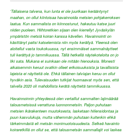
’Tällaisena talvena, kun lunta ei ole juurikaan kerääntynyt
maahan, on ollut kiintoisaa havainnoida metsien pohjakerroksen
laatua. Kun sammalista on kiinnostunut, hakeutuu katse juuri
niiden puoleen. Hiihtoretkien sijaan olen kierrellyt Jyväskylän
ympäristön metsiä koiran kanssa kävellen. Havainnointi on
käsittänyt paitsi katselemista niin myös keräilyä. Yleensä olen
aloitellut vasta toukokuussa, nyt ensimmäiset sammalnäytteet
tuli kerättyä jo tammikuussa. Tällä hetkellä näytekoteloita on jo
liki sata. Mukana ei suinkaan ole mitään hienouksia. Monesti
aikaisemmin keruut ovatkin olleet erikoisuuksista ja tavallisista
lajeista ei näytteitä ole. Ehkä tällainen talviajan keruu on ollut
hyväkin asia. Tulevaisuuden tutkijat huomaavat myös sen, että
talvella 2020 oli mahdollista kerätä näytteitä tammikuussa.
Havainnoinnin yhteydessä olen vertaillut sammalten lajimäärää
talousmetsissä verrattuna luonnonmetsiin. Paljon puhutaan
metsien ikärakenteen muutoksesta, lasketaan hiilensidontaa ja
puun kasvulukuja, mutta vähemmän puhutaan kuitenkin ehkä
tärkeimmästä eli metsän monimuotoisuudesta. Selkeä havainto
koiraretkillä on ollut se, että talousmetsän sammallajit voi laskea