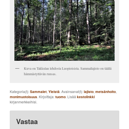
Kuva on Takkulan lehdosta Luopioisista. Sammallajisto on täällä
hämmästyttävän runsas.
Kategoria(t):
Sammalet
,
Yleistä
. Avainsanat(t):
lajisto
,
metsänhoito
,
monimuotoisuus
. Kirjoittaja:
tuomo
. Lisää
kestolinkki
kirjanmerkkeihisi.
Vastaa