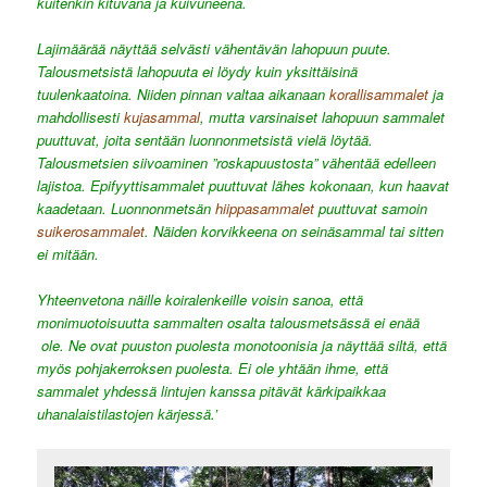
kuitenkin kituvana ja kuivuneena.
Lajimäärää näyttää selvästi vähentävän lahopuun puute.
Talousmetsistä lahopuuta ei löydy kuin yksittäisinä
tuulenkaatoina. Niiden pinnan valtaa aikanaan
korallisammalet
ja
mahdollisesti
kujasammal
, mutta varsinaiset lahopuun sammalet
puuttuvat, joita sentään luonnonmetsistä vielä löytää.
Talousmetsien siivoaminen ”roskapuustosta” vähentää edelleen
lajistoa. Epifyyttisammalet puuttuvat lähes kokonaan, kun haavat
kaadetaan. Luonnonmetsän
hiippasammalet
puuttuvat samoin
suikerosammalet
. Näiden korvikkeena on seinäsammal tai sitten
ei mitään.
Yhteenvetona näille koiralenkeille voisin sanoa, että
monimuotoisuutta sammalten osalta talousmetsässä ei enää
ole. Ne ovat puuston puolesta monotoonisia ja näyttää siltä, että
myös pohjakerroksen puolesta. Ei ole yhtään ihme, että
sammalet yhdessä lintujen kanssa pitävät kärkipaikkaa
uhanalaistilastojen kärjessä.’