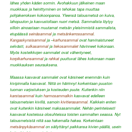
lähes yhden käden sormin. Avohakkuun jälkeinen maan
muokkaus ja heinittyminen on tehokas tapa muuttaa
pohjakerroksen kokoonpanoa. Yleensä talousmetsä on kuiva,
lahopuuton ja kasvustoltaan nuori metsä. Sammalista löytyy
silloin ainoastaan muutamat metsän yleisimmistä sammalista,
etupäässä
seinäsammal
ja
metsänkerrossammal
.
Kangaskynsisammal
ja –
karhunsammal
ovat harvinaistuneet
selvästi,
sulkasammal
ja
liekosammalet
hävinneet kokonaan.
Myös kosteikkojen sammalet ovat vähentyneet,
korpikarhunsammal
ja
rahkat
puuttuvat lähes kokonaan maan
muokkauksen seurauksena.
Maassa kasvavat sammalet ovat kärsineet enemmän kuin
kivipinnalla kasvavat. Niitä on häirinnyt korkeintaan puuston
tuoman varjostuksen ja kosteuden puute. Kuitenkin niin
karstasammal
kuin
harmosammalkin
kasvavat edelleen
talousmetsien kivillä, samoin
kivitierasammal
. Kaikkein eniten
ovat kuitenkin kärsineet maksasammalet. Nehän perinteisesti
kasvavat kosteissa olosuhteissa toisten sammalten seassa. Nyt
talousmetsistä niitä saa hakemalla hakea. Korkeintaan
metsänpykäsammal
on säilyttänyt paikkansa kivien päällä, usein