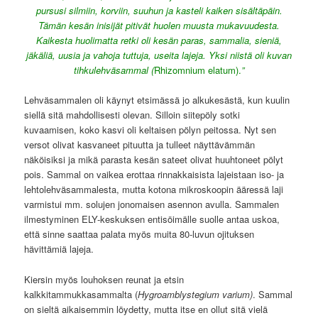
pursusi silmiin, korviin, suuhun ja kasteli kaiken sisältäpäin.
Tämän kesän inisijät pitivät huolen muusta mukavuudesta.
Kaikesta huolimatta retki oli kesän paras, sammalia, sieniä,
jäkäliä, uusia ja vahoja tuttuja, useita lajeja. Yksi niistä oli kuvan
tihkulehväsammal (
Rhizomnium elatum).
”
Lehväsammalen oli käynyt etsimässä jo alkukesästä, kun kuulin
siellä sitä mahdollisesti olevan. Silloin siitepöly sotki
kuvaamisen, koko kasvi oli keltaisen pölyn peitossa. Nyt sen
versot olivat kasvaneet pituutta ja tulleet näyttävämmän
näköisiksi ja mikä parasta kesän sateet olivat huuhtoneet pölyt
pois. Sammal on vaikea erottaa rinnakkaisista lajeistaan iso- ja
lehtolehväsammalesta, mutta kotona mikroskoopin ääressä laji
varmistui mm. solujen jonomaisen asennon avulla. Sammalen
ilmestyminen ELY-keskuksen entisöimälle suolle antaa uskoa,
että sinne saattaa palata myös muita 80-luvun ojituksen
hävittämiä lajeja.
Kiersin myös louhoksen reunat ja etsin
kalkkitammukkasammalta (
Hygroamblystegium varium)
. Sammal
on sieltä aikaisemmin löydetty, mutta itse en ollut sitä vielä