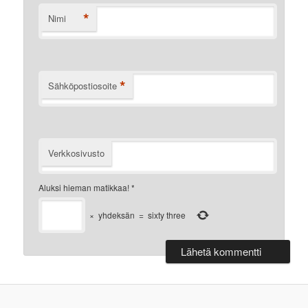
*
Nimi
*
Sähköpostiosoite
Verkkosivusto
Aluksi hieman matikkaa!
*
×
yhdeksän
=
sixty three