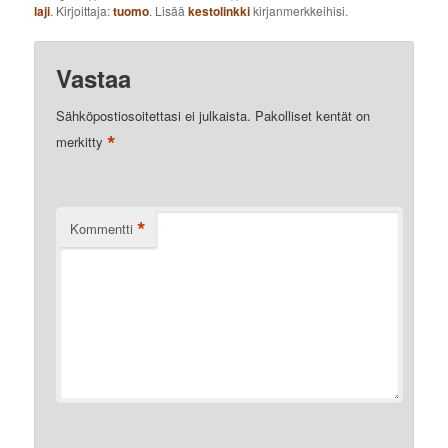
laji
. Kirjoittaja:
tuomo
. Lisää
kestolinkki
kirjanmerkkeihisi.
Vastaa
Sähköpostiosoitettasi ei julkaista.
Pakolliset kentät on
*
merkitty
*
Kommentti