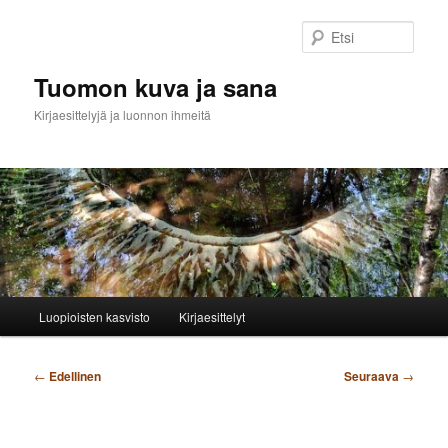
Siirry
sisältöön
Etsi
Tuomon kuva ja sana
Kirjaesittelyjä ja luonnon ihmeitä
Päävalikko
Luopioisten kasvisto
Kirjaesittelyt
Artikkelien
←
Edellinen
Seuraava
→
selaus