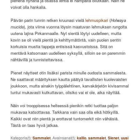
pienenä nyhänä ja osassa lehtiä ei hampaita ollutkaan. Näin ne
voivat olla hankalia.
Päivän parin tunnin retken kruunasi vielä
lehmuspikari
(
Holwaya
mucida
), jota viime vuonna löysin maatuvan lehmuksen rungolta
uutena lajina Pirkanmaalle. Nyt sientä löytyi uudelleen, mutta
kovin se oli vielä pientä ja kehittymätöntä, vain puolen sentin
korkuisia mustia tappeja entisissä kasvustoissa. Sitä on
mentävä katsomaan uudelleen syksyllä, silloin se on paremmin
nähtävillä ja tunnistettavissa.
Pienet näytteet otin lisäksi parista minulle oudosta sammalesta.
Ne saattavat määrityksen kautta päätyä tavallisten kuolevaisten
joukkoon, mutta ainakin tylppälehtinen, karvakärjetön kivisammal
tuntui mukavasti kutkuttavan, olisiko vai ei ole, aika näyttää.
Näin voi trooppisessa helteessä pienikin retki tuottaa paljon
mukavaa katsottavaa. Tarkkana vain saa olla eikä hötkyillä.
Kaikki ovat niin pientä ja erottavat tuntomerkit niin vähäisiä.
Tästä on taas hyvä jatkaa.
Kategoria(t):
Sammalet
. Avainsanat(t):
kallio
,
sammalet
,
Sienet
,
uusi