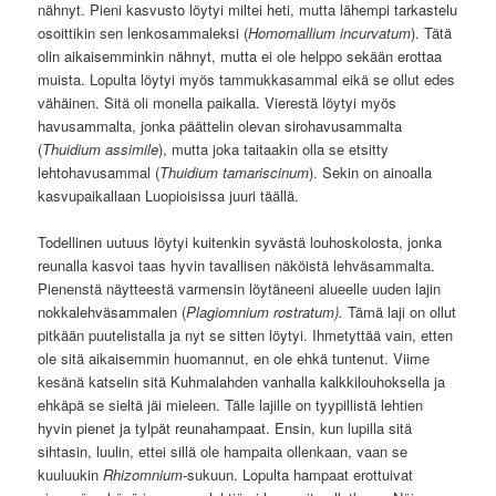
nähnyt. Pieni kasvusto löytyi miltei heti, mutta lähempi tarkastelu
osoittikin sen lenkosammaleksi (
Homomallium incurvatum
). Tätä
olin aikaisemminkin nähnyt, mutta ei ole helppo sekään erottaa
muista. Lopulta löytyi myös tammukkasammal eikä se ollut edes
vähäinen. Sitä oli monella paikalla. Vierestä löytyi myös
havusammalta, jonka päättelin olevan sirohavusammalta
(
Thuidium assimile
), mutta joka taitaakin olla se etsitty
lehtohavusammal (
Thuidium tamariscinum
). Sekin on ainoalla
kasvupaikallaan Luopioisissa juuri täällä.
Todellinen uutuus löytyi kuitenkin syvästä louhoskolosta, jonka
reunalla kasvoi taas hyvin tavallisen näköistä lehväsammalta.
Pienenstä näytteestä varmensin löytäneeni alueelle uuden lajin
nokkalehväsammalen (
Plagiomnium rostratum).
Tämä laji on ollut
pitkään puutelistalla ja nyt se sitten löytyi. Ihmetyttää vain, etten
ole sitä aikaisemmin huomannut, en ole ehkä tuntenut. Viime
kesänä katselin sitä Kuhmalahden vanhalla kalkkilouhoksella ja
ehkäpä se sieltä jäi mieleen. Tälle lajille on tyypillistä lehtien
hyvin pienet ja tylpät reunahampaat. Ensin, kun lupilla sitä
sihtasin, luulin, ettei sillä ole hampaita ollenkaan, vaan se
kuuluukin
Rhizomnium-
sukuun. Lopulta hampaat erottuivat