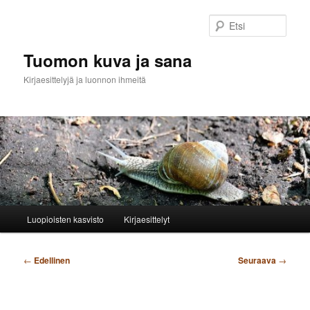
Siirry
sisältöön
Etsi
Tuomon kuva ja sana
Kirjaesittelyjä ja luonnon ihmeitä
Päävalikko
Luopioisten kasvisto
Kirjaesittelyt
Artikkelien
←
Edellinen
Seuraava
→
selaus