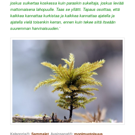
joskus suikertaa koskessa kuin paraskin sukeltaja, joskus leviää
mattomaisena lahopuulle. Taas se yllätti. Tapaus osoittaa, että
kaikkea kannattaa kurkistaa ja kaikkea kannattaa ajatella ja
ajatella vielä toisenkin kerran, ennen kuin tekee siitä itseään
suuremman harvinaisuuden.’
Kategoria(t):
Sammalet
. Avainsanat(t):
monimuotoisuus
,