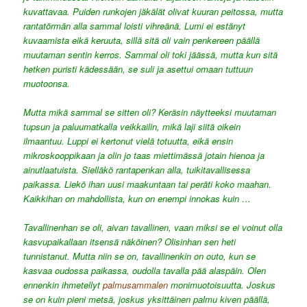
kuvattavaa. Puiden runkojen jäkälät olivat kuuran peitossa, mutta
rantatörmän alla sammal loisti vihreänä. Lumi ei estänyt
kuvaamista eikä keruuta, sillä sitä oli vain penkereen päällä
muutaman sentin kerros. Sammal oli toki jäässä, mutta kun sitä
hetken puristi kädessään, se suli ja asettui omaan tuttuun
muotoonsa.
Mutta mikä sammal se sitten oli? Keräsin näytteeksi muutaman
tupsun ja paluumatkalla veikkailin, mikä laji siitä oikein
ilmaantuu. Luppi ei kertonut vielä totuutta, eikä ensin
mikroskooppikaan ja olin jo taas miettimässä jotain hienoa ja
ainutlaatuista. Sielläkö rantapenkan alla, tuikitavallisessa
paikassa. Liekö ihan uusi maakuntaan tai peräti koko maahan.
Kaikkihan on mahdollista, kun on enempi innokas kuin …
Tavallinenhan se oli, aivan tavallinen, vaan miksi se ei voinut olla
kasvupaikallaan itsensä näköinen? Olisinhan sen heti
tunnistanut. Mutta niin se on, tavallinenkin on outo, kun se
kasvaa oudossa paikassa, oudolla tavalla pää alaspäin. Olen
ennenkin ihmetellyt
palmusammalen
monimuotoisuutta. Joskus
se on kuin pieni metsä, joskus yksittäinen palmu kiven päällä,