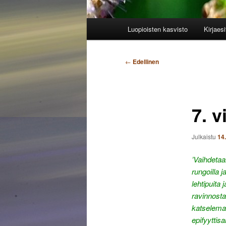
Päävalikko
Luopioisten kasvisto
Kirjaesi
Artikkelien
←
Edellinen
selaus
7. 
Julkaistu
14
’Vaihdetaa
rungoilla 
lehtipuita
ravinnosta
katselemal
epifyyttis