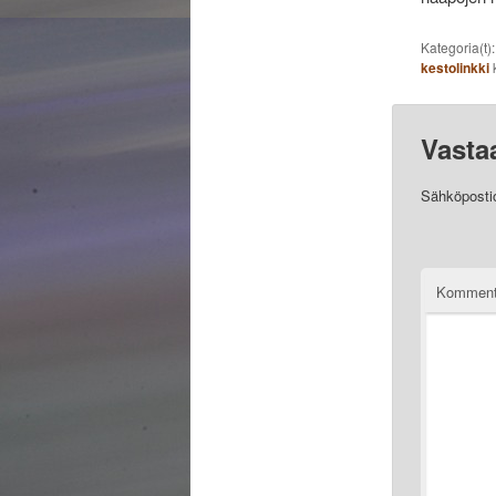
Kategoria(t)
kestolinkki
k
Vasta
Sähköpostios
Komment