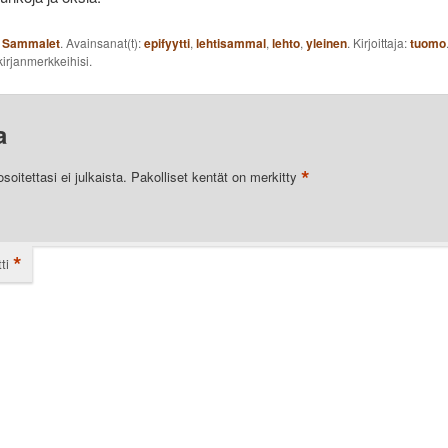
:
Sammalet
. Avainsanat(t):
epifyytti
,
lehtisammal
,
lehto
,
yleinen
. Kirjoittaja:
tuomo
irjanmerkkeihisi.
a
*
oitettasi ei julkaista.
Pakolliset kentät on merkitty
*
ti