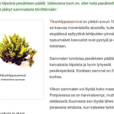
a hiipoista pesäkkeen päällä. Vaikeutena tosin on, ettei noita pesäkkei
le jäänyt sammalesta törröttämään.’
Tikanhiippasammal
on yleisin suvun 18 
se kasvaa monenlaisilla alustoilla, kuit
etupäässä epifyyttinä lehtipuiden pinna
tupsumaiset kasvustot ovat pystyjä ja e
toisistaan.
Sammalen tunnistaa pesäkkeen päällä 
karvaisista hiipoista ja hyvin lyhyestä
pesäkeperästä. Kooltaan sammal on 2
korkea.
Viikon sammalen voi löytää koko maas
Pohjoisessa se on harvinaisempi, mut
eteläisestä Suomesta sen löytää lähes
jokaisesta lehdosta, kun katselee tark
unkoja ja oksia.