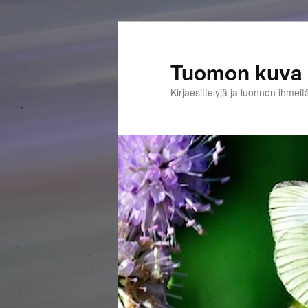
Siirry
sisältöön
Tuomon kuva 
Kirjaesittelyjä ja luonnon ihmeit