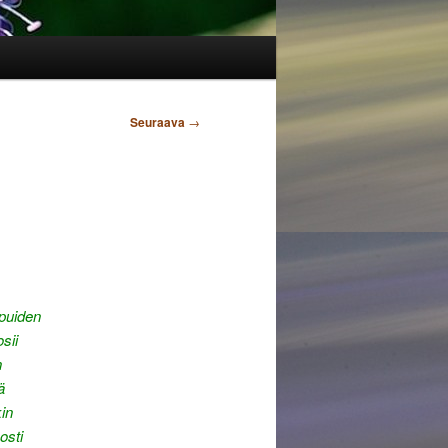
Seuraava
→
 puiden
sii
n
ä
in
osti