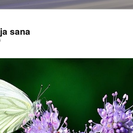
ja sana
ä