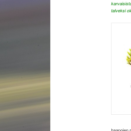
karvaisist
talveksi o
haapojen r