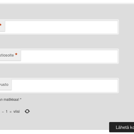
*
*
tiosoite
vusto
an matikkaa!
*
−
1
=
viisi