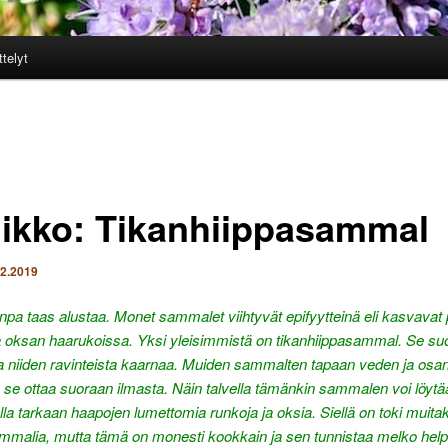
ttelyt
viikko: Tikanhiippasammal
.2.2019
npa taas alustaa. Monet sammalet viihtyvät epifyytteinä eli kasvavat
ja oksan haarukoissa. Yksi yleisimmistä on tikanhiippasammal. Se suo
 ja niiden ravinteista kaarnaa. Muiden sammalten tapaan veden ja osa
 se ottaa suoraan ilmasta. Näin talvella tämänkin sammalen voi löytä
la tarkaan haapojen lumettomia runkoja ja oksia. Siellä on toki muitak
ammalia, mutta tämä on monesti kookkain ja sen tunnistaa melko help