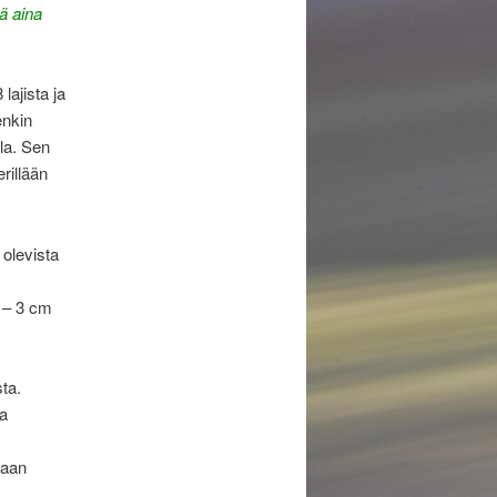
tä aina
lajista ja
enkin
lla. Sen
rillään
olevista
 – 3 cm
ta.
ta
kaan