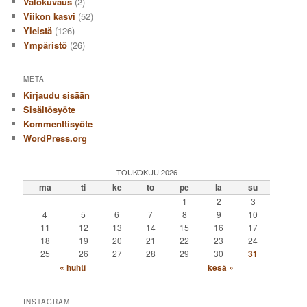
Valokuvaus
(2)
Viikon kasvi
(52)
Yleistä
(126)
Ympäristö
(26)
META
Kirjaudu sisään
Sisältösyöte
Kommenttisyöte
WordPress.org
TOUKOKUU 2026
ma
ti
ke
to
pe
la
su
1
2
3
4
5
6
7
8
9
10
11
12
13
14
15
16
17
18
19
20
21
22
23
24
25
26
27
28
29
30
31
« huhti
kesä »
INSTAGRAM