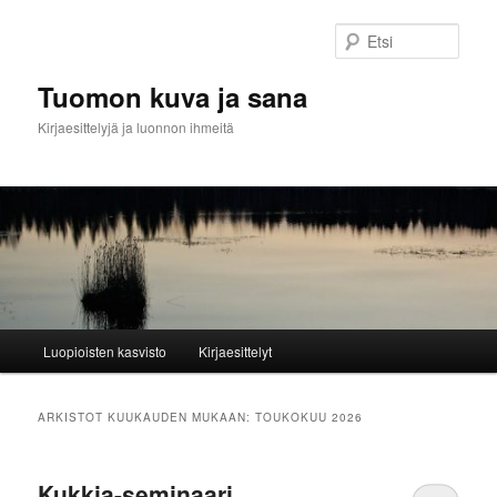
Siirry
Siirry
sisältöön
toissijaiseen
Etsi
sisältöön
Tuomon kuva ja sana
Kirjaesittelyjä ja luonnon ihmeitä
Päävalikko
Luopioisten kasvisto
Kirjaesittelyt
ARKISTOT KUUKAUDEN MUKAAN:
TOUKOKUU 2026
Kukkia-seminaari