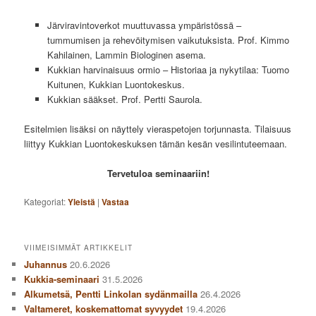
Järviravintoverkot muuttuvassa ympäristössä –
tummumisen ja rehevöitymisen vaikutuksista. Prof. Kimmo
Kahilainen, Lammin Biologinen asema.
Kukkian harvinaisuus ormio – Historiaa ja nykytilaa: Tuomo
Kuitunen, Kukkian Luontokeskus.
Kukkian sääkset. Prof. Pertti Saurola.
Esitelmien lisäksi on näyttely vieraspetojen torjunnasta. Tilaisuus
liittyy Kukkian Luontokeskuksen tämän kesän vesilintuteemaan.
Tervetuloa seminaariin!
Kategoriat:
Yleistä
|
Vastaa
VIIMEISIMMÄT ARTIKKELIT
Juhannus
20.6.2026
Kukkia-seminaari
31.5.2026
Alkumetsä, Pentti Linkolan sydänmailla
26.4.2026
Valtameret, koskemattomat syvyydet
19.4.2026