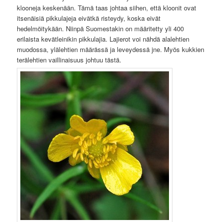
klooneja keskenään. Tämä taas johtaa siihen, että kloonit ovat
itsenäisiä pikkulajeja eivätkä risteydy, koska eivät
hedelmöitykään. Niinpä Suomestakin on määritetty yli 400
erilaista kevätleinikin pikkulajia. Lajierot voi nähdä alalehtien
muodossa, ylälehtien määrässä ja leveydessä jne. Myös kukkien
terälehtien vaillinaisuus johtuu tästä.