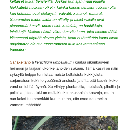
keltaiset kukat tienvierillä. Joskus kun ajan maaseudulla
hiekkatietä huokaan oikein, kuinka kaunis tienlaita voikaan olla,
kun kukassa ovat pietaryrtit, valvatit, keltanot, matarat.
Suurempien teiden laidat on niitetty ja siellä vallalla ovat
pienemmät kasvit, usein nekin keltaisia, on hanhikkeja,
leinikkejä. Valitsin näistä viikon kasviksi sen, joka ainakin täällä
Hämeessä näyttää olevan yleisin, tosin ei tämäkään kasvi aivan
ongelmaton ole niin tunnistamisen kuin kasvamisenkaan
kannalta.’
Sarjakeltano
(
Hierachium umbellatum
) kuuluu sikurikasvien
heimoon ja laajaan ukonkeltanoiden sukuun. Tämä kasvi on näin
syksyllä helppo tunnistaa muista keltaisista kukkijoista
sarjamaisen kukintoryppäänsä ansiosta ja siitä että kasvin koko
varsi on lehtiä täynnä. Se viihtyy pientareilla, metsissä, pihoilla ja
pelloilla, joissa toki on muitakin keltakukkaisia kasveja, mutta
nuo kaksi tuntomerkkiä kun muistaa, niin osaa sen melko
varmasti määrittää.