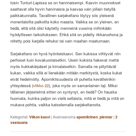
tosin Tunturi-Lapissa se on harvinaisempi. Kasvin muunnokset
saattavat olla hyvin harvinaisia ja kasvaa vain jollain tietyllä
paikkakunnalla. Tavallinen sarjakeltano löytyy siis yleisenä
monenlaisilta paikoilta koko maasta. Vaikka se on yleinen, en
tiedä, että sitä olisi käytetty menneinä vuosina mihinkään
hyödylliseen tarkoitukseen. Ehkä sitä on pidetty rikkaruohona ja
niitetty pois karjalle rehuksi tai vain maahan maatumaan.
Sarjakeltano on hyvä hyönteiskasvi. Sen kukissa viihtyvät niin
perhoset kuin kovakuoriaisetkin. Usein kukista hakevat mettä
myös kukkakärpäset ja kimalaisetkin. Samalla ne pölyttävät
kukan, vaikka sillä ei lienekään mitään merkitystä, koska kukat
eivät hedelmöity. Apomiktisuudesta oli puhetta kevätleinikin
yhteydessä (
viikko 22
), joka myös on samanlainen laji. Miksi
tällainen järjestelmä sitten on syntynyt, en tiedä? On hauska
huomata, kuinka paljon on vielä sellaista, mitä ei tiedä ja mitä on
mukava pohtia, vaikka katselemalla sarjakeltanoita.
Kategoriat:
Viikon kasvi
|
Avainsanoina
apomiktinen
,
piennar
|
2
vastausta