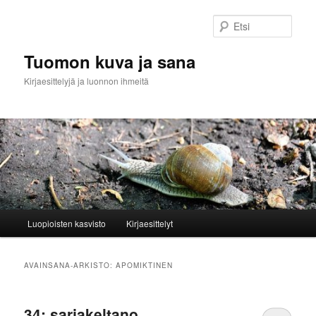
Siirry
Siirry
sisältöön
toissijaiseen
Etsi
sisältöön
Tuomon kuva ja sana
Kirjaesittelyjä ja luonnon ihmeitä
Päävalikko
Luopioisten kasvisto
Kirjaesittelyt
AVAINSANA-ARKISTO:
APOMIKTINEN
34: sarjakeltano