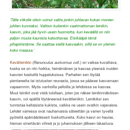
’Tälle viikolle olisin voinut valita jonkin juhlavan kukan monien
juhlien kunniaksi. Valitsin kuitenkin vaatimattoman leinikin,
kasvin, joka jää hyvin usein huomiotta, kun keväällä on niin
paljon muuta kaunista katsottavaa. Etsikääpä tämä
pihapiiristänne. Se saattaa siellä kasvaakin, sillä se on yleinen
koko maassa.’
Kevätleinikki
(
Ranunculus auricomus coll.
) on vaikea kuvattava,
koska se on niin hoikka, heinämäinen ja kasvaa yleensä muiden
kasvien keskellä huppeluksissa. Parhaiten sen löytää
pientareelta tai istutusten reunasta, jossa se pääsee kasvamaan
vapaammin. Myös vanhoilla pelloilla ja lehdoissa se kasvaa.
Muut leinikit ovat vielä tulollaan, joten jos näkee leinikinnäköisen
kasvin, voi epäillä löytäneensä kevätleinikin. Leinikiksi sen
tunnistaa keltaisista kukista, vaikka ne usein ovatkin vajavaisia.
Lehdet varressa ovat nauhamaisia säteettäin ja varren tyvellä
pyöreitä epämääräisesti liuskoittuneita. Koko kasvi on hauras,
hieman sinertävän vihreä ja jo juhannuksen jälkeen lakastuva.