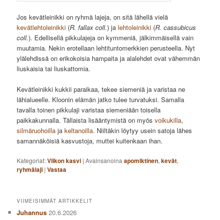
Jos kevätleinikki on ryhmä lajeja, on sitä lähellä vielä
kevätlehtoleinikki
(
R. fallax coll.
) ja
lehtoleinikki
(
R. cassubicus
coll.
). Edellisellä pikkulajeja on kymmeniä, jälkimmäisellä vain
muutamia. Nekin erotellaan lehtituntomerkkien perusteella. Nyt
ylälehdissä on erikokoisia hampaita ja alalehdet ovat vähemmän
liuskaisia tai liuskattomia.
Kevätleinikki kukkii paraikaa, tekee siemeniä ja varistaa ne
lähialueelle. Kloonin elämän jatko tulee turvatuksi. Samalla
tavalla toinen pikkulaji varistaa siemeniään toisella
paikkakunnalla. Tällaista lisääntymistä on myös
voikukilla
,
silmäruohoilla
ja
keltanoilla
. Niiltäkin löytyy usein satoja lähes
samannäköisiä kasvustoja, muttei kuitenkaan ihan.
Kategoriat:
Viikon kasvi
|
Avainsanoina
apomiktinen
,
kevät
,
ryhmälaji
|
Vastaa
VIIMEISIMMÄT ARTIKKELIT
Juhannus
20.6.2026