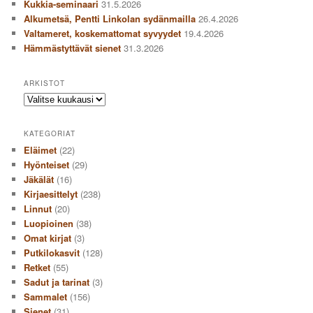
Kukkia-seminaari
31.5.2026
Alkumetsä, Pentti Linkolan sydänmailla
26.4.2026
Valtameret, koskemattomat syvyydet
19.4.2026
Hämmästyttävät sienet
31.3.2026
ARKISTOT
Arkistot
KATEGORIAT
Eläimet
(22)
Hyönteiset
(29)
Jäkälät
(16)
Kirjaesittelyt
(238)
Linnut
(20)
Luopioinen
(38)
Omat kirjat
(3)
Putkilokasvit
(128)
Retket
(55)
Sadut ja tarinat
(3)
Sammalet
(156)
Sienet
(31)