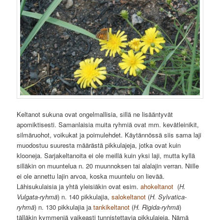
Keltanot sukuna ovat ongelmallisia, sillä ne lisääntyvät
apomiktisesti. Samanlaisia muita ryhmiä ovat mm. kevätleinikit,
silmäruohot, voikukat ja poimulehdet. Käytännössä siis sama laji
muodostuu suuresta määrästä pikkulajeja, jotka ovat kuin
klooneja. Sarjakeltanoita ei ole meillä kuin yksi laji, mutta kyllä
silläkin on muuntelua n. 20 muunnoksen tai alalajin verran. Niille
ei ole annettu lajin arvoa, koska muuntelu on lievää.
Lähisukulaisia ja yhtä yleisiäkin ovat esim.
ahokeltanot
(
H.
Vulgata-ryhmä
) n. 140 pikkulajia,
salokeltanot
(
H. Sylvatica-
ryhmä
) n. 130 pikkulajia ja
tankikeltanot
(
H. Rigida-ryhmä
)
tälläkin kymmeniä vaikeasti tunnistettavia pikkulajeja. Nämä