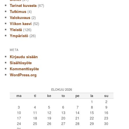
Tarinat kuvasta
(67)
Tutkimus
(4)
Valokuvaus
(2)
Viikon kasvi
(52)
Yleistä
(126)
Ympäristö
(26)
META
Kirjaudu sisään
Sisältösyöte
Kommenttisyöte
WordPress.org
ELOKUU 2026
ma
ti
ke
to
pe
la
su
1
2
3
4
5
6
7
8
9
10
11
12
13
14
15
16
17
18
19
20
21
22
23
24
25
26
27
28
29
30
31