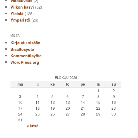
Valokuvaus
(2)
Viikon kasvi
(52)
Yleistä
(126)
Ympäristö
(26)
META
Kirjaudu sisään
Sisältösyöte
Kommenttisyöte
WordPress.org
ELOKUU 2026
ma
ti
ke
to
pe
la
su
1
2
3
4
5
6
7
8
9
10
11
12
13
14
15
16
17
18
19
20
21
22
23
24
25
26
27
28
29
30
31
« kesä