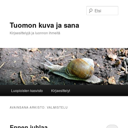
Siirry
Siirry
sisältöön
toissijaiseen
Etsi
sisältöön
Tuomon kuva ja sana
Kirjaesittelyjä ja luonnon ihmeitä
Päävalikko
Luopioisten kasvisto
Kirjaesittelyt
AVAINSANA-ARKISTO:
VALMISTELU
Ennen juhlaa