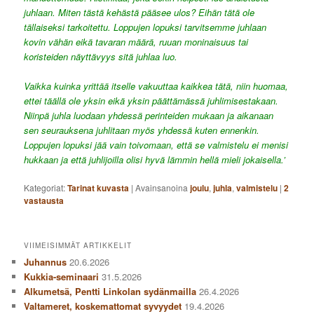
juhlaan. Miten tästä kehästä pääsee ulos? Eihän tätä ole
tällaiseksi tarkoitettu. Loppujen lopuksi tarvitsemme juhlaan
kovin vähän eikä tavaran määrä, ruuan moninaisuus tai
koristeiden näyttävyys sitä juhlaa luo.
Vaikka kuinka yrittää itselle vakuuttaa kaikkea tätä, niin huomaa,
ettei täällä ole yksin eikä yksin päättämässä juhlimisestakaan.
Niinpä juhla luodaan yhdessä perinteiden mukaan ja aikanaan
sen seurauksena juhlitaan myös yhdessä kuten ennenkin.
Loppujen lopuksi jää vain toivomaan, että se valmistelu ei menisi
hukkaan ja että juhlijoilla olisi hyvä lämmin hellä mieli jokaisella.’
Kategoriat:
Tarinat kuvasta
|
Avainsanoina
joulu
,
juhla
,
valmistelu
|
2
vastausta
VIIMEISIMMÄT ARTIKKELIT
Juhannus
20.6.2026
Kukkia-seminaari
31.5.2026
Alkumetsä, Pentti Linkolan sydänmailla
26.4.2026
Valtameret, koskemattomat syvyydet
19.4.2026