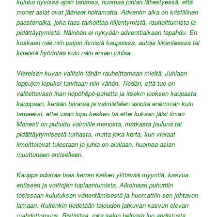
kuinka hyvissä ajoin tahansa, huomaa juhlan lähestyessä, että
monet asiat ovat jääneet hoitamatta. Adventin aika on kristillinen
paastonaika, joka taas tarkoittaa hiljentymistä, rauhoittumista ja
pidättäytymistä. Näinhän ei nykyään adventtiaikaan tapahdu. En
koskaan näe niin paljon ihmisiä kaupoissa, autoja liikenteessa tai
kiireistä hyörintää kuin näin ennen juhlaa.
Viereisen kuvan valitsin tähän rauhoittamaan mieltä. Juhlaan
loppujen lopuksi tarvitaan niin vähän. Tiedän, että tuo on
valitettavasti ihan höpöhöpö-puhetta ja itsekin juoksen kaupasta
kauppaan, kerään tavaraa ja valmistelen asioita enemmän kuin
tarpeeksi, ettei vaan lopu kesken tai ettei kukaan jäisi ilman.
Monesti on puhuttu valmiille menosta, matkasta jouluna tai
pidättäytymisestä turhasta, mutta joka kerta, kun vieraat
ilmoittelevat tulostaan ja juhla on alullaan, huomaa asian
muuttuneen entiselleen.
Kauppa odottaa taas kerran kaiken ylittävää myyntiä, kasvua
entiseen ja voittojen tuplaantumista. Aikoinaan puhuttiin
tosissaan kulutuksen vähentämisestä ja huomattiin sen johtavan
lamaan. Kuitenkin tiedetään talouden jatkuvan kasvun olevan
mahdottomuus. Ristiriitaa, joka sekin helposti luo ahdistusta