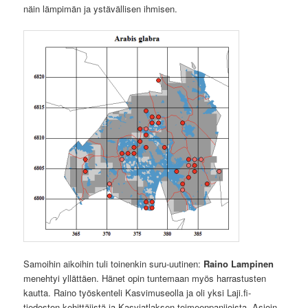
näin lämpimän ja ystävällisen ihmisen.
Samoihin aikoihin tuli toinenkin suru-uutinen:
Raino Lampinen
menehtyi yllättäen. Hänet opin tuntemaan myös harrastusten
kautta. Raino työskenteli Kasvimuseolla ja oli yksi Laji.fi-
tiedoston kehittäjistä ja Kasviatlaksen toimeenpanijoista. Asioin