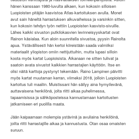
hänen kanssaan 1980-luvulta alkaen, kun kokosin silloisen
Luopioisten pitäjän kasvistoa Atlas-kartoituksen avulla. Monet
avut sain häneltä harrastuksen alkuvaiheissa ja varsinkin sitten,
kun kokosin tehdyn työn nettiin Luopioisten kasvisto-sivuille.
Lähes kaikki sivuston putkilokasvien levinneisyyskartat ovat
Rainon käsialaa. Kun aloin suunnitella sivustoa, pyysin Rainolta
apua. Ystävällisesti hän kertoi kiireistään saada valmiiksi
materiaalit yliopiston omiin nettijuttuihin, mutta lupasi silloin
koota myös kartat Luopioisista. Aikanaan ne sitten tulivat ja
saatoin avata sivustot kaikkien harrastajien käyttöön. Itse en
olisi näitä karttoja pystynyt tekemään. Raino Lampinen päivitti
myös kartat muutaman kerran, viimeksi 2018, jolloin Luopioisten
kartoitus tuli maaliin. Muistissani hän säilyy aina hymyilevänä,
auttavaisena henkilönä, jolta riitti aikaa puhelimessa,
tapaamisissa ja sähköposteissa kannustamaan kartoitusten
jatkamiseen eri puolilla maata.
Jään kaipaamaan molempia ystävinä ja avuliaina henkilöinä,
joilta riitti harrastajille aikaa ja kannustusta. Otan osaa omaisten
suruun.