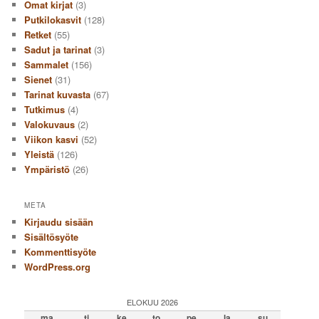
Omat kirjat
(3)
Putkilokasvit
(128)
Retket
(55)
Sadut ja tarinat
(3)
Sammalet
(156)
Sienet
(31)
Tarinat kuvasta
(67)
Tutkimus
(4)
Valokuvaus
(2)
Viikon kasvi
(52)
Yleistä
(126)
Ympäristö
(26)
META
Kirjaudu sisään
Sisältösyöte
Kommenttisyöte
WordPress.org
ELOKUU 2026
ma
ti
ke
to
pe
la
su