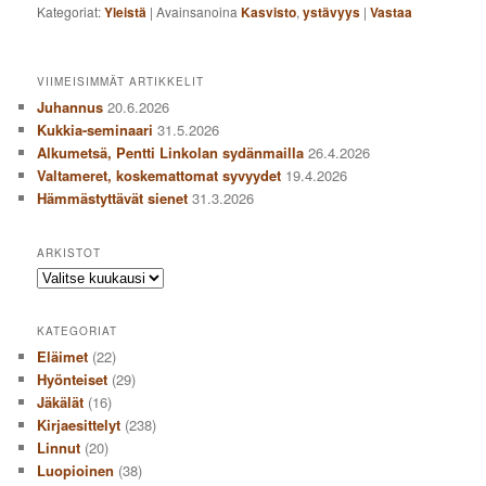
Kategoriat:
Yleistä
|
Avainsanoina
Kasvisto
,
ystävyys
|
Vastaa
VIIMEISIMMÄT ARTIKKELIT
Juhannus
20.6.2026
Kukkia-seminaari
31.5.2026
Alkumetsä, Pentti Linkolan sydänmailla
26.4.2026
Valtameret, koskemattomat syvyydet
19.4.2026
Hämmästyttävät sienet
31.3.2026
ARKISTOT
Arkistot
KATEGORIAT
Eläimet
(22)
Hyönteiset
(29)
Jäkälät
(16)
Kirjaesittelyt
(238)
Linnut
(20)
Luopioinen
(38)