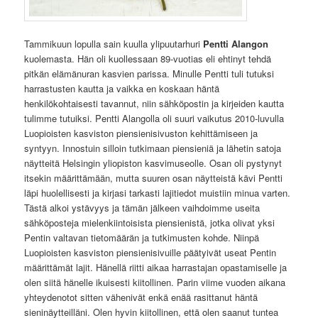
Tammikuun lopulla sain kuulla ylipuutarhuri
Pentti Alangon
kuolemasta. Hän oli kuollessaan 89-vuotias eli ehtinyt tehdä
pitkän elämänuran kasvien parissa. Minulle Pentti tuli tutuksi
harrastusten kautta ja vaikka en koskaan häntä
henkilökohtaisesti tavannut, niin sähköpostin ja kirjeiden kautta
tulimme tutuiksi. Pentti Alangolla oli suuri vaikutus 2010-luvulla
Luopioisten kasviston piensienisivuston kehittämiseen ja
syntyyn. Innostuin silloin tutkimaan piensieniä ja lähetin satoja
näytteitä Helsingin yliopiston kasvimuseolle. Osan oli pystynyt
itsekin määrittämään, mutta suuren osan näytteistä kävi Pentti
läpi huolellisesti ja kirjasi tarkasti lajitiedot muistiin minua varten.
Tästä alkoi ystävyys ja tämän jälkeen vaihdoimme useita
sähköposteja mielenkiintoisista piensienistä, jotka olivat yksi
Pentin valtavan tietomäärän ja tutkimusten kohde. Niinpä
Luopioisten kasviston piensienisivuille päätyivät useat Pentin
määrittämät lajit. Hänellä riitti aikaa harrastajan opastamiselle ja
olen siitä hänelle ikuisesti kiitollinen. Parin viime vuoden aikana
yhteydenotot sitten vähenivät enkä enää rasittanut häntä
sieninäytteilläni. Olen hyvin kiitollinen, että olen saanut tuntea