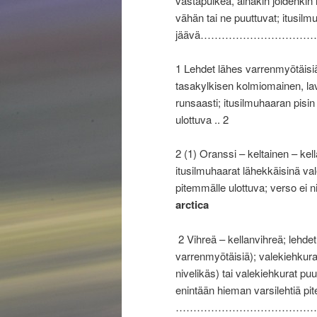
vastapuikea, ainakin joidenkin l
vähän tai ne puuttuvat; itusilm
jäävä…………………………
1 Lehdet lähes varrenmyötäisiä 
tasakylkisen kolmiomainen, lava
runsaasti; itusilmuhaaran pisin l
ulottuva .. 2
2 (1) Oranssi – keltainen – ke
itusilmuhaarat lähekkäisinä vale
pitemmälle ulottuva; 
arctica
2 Vihreä – kellanvihreä; lehdet
varrenmyötäisiä); valekiehkurat
nivelikäs) tai valekiehkurat puu
enintään hieman varsilehtiä pi
……………………………………