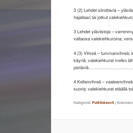
3 (2) Lehdet siirottavia – yläviis
hajallaan tai jotkut valeki
3 Lehdet yläviistoja – varrenmyöt
valtaosa valekiehkuroina; vers
4 (3) Vihreä – tummanvihreä; l
käyriä; valekiehkurat melko lähe
pistäviä…………………
4 Kellanvihreä – vaaleanvihreä;
suoria; valekiehkurat etäällä t
Kategoriat:
Putkilokasvit
|
Avainsan