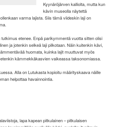
Kyynäröjärven kalliolta, mutta kun
kävin museolla näytettä
ollenkaan varma lajista. Siis tämä viideskin laji on
rma.
 tutkimus etenee. Enpä parikymmentä vuotta sitten olisi
linen ja jotenkin selkeä laji pilkotaan. Näin kuitenkin kävi,
 hämmentävää huomata, kuinka lajit muuttuvat myös
e etenkin kämmekkäkasvien vaikeassa taksonomiassa.
kuessa. Alla on Lutukasta kopioitu määrityskaava näille
 hieman helpottaa havainnointia.
alaviistoja, lapa kapean pitkulainen – pitkulaisen