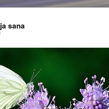
ja sana
ä