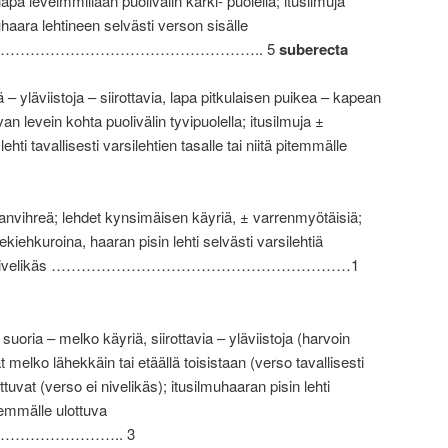
apa leveimmillään puolivälin kärki- puolella; itusilmuja
uhaara lehtineen selvästi verson sisälle
……………………………………………….. 5
suberecta
– yläviistoja – siirottavia, lapa pitkulaisen puikea – kapean
n levein kohta puolivälin tyvipuolella; itusilmuja ±
ehti tavallisesti varsilehtien tasalle tai niitä pitemmälle
llanvihreä; lehdet kynsimäisen käyriä, ± varrenmyötäisiä;
kiehkuroina, haaran pisin lehti selvästi varsilehtiä
verso ei nivelikäs ……………………………………………………1
 suoria – melko käyriä, siirottavia – yläviistoja (harvoin
 melko lähekkäin tai etäällä toisistaan (verso tavallisesti
ttuvat (verso ei nivelikäs); itusilmuhaaran pisin lehti
temmälle ulottuva
………………….. 3