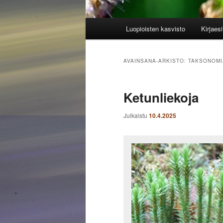
Päävalikko
Luopioisten kasvisto
Kirjaesi
AVAINSANA-ARKISTO:
TAKSONOMI
Ketunliekoja
Julkaistu
10.4.2025