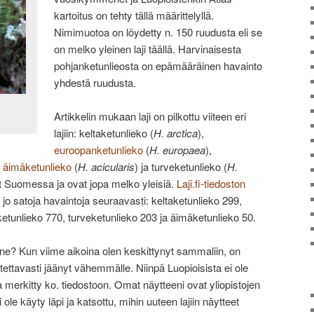
kartoitus on tehty tällä määrittelyllä.
Nimimuotoa on löydetty n. 150 ruudusta eli se
on melko yleinen laji täällä. Harvinaisesta
pohjanketunlieosta on epämääräinen havainto
yhdestä ruudusta.
Artikkelin mukaan laji on pilkottu viiteen eri
lajiin: keltaketunlieko (
H. arctica
),
euroopanketunlieko
(
H. europaea
),
,
äimäketunlieko
(
H. acicularis
) ja turveketunlieko (
H.
 Suomessa ja ovat jopa melko yleisiä.
Laji.fi-tiedoston
 jo satoja havaintoja seuraavasti: keltaketunlieko 299,
etunlieko 770, turveketunlieko 203 ja äimäketunlieko 50.
anne? Kun viime aikoina olen keskittynyt sammaliin, on
itettavasti jäänyt vähemmälle. Niinpä Luopioisista ei ole
a merkitty ko. tiedostoon. Omat näytteeni ovat yliopistojen
 ole käyty läpi ja katsottu, mihin uuteen lajiin näytteet