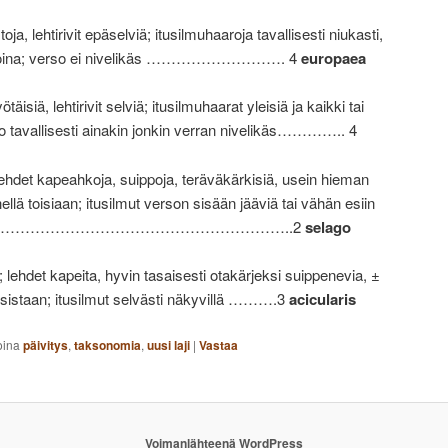
toja, lehtirivit epäselviä; itusilmuhaaroja tavallisesti niukasti,
ehkuroina; verso ei nivelikäs ………………………. 4
europaea
äisiä, lehtirivit selviä; itusilmuhaarat yleisiä ja kaikki tai
o tavallisesti ainakin jonkin verran nivelikäs………….. 4
ehdet kapeahkoja, suippoja, teräväkärkisiä, usein hieman
llä toisiaan; itusilmut verson sisään jääviä tai vähän esiin
…………………………………………………………..2
selago
 lehdet kapeita, hyvin tasaisesti otakärjeksi suippenevia, ±
oisistaan; itusilmut selvästi näkyvillä ……….3
acicularis
oina
päivitys
,
taksonomia
,
uusi laji
|
Vastaa
Voimanlähteenä WordPress