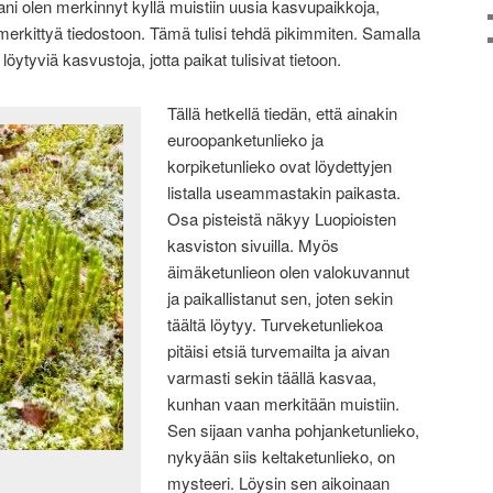
ni olen merkinnyt kyllä muistiin uusia kasvupaikkoja,
 merkittyä tiedostoon. Tämä tulisi tehdä pikimmiten. Samalla
ytyviä kasvustoja, jotta paikat tulisivat tietoon.
Tällä hetkellä tiedän, että ainakin
euroopanketunlieko ja
korpiketunlieko ovat löydettyjen
listalla useammastakin paikasta.
Osa pisteistä näkyy Luopioisten
kasviston sivuilla. Myös
äimäketunlieon olen valokuvannut
ja paikallistanut sen, joten sekin
täältä löytyy. Turveketunliekoa
pitäisi etsiä turvemailta ja aivan
varmasti sekin täällä kasvaa,
kunhan vaan merkitään muistiin.
Sen sijaan vanha pohjanketunlieko,
nykyään siis keltaketunlieko, on
mysteeri. Löysin sen aikoinaan