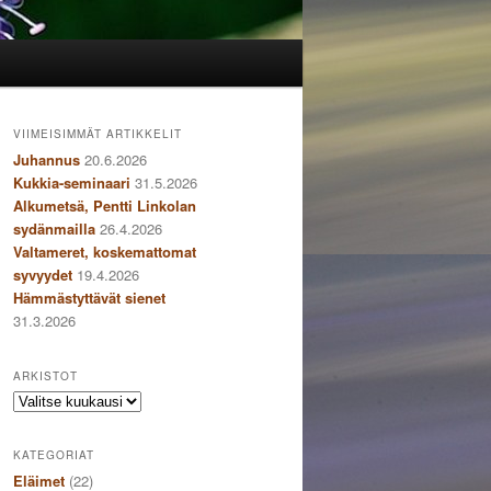
VIIMEISIMMÄT ARTIKKELIT
Juhannus
20.6.2026
Kukkia-seminaari
31.5.2026
Alkumetsä, Pentti Linkolan
sydänmailla
26.4.2026
Valtameret, koskemattomat
syvyydet
19.4.2026
Hämmästyttävät sienet
31.3.2026
ARKISTOT
Arkistot
KATEGORIAT
Eläimet
(22)