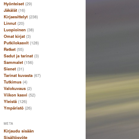
Hyönteiset
(29)
Jäkälät
(16)
Kirjaesittelyt
(238)
Linnut
(20)
Luopioinen
(38)
Omat kirjat
(3)
Putkilokasvit
(128)
Retket
(55)
Sadut ja tarinat
(3)
Sammalet
(156)
Sienet
(31)
Tarinat kuvasta
(67)
Tutkimus
(4)
Valokuvaus
(2)
Viikon kasvi
(52)
Yleistä
(126)
Ympäristö
(26)
META
Kirjaudu sisään
Sisältösyöte