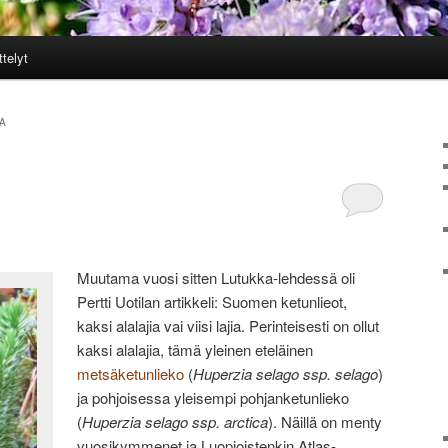
ttelyt
A
Muutama vuosi sitten Lutukka-lehdessä oli
Pertti Uotilan artikkeli: Suomen ketunlieot,
kaksi alalajia vai viisi lajia. Perinteisesti on ollut
kaksi alalajia, tämä yleinen eteläinen
metsäketunlieko
(
Huperzia selago ssp. selago
)
ja pohjoisessa yleisempi pohjanketunlieko
(
Huperzia selago ssp. arctica
). Näillä on menty
vuosikymmenet ja Luopioistenkin Atlas-