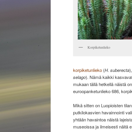
Korpiketunlieko
korpiketunlieko
(
H. suberecta
)
selago
). Nämä kaikki kasvavat
mukaan tällä hetkellä näistä on
euroopanketunlieko 686, korpik
Mikä sitten on Luopioisten til
putkilokasvien havainnointi val
yhtään havaintoa näistä lajeist
museoissa ja ilmeisesti näitä ei