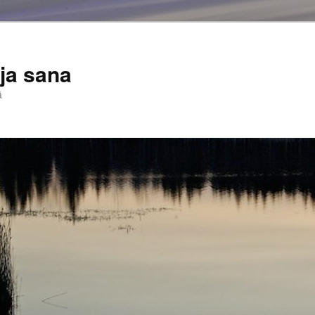
ja sana
ä