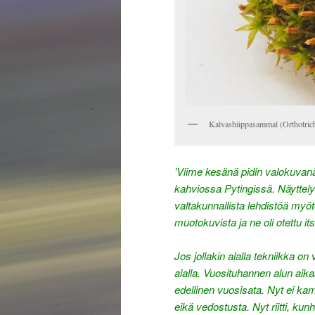
Kalvashiippasammal (Orthotric
’Viime kesänä pidin valokuvanä
kahviossa Pytingissä. Näyttely 
valtakunnallista lehdistöä myöt
muotokuvista ja ne oli otettu its
Jos jollakin alalla tekniikka o
alalla. Vuosituhannen alun aik
edellinen vuosisata. Nyt ei kam
eikä vedostusta. Nyt riitti, kun