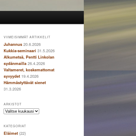
VIIMEISIMMÄT ARTIKKELIT
Juhannus
20.6.2026
Kukkia-seminaari
31.5.2026
Alkumetsä, Pentti Linkolan
sydänmailla
26.4.2026
Valtameret, koskemattomat
syvyydet
19.4.2026
Hämmästyttävät sienet
31.3.2026
ARKISTOT
Arkistot
KATEGORIAT
Eläimet
(22)