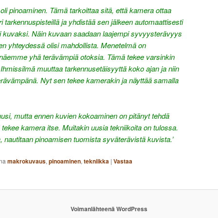
oli pinoaminen. Tämä tarkoittaa sitä, että kamera ottaa
arkennuspisteillä ja yhdistää sen jälkeen automaattisesti
eksi kuvaksi. Näin kuvaan saadaan laajempi syvyysterävyys
en yhteydessä olisi mahdollista. Menetelmä on
n näemme yhä terävämpiä otoksia. Tämä tekee varsinkin
hmissilmä muuttaa tarkennusetäisyyttä koko ajan ja niin
terävämpänä. Nyt sen tekee kamerakin ja näyttää samalla
uusi, mutta ennen kuvien kokoaminen on pitänyt tehdä
 tekee kamera itse. Muitakin uusia tekniikoita on tulossa.
a, nautitaan pinoamisen tuomista syväterävistä kuvista.’
na
makrokuvaus
,
pinoaminen
,
tekniikka
|
Vastaa
Voimanlähteenä WordPress