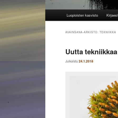
Päävalikko
Luopioisten kasvisto
Kirjaesi
AVAINSANA-ARKISTO:
TEKNIIKKA
Uutta tekniikkaa
Julkaistu
24.1.2018