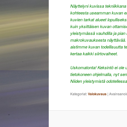
Näyttelyni kuvissa tekniikkana 
kohteesta useamman kuvan eri t
kuvien tarkat alueet lopullis
kuin yksittäisen kuvan ottamis
yleistymässä vauhdilla ja pia
makrokuvauksesta näyttävää. I
aistimme kuvan todellisuutta 
kertaa kaikki siirtovaiheet.
Uskomatonta! Keksintö ei ole 
tietokoneen ohjelmalla, nyt sen
Niiden yleistymistä odotelless
Kategoriat:
Valokuvaus
|
Avainsanoi