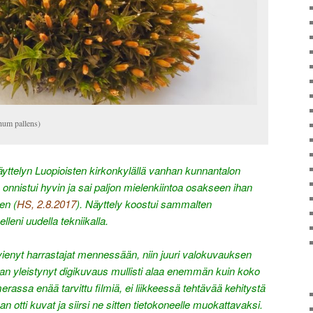
hum pallens)
yttelyn Luopioisten kirkonkylällä vanhan kunnantalon
onnistui hyvin ja sai paljon mielenkiintoa osakseen ihan
en (
HS, 2.8.2017
). Näyttely koostui sammalten
elleni uudella tekniikalla.
n vienyt harrastajat mennessään, niin juuri valokuvauksen
aan yleistynyt digikuvaus mullisti alaa enemmän kuin koko
erassa enää tarvittu filmiä, ei liikkeessä tehtävää kehitystä
han otti kuvat ja siirsi ne sitten tietokoneelle muokattavaksi.