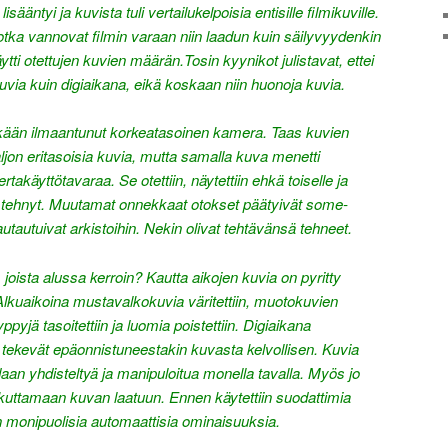
sääntyi ja kuvista tuli vertailukelpoisia entisille filmikuville.
jotka vannovat filmin varaan niin laadun kuin säilyvyydenkin
tti otettujen kuvien määrän.Tosin kyynikot julistavat, ettei
kuvia kuin digiaikana, eikä koskaan niin huonoja kuvia.
kään ilmaantunut korkeatasoinen kamera. Taas kuvien
paljon eritasoisia kuvia, mutta samalla kuva menetti
rtakäyttötavaraa. Se otettiin, näytettiin ehkä toiselle ja
sä tehnyt. Muutamat onnekkaat otokset päätyivät some-
 hautautuivat arkistoihin. Nekin olivat tehtävänsä tehneet.
, joista alussa kerroin? Kautta aikojen kuvia on pyritty
lkuaikoina mustavalkokuvia väritettiin, muotokuvien
ppyjä tasoitettiin ja luomia poistettiin. Digiaikana
 tekevät epäonnistuneestakin kuvasta kelvollisen. Kuvia
n yhdisteltyä ja manipuloitua monella tavalla. Myös jo
kuttamaan kuvan laatuun. Ennen käytettiin suodattimia
 monipuolisia automaattisia ominaisuuksia.