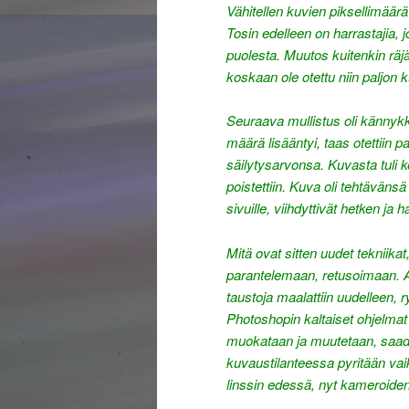
Vähitellen kuvien piksellimäärä li
Tosin edelleen on harrastajia, 
puolesta. Muutos kuitenkin räjäy
koskaan ole otettu niin paljon 
Seuraava mullistus oli kännyk
määrä lisääntyi, taas otettiin 
säilytysarvonsa. Kuvasta tuli ke
poistettiin. Kuva oli tehtävän
sivuille, viihdyttivät hetken ja
Mitä ovat sitten uudet tekniikat
parantelemaan, retusoimaan. A
taustoja maalattiin uudelleen, ry
Photoshopin kaltaiset ohjelmat
muokataan ja muutetaan, saadaa
kuvaustilanteessa pyritään vai
linssin edessä, nyt kameroiden