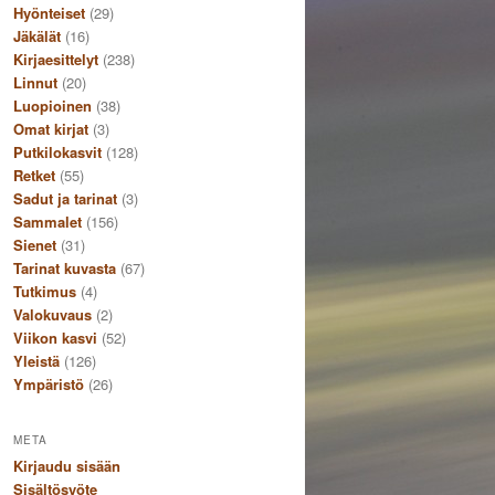
Hyönteiset
(29)
Jäkälät
(16)
Kirjaesittelyt
(238)
Linnut
(20)
Luopioinen
(38)
Omat kirjat
(3)
Putkilokasvit
(128)
Retket
(55)
Sadut ja tarinat
(3)
Sammalet
(156)
Sienet
(31)
Tarinat kuvasta
(67)
Tutkimus
(4)
Valokuvaus
(2)
Viikon kasvi
(52)
Yleistä
(126)
Ympäristö
(26)
META
Kirjaudu sisään
Sisältösyöte