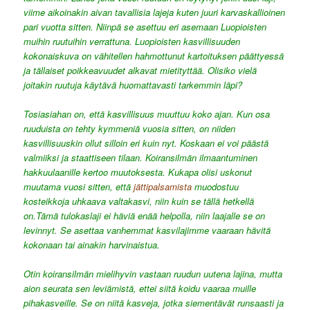
viime aikoinakin aivan tavallisia lajeja kuten juuri karvaskallioinen
pari vuotta sitten. Niinpä se asettuu eri asemaan Luopioisten
muihin ruutuihin verrattuna. Luopioisten kasvillisuuden
kokonaiskuva on vähitellen hahmottunut kartoituksen päättyessä
ja tällaiset poikkeavuudet alkavat mietityttää. Olisiko vielä
joitakin ruutuja käytävä huomattavasti tarkemmin läpi?
Tosiasiahan on, että kasvillisuus muuttuu koko ajan. Kun osa
ruuduista on tehty kymmeniä vuosia sitten, on niiden
kasvillisuuskin ollut silloin eri kuin nyt. Koskaan ei voi päästä
valmiiksi ja staattiseen tilaan. Koiransilmän ilmaantuminen
hakkuulaanille kertoo muutoksesta. Kukapa olisi uskonut
muutama vuosi sitten, että
jättipalsamista
muodostuu
kosteikkoja uhkaava valtakasvi, niin kuin se tällä hetkellä
on.Tämä tulokaslaji ei häviä enää helpolla, niin laajalle se on
levinnyt. Se asettaa vanhemmat kasvilajimme vaaraan hävitä
kokonaan tai ainakin harvinaistua.
Otin koiransilmän mielihyvin vastaan ruudun uutena lajina, mutta
aion seurata sen leviämistä, ettei siitä koidu vaaraa muille
pihakasveille. Se on niitä kasveja, jotka siementävät runsaasti ja