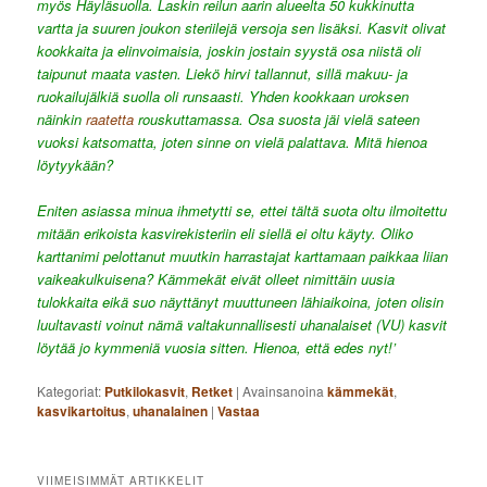
myös Häyläsuolla. Laskin reilun aarin alueelta 50 kukkinutta
vartta ja suuren joukon steriilejä versoja sen lisäksi. Kasvit olivat
kookkaita ja elinvoimaisia, joskin jostain syystä osa niistä oli
taipunut maata vasten. Liekö hirvi tallannut, sillä makuu- ja
ruokailujälkiä suolla oli runsaasti. Yhden kookkaan uroksen
näinkin
raatetta
rouskuttamassa. Osa suosta jäi vielä sateen
vuoksi katsomatta, joten sinne on vielä palattava. Mitä hienoa
löytyykään?
Eniten asiassa minua ihmetytti se, ettei tältä suota oltu ilmoitettu
mitään erikoista kasvirekisteriin eli siellä ei oltu käyty. Oliko
karttanimi pelottanut muutkin harrastajat karttamaan paikkaa liian
vaikeakulkuisena? Kämmekät eivät olleet nimittäin uusia
tulokkaita eikä suo näyttänyt muuttuneen lähiaikoina, joten olisin
luultavasti voinut nämä valtakunnallisesti uhanalaiset (VU) kasvit
löytää jo kymmeniä vuosia sitten. Hienoa, että edes nyt!’
Kategoriat:
Putkilokasvit
,
Retket
|
Avainsanoina
kämmekät
,
kasvikartoitus
,
uhanalainen
|
Vastaa
VIIMEISIMMÄT ARTIKKELIT