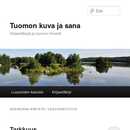
Siirry
Siirry
sisältöön
toissijaiseen
Etsi
sisältöön
Tuomon kuva ja sana
Kirjaesittelyjä ja luonnon ihmeitä
Päävalikko
Luopioisten kasvisto
Kirjaesittelyt
AVAINSANA-ARKISTO:
KASVIKARTOITUS
Tarkkuus