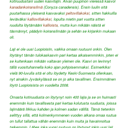
kotiruudustani uuden kasvilajin. Aivan puupinon vieressä kasvoi
kanadankoiransilmä
(Conyza canadensis). Ensin luulin sitä
puutarhassa yleisenä kasvavaksi
peltovillakoksi
, sitten hakkuilla
leviäväksi
kalliovillakoksi
, lopulta mietin pari vuotta sitten
ruudulta löytämääni
kallioista
, mutta kun mikään näistä ei
täsmännyt, päädyin koiransilmään ja sehän se kirjankin mukaan
oli.
Laji ei ole uusi Luopioisiin, vaikka omaan ruutuuni onkin. Olen
löytänyt tämän tulokaskasvin pari kertaa aikaisemminkin, joten ei
se kuitenkaan mikään valtavan yleinen ole. Kasvi on levinnyt
tällä vuosituhannella koko ajan pohjoisemmaksi. Esimerkiksi
vielä 90-luvulla sitä ei oltu löydetty Keski-Suomesta ollenkaan,
nyt ainakin Jyväskylässä se on jo aika tavallinen. Ensimmäinen
löytö Luopioisista on vuodelta 2008.
Omasta kotiruudusta on löytynyt noin 400 lajia ja se on huimasti
enemmän kuin tavallisesta pari kertaa kolutusta ruudusta, joissa
lajimäärä liikkuu kahden ja kolmen sadan välillä. Tämä tietenkin
selittyy sillä, että kolmenkymmenen vuoden aikana omaa ruutua
on tullut tallattua vähän enemmän kuin muita ja havainnoitua
tarkemmin. Lähes joka vuosi ruutuun on löytynyt jokin uusi laji,