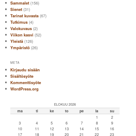
Sammalet
(156)
Sienet
(31)
Tarinat kuvasta
(67)
Tutkimus
(4)
Valokuvaus
(2)
Viikon kasvi
(52)
Yleistä
(126)
Ympäristö
(26)
META
Kirjaudu sisään
Sisältösyöte
Kommenttisyöte
WordPress.org
ELOKUU 2026
ma
ti
ke
to
pe
la
su
1
2
3
4
5
6
7
8
9
10
11
12
13
14
15
16
17
18
19
20
21
22
23