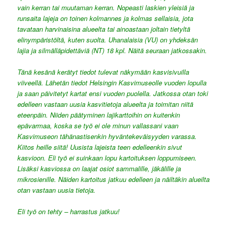
vain kerran tai muutaman kerran. Nopeasti laskien yleisiä ja
runsaita lajeja on toinen kolmannes ja kolmas sellaisia, jota
tavataan harvinaisina alueelta tai ainoastaan joltain tietyltä
elinympäristöltä, kuten suolta. Uhanalaisia (VU) on yhdeksän
lajia ja silmälläpidettäviä (NT) 18 kpl. Näitä seuraan jatkossakin.
Tänä kesänä kerätyt tiedot tulevat näkymään kasvisivuilla
viiveellä. Lähetän tiedot Helsingin Kasvimuseolle vuoden lopulla
ja saan päivitetyt kartat ensi vuoden puolella. Jatkossa otan toki
edelleen vastaan uusia kasvitietoja alueelta ja toimitan niitä
eteenpäin. Niiden päätyminen lajikarttoihin on kuitenkin
epävarmaa, koska se työ ei ole minun vallassani vaan
Kasvimuseon tähänastisenkin hyväntekeväisyyden varassa.
Kiitos heille siitä! Uusista lajeista teen edelleenkin sivut
kasvioon. Eli työ ei suinkaan lopu kartoituksen loppumiseen.
Lisäksi kasviossa on laajat osiot sammalille, jäkälille ja
mikrosienille. Näiden kartoitus jatkuu edelleen ja näiltäkin alueilta
otan vastaan uusia tietoja.
Eli työ on tehty – harrastus jatkuu!