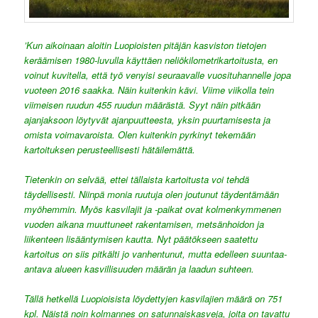
’Kun aikoinaan aloitin Luopioisten pitäjän kasviston tietojen
keräämisen 1980-luvulla käyttäen neliökilometrikartoitusta, en
voinut kuvitella, että työ venyisi seuraavalle vuosituhannelle jopa
vuoteen 2016 saakka. Näin kuitenkin kävi. Viime viikolla tein
viimeisen ruudun 455 ruudun määrästä. Syyt näin pitkään
ajanjaksoon löytyvät ajanpuutteesta, yksin puurtamisesta ja
omista voimavaroista. Olen kuitenkin pyrkinyt tekemään
kartoituksen perusteellisesti hätäilemättä.
Tietenkin on selvää, ettei tällaista kartoitusta voi tehdä
täydellisesti. Niinpä monia ruutuja olen joutunut täydentämään
myöhemmin. Myös kasvilajit ja -paikat ovat kolmenkymmenen
vuoden aikana muuttuneet rakentamisen, metsänhoidon ja
liikenteen lisääntymisen kautta. Nyt päätökseen saatettu
kartoitus on siis pitkälti jo vanhentunut, mutta edelleen suuntaa-
antava alueen kasvillisuuden määrän ja laadun suhteen.
Tällä hetkellä Luopioisista löydettyjen kasvilajien määrä on 751
kpl. Näistä noin kolmannes on satunnaiskasveja, joita on tavattu