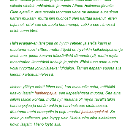
viikolla vihdoin rohkaistuin ja menin Aitoon Halisevanjärvelle.
Olen ajatellut, että järvellä tarvitaan vene tai ainakin suosukset
kartan mukaan, mutta niin huonosti olen karttaa lukenut, etten
tajunnut, ettei suo ole suota kummempi, vaikka sen nimessä
onkin sana järvi.
Halisevanjärven länsipää on hyvin vetinen ja siellä kävin jo
muutama vuosi sitten, mutta itäpää on hyvinkin kulkukelpoinen ja
avoin suo, jossa kasvaa käkkäräistä rämemäntyä, mutta myös
mesotrofiaa ilmentäviä koivuja ja pajuja. Ehkä tuon osan suota
voisi tyypittää jonkinlaiseksi luhdaksi. Tämän itäpään suosta siis
kiersin kartoitusmielessä.
Iloinen yllätys odotti lähes heti, kun avosuolle astui, mättäillä
kasvoi laajalti
hanhenpajua
, sen kapealehtistä muotoa. Sitä aina
silloin tällöin kohtaa, mutta nyt mukana oli myös tavallistakin
hanhenpajua ja sehän onkin jo harvinaisuus sisämaassa.
Muutama metri eteenpäin ja paju muuttui
juolukkapajuksi
. Se
onkin jo sellainen, jota löytyy vain Kurkisuolta eikä sieltäkään
kovin laajalti. Hieno löytö siis.