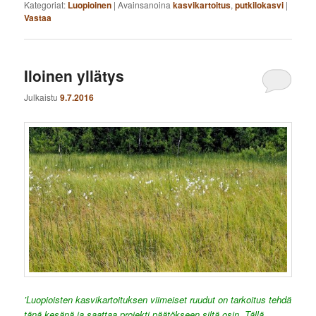
Kategoriat:
Luopioinen
|
Avainsanoina
kasvikartoitus
,
putkilokasvi
|
Vastaa
Iloinen yllätys
Julkaistu
9.7.2016
’Luopioisten kasvikartoituksen viimeiset ruudut on tarkoitus tehdä
tänä kesänä ja saattaa projekti päätökseen siltä osin. Tällä