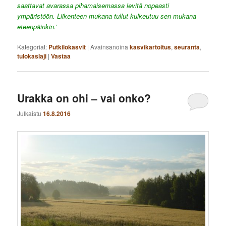
saattavat avarassa pihamaisemassa levitä nopeasti
ympäristöön. Liikenteen mukana tullut kulkeutuu sen mukana
eteenpäinkin.’
Kategoriat:
Putkilokasvit
|
Avainsanoina
kasvikartoitus
,
seuranta
,
tulokaslaji
|
Vastaa
Urakka on ohi – vai onko?
Julkaistu
16.8.2016