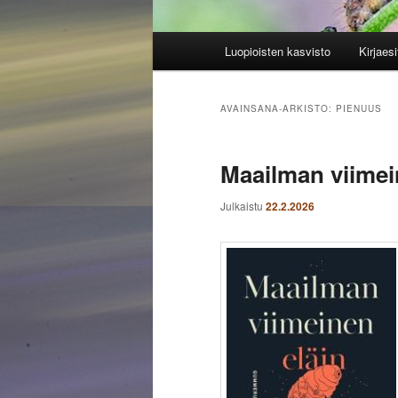
Päävalikko
Luopioisten kasvisto
Kirjaesi
AVAINSANA-ARKISTO:
PIENUUS
Maailman viimei
Julkaistu
22.2.2026