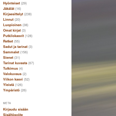
Hyönteiset
(29)
Jäkälät
(16)
Kirjaesittelyt
(238)
Linnut
(20)
Luopioinen
(38)
Omat kirjat
(3)
Putkilokasvit
(128)
Retket
(55)
Sadut ja tarinat
(3)
Sammalet
(156)
Sienet
(31)
Tarinat kuvasta
(67)
Tutkimus
(4)
Valokuvaus
(2)
Viikon kasvi
(52)
Yleistä
(126)
Ympäristö
(26)
META
Kirjaudu sisään
Sisältösyöte