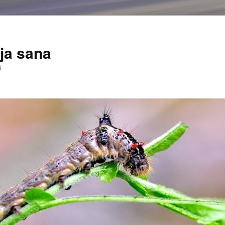
ja sana
ä