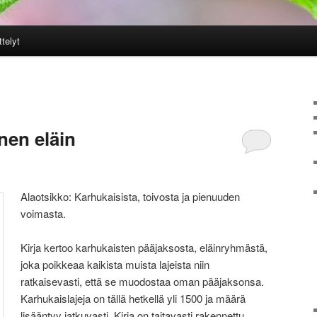
ttelyt
nen eläin
Alaotsikko: Karhukaisista, toivosta ja pienuuden
voimasta.
Kirja kertoo karhukaisten pääjaksosta, eläinryhmästä,
joka poikkeaa kaikista muista lajeista niin
ratkaisevasti, että se muodostaa oman pääjaksonsa.
Karhukaislajeja on tällä hetkellä yli 1500 ja määrä
lisääntyy jatkuvasti. Kirja on taitavasti rakennettu