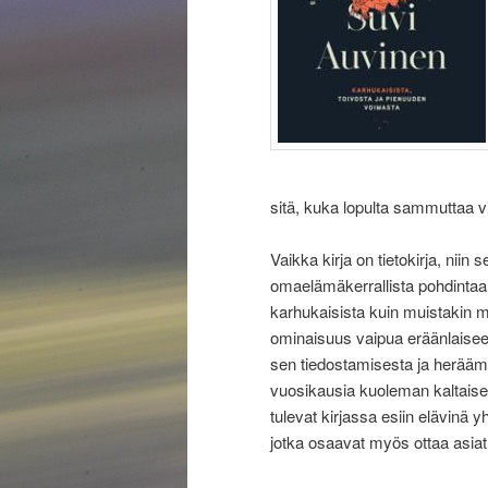
sitä, kuka lopulta sammuttaa v
Vaikka kirja on tietokirja, niin 
omaelämäkerrallista pohdintaa. K
karhukaisista kuin muistakin m
ominaisuus vaipua eräänlaise
sen tiedostamisesta ja heräämi
vuosikausia kuoleman kaltais
tulevat kirjassa esiin elävinä y
jotka osaavat myös ottaa asiat