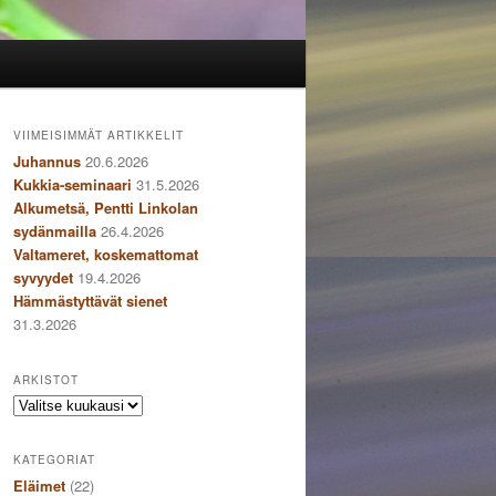
VIIMEISIMMÄT ARTIKKELIT
Juhannus
20.6.2026
Kukkia-seminaari
31.5.2026
Alkumetsä, Pentti Linkolan
sydänmailla
26.4.2026
Valtameret, koskemattomat
syvyydet
19.4.2026
Hämmästyttävät sienet
31.3.2026
ARKISTOT
Arkistot
KATEGORIAT
Eläimet
(22)