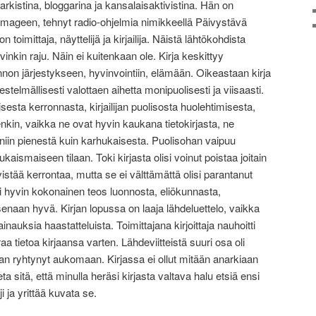
anarkistina, bloggarina ja kansalaisaktivistina. Hän on
a Imageen, tehnyt radio-ohjelmia nimikkeellä Päivystävä
 toimittaja, näyttelijä ja kirjailija. Näistä lähtökohdista
vinkin raju. Näin ei kuitenkaan ole. Kirja keskittyy
nnon järjestykseen, hyvinvointiin, elämään. Oikeastaan kirja
stelmällisesti valottaen aihetta monipuolisesti ja viisaasti.
sesta kerronnasta, kirjailijan puolisosta huolehtimisesta,
nkin, vaikka ne ovat hyvin kaukana tietokirjasta, ne
 niin pienestä kuin karhukaisesta. Puolisohan vaipuu
aismaiseen tilaan. Toki kirjasta olisi voinut poistaa joitain
vistää kerrontaa, mutta se ei välttämättä olisi parantanut
li hyvin kokonainen teos luonnosta, eliökunnasta,
naan hyvä. Kirjan lopussa on laaja lähdeluettelo, vaikka
inauksia haastatteluista. Toimittajana kirjoittaja nauhoitti
aa tietoa kirjaansa varten. Lähdeviitteistä suuri osa oli
kaan ryhtynyt aukomaan. Kirjassa ei ollut mitään anarkiaan
eta sitä, että minulla heräsi kirjasta valtava halu etsiä ensi
 ja yrittää kuvata se.