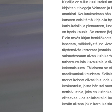
Kirjailija on tullut kuuluisaksi 
kirjoittanut blogeja Voimaan j
anarkisti. Koulutukseltaan hän on
katsoen voisi tämä kirja olla hy
karhukaisiin ja pienuuteen, luo
on hyvin kaunis. Se etenee järje
Pidin myös kirjan henkilökohtai
lapsesta, mökkeilystä jne. Jote
täydensivät kerrontaa jostakin
sairaudessaan aivan kuin karhuk
turhantuntuisia kuvauksia ja tii
kokonaisuutta. Tällaisena se o
maailmankaikkeudesta. Sellaise
monet kohdat olivatkin suoria la
keskustelut, joista hän sai suor
nettisivustoja, joita en kuiten
viittaavaa. Jos sellaiseksi ei lu
kesän aikana jokin karhukaislaji