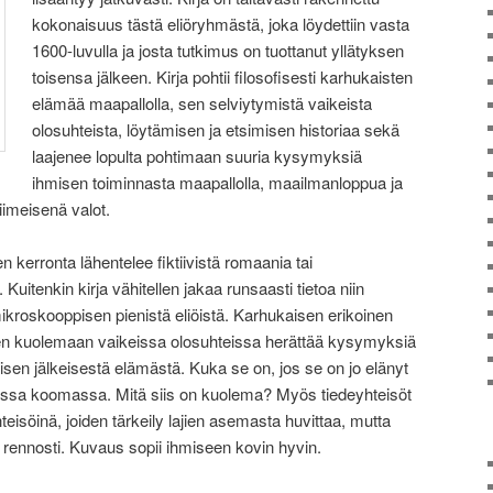
kokonaisuus tästä eliöryhmästä, joka löydettiin vasta
1600-luvulla ja josta tutkimus on tuottanut yllätyksen
toisensa jälkeen. Kirja pohtii filosofisesti karhukaisten
elämää maapallolla, sen selviytymistä vaikeista
olosuhteista, löytämisen ja etsimisen historiaa sekä
laajenee lopulta pohtimaan suuria kysymyksiä
ihmisen toiminnasta maapallolla, maailmanloppua ja
iimeisenä valot.
sen kerronta lähentelee fiktiivistä romaania tai
uitenkin kirja vähitellen jakaa runsaasti tietoa niin
ikroskooppisen pienistä eliöistä. Karhukaisen erikoinen
en kuolemaan vaikeissa olosuhteissa herättää kysymyksiä
sen jälkeisestä elämästä. Kuka se on, jos se on jo elänyt
essa koomassa. Mitä siis on kuolema? Myös tiedeyhteisöt
hteisöinä, joiden tärkeily lajien asemasta huvittaa, mutta
 rennosti. Kuvaus sopii ihmiseen kovin hyvin.