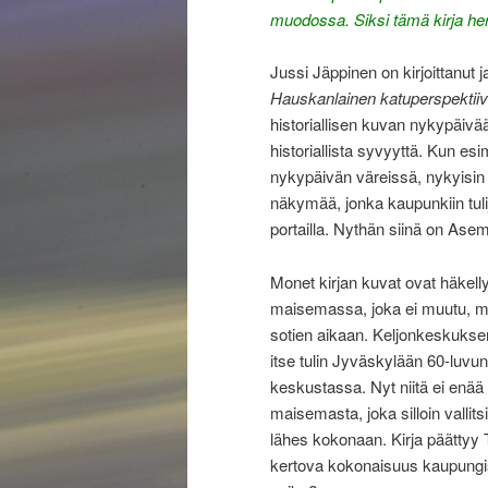
muodossa. Siksi tämä kirja herä
Jussi Jäppinen on kirjoittanut 
Hauskanlainen katuperspektiiv
historiallisen kuvan nykypäivä
historiallista syvyyttä. Kun 
nykypäivän väreissä, nykyisin 
näkymää, jonka kaupunkiin tul
portailla. Nythän siinä on Ase
Monet kirjan kuvat ovat häkelly
maisemassa, joka ei muutu, mu
sotien aikaan. Keljonkeskuksen
itse tulin Jyväskylään 60-luvun
keskustassa. Nyt niitä ei enää o
maisemasta, joka silloin vallits
lähes kokonaan. Kirja päättyy
kertova kokonaisuus kaupungiss