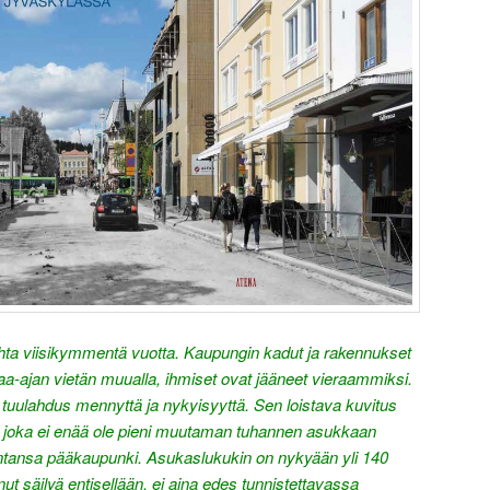
ta viisikymmentä vuotta. Kaupungin kadut ja rakennukset
paa-ajan vietän muualla, ihmiset ovat jääneet vieraammiksi.
en tuulahdus mennyttä ja nykyisyyttä. Sen loistava kuvitus
, joka ei enää ole pieni muutaman tuhannen asukkaan
tansa pääkaupunki. Asukaslukukin on nykyään yli 140
nut säilyä entisellään, ei aina edes tunnistettavassa