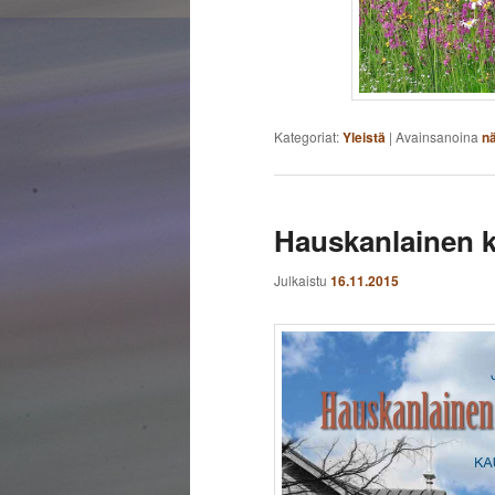
Kategoriat:
Yleistä
|
Avainsanoina
nä
Hauskanlainen k
Julkaistu
16.11.2015