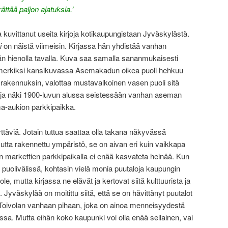
ttää paljon ajatuksia.’
ja kuvittanut useita kirjoja kotikaupungistaan Jyväskylästä.
i
on näistä viimeisin. Kirjassa hän yhdistää vanhan
än hienolla tavalla. Kuva saa samalla sananmukaisesti
esimerkiksi kansikuvassa Asemakadun oikea puoli hehkuu
rakennuksin, valottaa mustavalkoinen vasen puoli sitä
ija näki 1900-luvun alussa seistessään vanhan aseman
ma-aukion parkkipaikka.
ttäviä. Jotain tuttua saattaa olla takana näkyvässä
tta rakennettu ympäristö, se on aivan eri kuin vaikkapa
 markettien parkkipaikalla ei enää kasvateta heinää. Kun
 puolivälissä, kohtasin vielä monia puutaloja kaupungin
le, mutta kirjassa ne elävät ja kertovat siitä kulttuurista ja
i. Jyväskylää on moitittu siitä, että se on hävittänyt puutalot
 Toivolan vanhaan pihaan, joka on ainoa menneisyydestä
a. Mutta eihän koko kaupunki voi olla enää sellainen, vai