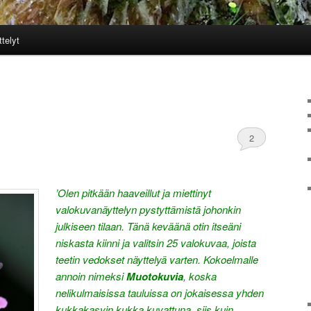
ttelyt
2
’Olen pitkään haaveillut ja miettinyt
valokuvanäyttelyn pystyttämistä johonkin
julkiseen tilaan. Tänä keväänä otin itseäni
niskasta kiinni ja valitsin 25 valokuvaa, joista
teetin vedokset näyttelyä varten. Kokoelmalle
annoin nimeksi
Muotokuvia
, koska
nelikulmaisissa tauluissa on jokaisessa yhden
kukkakasvin kukka kuvattuna, siis kuin