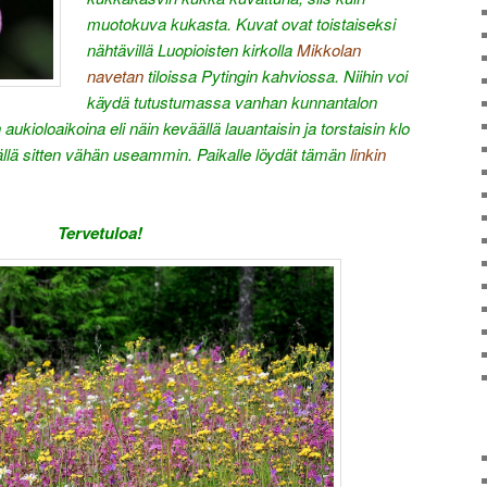
muotokuva kukasta. Kuvat ovat toistaiseksi
nähtävillä Luopioisten kirkolla
Mikkolan
navetan
tiloissa Pytingin kahviossa. Niihin voi
käydä tutustumassa vanhan kunnantalon
 aukioloaikoina eli näin keväällä lauantaisin ja torstaisin klo
ällä sitten vähän useammin. Paikalle löydät tämän
linkin
Tervetuloa!