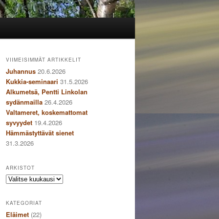
VIIMEISIMMÄT ARTIKKELIT
Juhannus
20.6.2026
Kukkia-seminaari
31.5.2026
Alkumetsä, Pentti Linkolan
sydänmailla
26.4.2026
Valtameret, koskemattomat
syvyydet
19.4.2026
Hämmästyttävät sienet
31.3.2026
ARKISTOT
Arkistot
KATEGORIAT
Eläimet
(22)