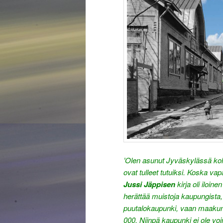
’Olen asunut Jyväskylässä koh
ovat tulleet tutuiksi. Koska va
Jussi Jäppisen
kirja oli iloin
herättää muistoja kaupungista
puutalokaupunki, vaan maakun
000. Niinpä kaupunki ei ole voi