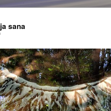
ja sana
ä