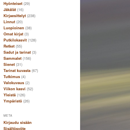
Hyönteiset
(29)
Jäkälät
(16)
Kirjaesittelyt
(238)
Linnut
(20)
Luopioinen
(38)
Omat kirjat
(3)
Putkilokasvit
(128)
Retket
(55)
Sadut ja tarinat
(3)
Sammalet
(156)
Sienet
(31)
Tarinat kuvasta
(67)
Tutkimus
(4)
Valokuvaus
(2)
Viikon kasvi
(52)
Yleistä
(126)
Ympäristö
(26)
META
Kirjaudu sisään
Sisältösyöte