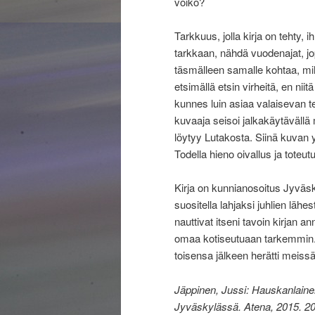
voiko?
Tarkkuus, jolla kirja on tehty, 
tarkkaan, nähdä vuodenajat, jo
täsmälleen samalle kohtaa, mi
etsimällä etsin virheitä, en nii
kunnes luin asiaa valaisevan t
kuvaaja seisoi jalkakäytävällä
löytyy Lutakosta. Siinä kuvan 
Todella hieno oivallus ja toteut
Kirja on kunnianosoitus Jyväskyl
suositella lahjaksi juhlien l
nauttivat itseni tavoin kirjan 
omaa kotiseutuaan tarkemmin. K
toisensa jälkeen herätti meissä
Jäppinen, Jussi: Hauskanlaine
Jyväskylässä. Atena, 2015. 20