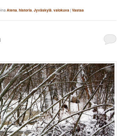
oina
Atena
,
historia
,
Jyväskylä
,
valokuva
|
Vastaa
ä