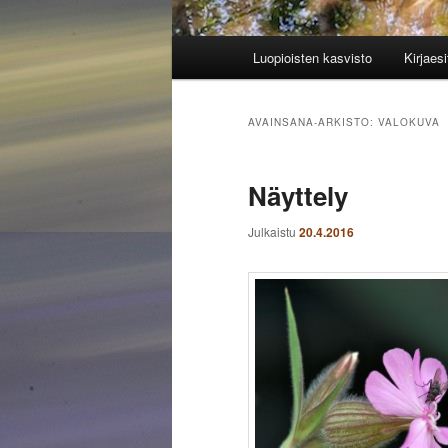
Päävalikko
Luopioisten kasvisto
Kirjaesi
AVAINSANA-ARKISTO:
VALOKUVA
Näyttely
Julkaistu
20.4.2016