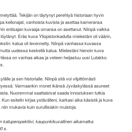
ihmetyttää. Tekijän on täytynyt perehtyä historiaan hyvin
pa kellonajat, vanhoista kuvista ja asettaa kameransa
hin entisajan kuvaaja omansa on asettanut. Niinpä vaikka
tä löytänyt. Eräs kuva Yliopistonkadulta mielestäni oli väärin,
ekstin: katua oli levennetty. Niinpä vanhassa kuvassa
 mutta uudessa keskellä katua. Mielestäni hienoin kuva
yläosa on vanhaa aikaa ja veteen heijastuu uusi Lutakko.
us.
älle ja sen historialle. Niinpä sitä voi vilpittömästi
ähestyessä. Varmaankin monet ikänsä Jyväskylässä asuneet
annista. Nuoremmat saattaisivat saada innostuksen tutkia
un esitelin kirjaa ystävälleni, karkasi aika käsistä ja kuva
 niin mukavia kuin surullisiakin muistoja.
n katuperspektiivi, kaupunkikuvallinen aikamatka
0 s.